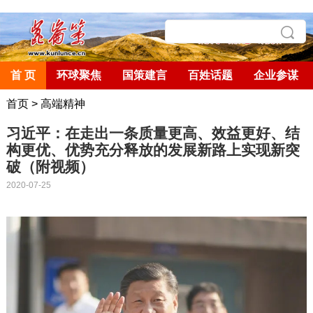
首 页
环球聚焦
国策建言
百姓话题
企业参谋
首页
>
高端精神
习近平：在走出一条质量更高、效益更好、结
构更优、优势充分释放的发展新路上实现新突
破（附视频）
2020-07-25