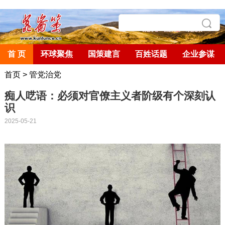
首 页
环球聚焦
国策建言
百姓话题
企业参谋
首页
>
管党治党
痴人呓语：必须对官僚主义者阶级有个深刻认
识
2025-05-21