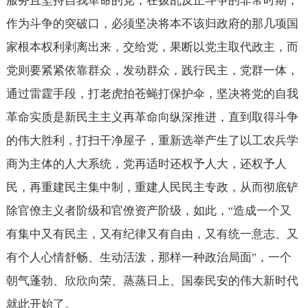
服务且坚持自我革命的党，在拨乱反正斗争的非常时期，
作为斗争的突破口，必须坚决将本不该归政府的那几项国
家根本权利剥离出来，交给党，果断以党主取代政主，而
党则要紧紧依靠群众，发动群众，践行民主，党群一体，
通过雷霆手段，打老虎拍苍蝇打保护伞，坚决将党的自我
革命实质是新民主主义再革命向纵深推进，直到取得斗争
的伟大胜利，打扫干净屋子，重新选举产生了以工农兵学
商为主体的人大系统，党再适时还权予人大，还权予人
民，再重建民主集中制，重建人民民主专政，从而彻底铲
除官僚主义者阶级和官僚资产阶级，如此，
造成一个又
“
有集中又有民主，又有纪律又有自由，又有统一意志、又
有个人心情舒畅、生动活泼，那样一种政治局面
，一个
”
朝气蓬勃、欣欣向荣、蒸蒸日上、国泰民安的伟大新时代
就此开始了。