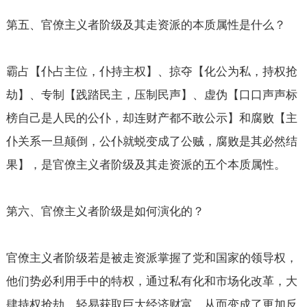
第五、官僚主义者阶级及其走资派的本质属性是什么？
霸占【仆占主位，仆持主权】、掠夺【化公为私，持权抢
劫】、专制【践踏民主，压制民声】、虚伪【口口声声标
榜自己是人民的公仆，却连财产都不敢公示】和腐败【主
仆关系一旦颠倒，公仆就蜕变成了公贼，腐败是其必然结
果】，是官僚主义者阶级及其走资派的五个本质属性。
第六、官僚主义者阶级是如何演化的？
官僚主义者阶级若是被走资派掌握了党和国家的领导权，
他们势必利用手中的特权，通过私有化和市场化改革，大
肆持权抢劫，轻易获取巨大经济财富，从而变成了更加反