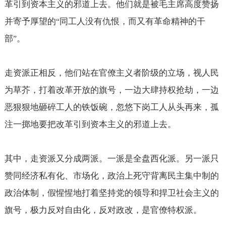
革引到资本主义的邪道上去。他们就是被毛主席高度赞扬
并寄予厚望的
同工人没有仇恨，而又有革命精神的干
“
部
。
”
走资派正相反，他们站在官僚主义者阶级的立场，视人民
为草芥，打着改革开放的旗号，一边大肆持权抢劫，一边
恶狠狠地砸碎工人的铁饭碗，忽悠下岗工人从头再来，孤
注一掷地要把改革引到资本主义的邪道上去。
其中，走资派又分成两派。一派是全盘西化派。另一派只
赞同经济私有化、市场化，政治上死守背离民主集中制的
政治体制，假惺惺地打着坚持党的领导和捍卫社会主义的
旗号，极力反对自由化，反对政改，是官僚特权派。