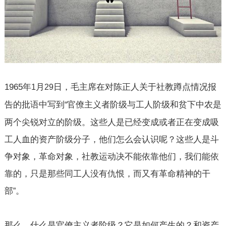
1965
年
月
日，毛主席在对陈正人关于社教蹲点情况报
1
29
告的批语中写到
官僚主义者阶级与工人阶级和贫下中农是
“
两个尖锐对立的阶级。这些人是已经变成或者正在变成吸
工人血的资产阶级分子，他们怎么会认识呢？这些人是斗
争对象，革命对象，社教运动决不能依靠他们，我们能依
靠的，只是那些同工人没有仇恨，而又有革命精神的干
部
。
”
那么，什么是官僚主义者阶级？它是如何产生的？和资产