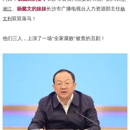
、
杨懿文的妹妹
长沙市广播电视台人力资源部主任
湘江
杨
双双落马！
文利
他们三人，上演了一场
全家腐败
被查的丑剧！
“
”