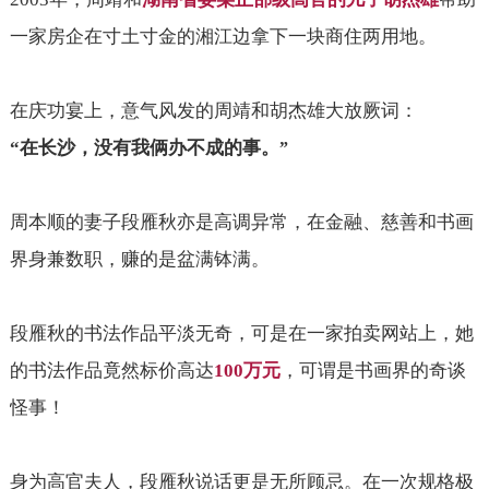
一家房企在寸土寸金的湘江边拿下一块商住两用地。
在庆功宴上，意气风发的周靖和胡杰雄大放厥词：
“
在长沙，没有我俩办不成的事。
”
周本顺的妻子段雁秋亦是高调异常，在金融、慈善和书画
界身兼数职，赚的是盆满钵满。
段雁秋的书法作品平淡无奇，可是在一家拍卖网站上，她
的书法作品竟然标价高达
100
万元
，可谓是书画界的奇谈
怪事！
身为高官夫人，段雁秋说话更是无所顾忌。在一次规格极