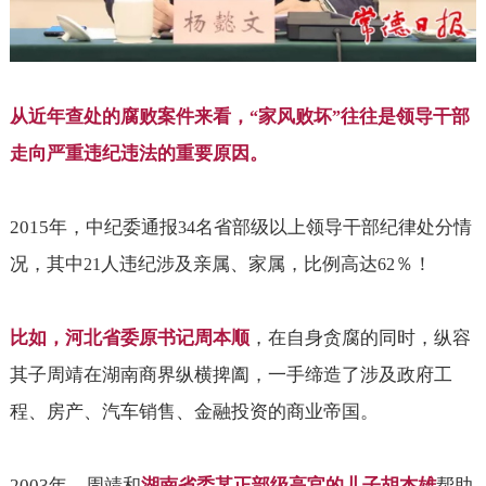
从近年查处的腐败案件来看，
家风败坏
往往是领导干部
“
”
走向严重违纪违法的重要原因。
2015
年，中纪委通报
名省部级以上领导干部纪律处分情
34
况，其中
人违纪涉及亲属、家属，比例高达
％！
21
62
比如，河北省委原书记周本顺
，在自身贪腐的同时，纵容
其子周靖在湖南商界纵横捭阖，一手缔造了涉及政府工
程、房产、汽车销售、金融投资的商业帝国。
2003
年，周靖和
湖南省委某正部级高官的儿子胡杰雄
帮助