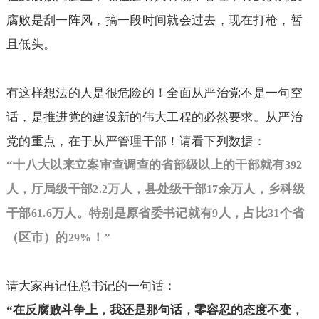
腐败是刮一阵风，搞一段时间就会过去，现在打枪，暂
且低头。
有这样想法的人是很危险的！全面从严治党不是一句空
话，是推进党的建设新的伟大工程的必然要求。从严治
党的重点，在于从严管理干部！请看下列数据：
“十八大以来立案审查调查的省部级以上的干部就有
392
人，厅局级干部
万人，县处级干部
余万人，乡科级
2.2
17
干部
万人。特别是原省委书记就有
人，占比
个省
61.6
9
31
（区市）的
！”
29%
请大家再记住总书记的一句话：
“
在反腐败斗争上，我还是那句话，零容忍的态度不变，