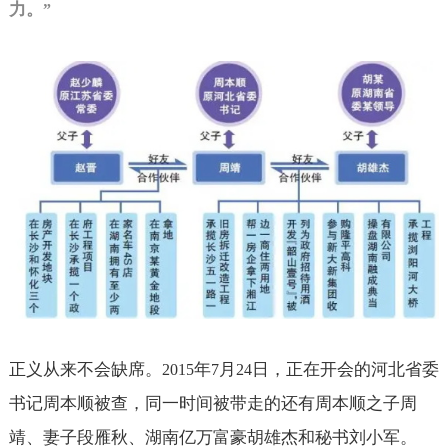
力。
”
正义从来不会缺席。
年
月
日，正在开会的河北省委
2015
7
24
书记周本顺被查，同一时间被带走的还有周本顺之子周
靖、妻子段雁秋、湖南亿万富豪胡雄杰和秘书刘小军。