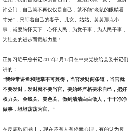
许公门，自己就不再仅仅是自己，就不能
老鼠的眼睛看
“
寸光
，只盯着自己的妻子、儿女、姑姑、舅舅那点小
”
事，就要胸怀天下，心怀人民，为党干事，为人民干事，
为社会的进步而贡献力量！
正如习近平总书记
年
月
日在中央党校给县委书记们
2015
1
12
讲的：
“
我经常讲鱼和熊掌不可兼得，当官发财两条道，当官就
不要发财，发财就不要当官。要始终严格要求自己，把好
权力关、金钱关、美色关、做到清清白白做人，干干净净
做事，坦坦荡荡为官。
”
在反腐败问题上，现在还有人有侥幸心理，有的认为反