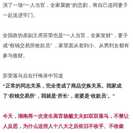
演了一场
一人当官，全家腐败
的悲剧，将自己连同妻子
“
”
一起送进牢门。
全国政协原副主席苏荣也是
一人当官，全家发财
，妻子
“
”
成
权钱交易所收款员
，家里面从老到小、从男到女都有
“
”
参与敛财。
苏荣落马后在忏悔录中写道
“
正常的同志关系，完全变成了商品交换关系。我家成
了
权钱交易所
，我就是
所长
，老婆是
收款员
。
‘
’
‘
’
‘
’
”
今天，湖南再一次发生高官杨懿文夫妇双双落马，不禁让
人反思，为什么这些人十八大之后依旧不收手、不收敛