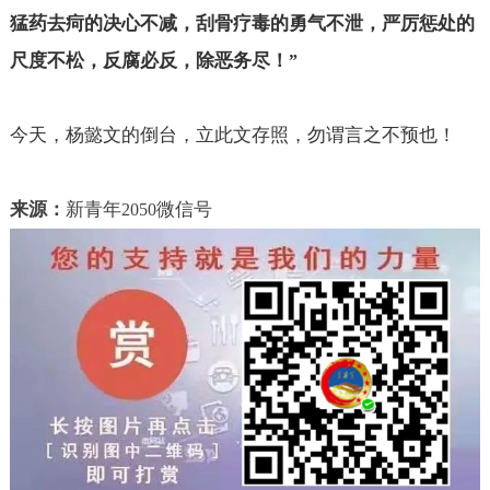
猛药去疴的决心不减，刮骨疗毒的勇气不泄，严厉惩处的
尺度不松，反腐必反，除恶务尽！
”
今天，杨懿文的倒台，立此文存照，勿谓言之不预也！
来源：
新青年
微信号
2050