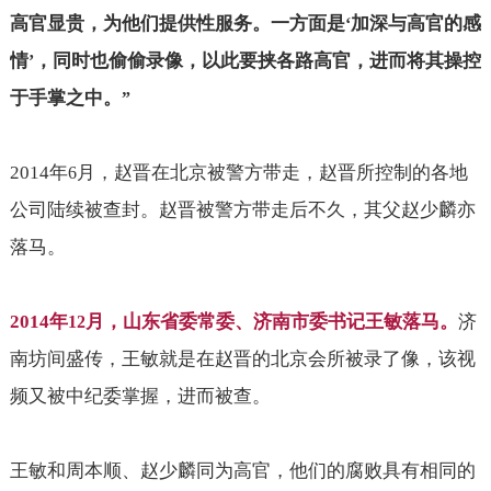
高官显贵，为他们提供性服务。一方面是
加深与高官的感
‘
情
，同时也偷偷录像，以此要挟各路高官，进而将其操控
’
于手掌之中。
”
2014
年
月，赵晋在北京被警方带走，赵晋所控制的各地
6
公司陆续被查封。赵晋被警方带走后不久，其父赵少麟亦
落马。
2014
年
月，山东省委常委、济南市委书记王敏落马。
济
12
南坊间盛传，王敏就是在赵晋的北京会所被录了像，该视
频又被中纪委掌握，进而被查。
王敏和周本顺、赵少麟同为高官，他们的腐败具有相同的