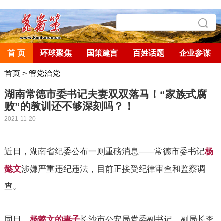
首 页
环球聚焦
国策建言
百姓话题
企业参谋
首页
>
管党治党
湖南常德市委书记夫妻双双落马！“家族式腐
败”的教训还不够深刻吗？！
2021-11-20
近日，湖南省纪委公布一则重磅消息
常德市委书记
杨
——
涉嫌严重违纪违法，目前正接受纪律审查和监察调
懿文
查。
同日，
杨懿文的妻子
长沙市公安局党委副书记、副局长
李