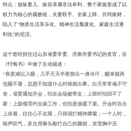
特点：放纵妻儿、纵容亲属非法牟利，整个家族形成了以
权力为核心的腐败链，夫妻联手、全家上阵、共同敛财，
陷入了
物质生活享乐化、精神生活颓废化、家庭生活逐
“
利化
的泥沼。
”
这个曾经担任过山东省委常委、济南市委书记的贪官，在
《忏悔书》中做了生动描述：
“
夜夜难以入睡，几乎天天半夜惊出一身冷汗，醒来就再
也睡不着，总想不知道什么时候就出事。白天常常魂不守
舍，省委通知开会，怕在会场被带走；上班时怕回不了
家；上级领导约去谈工作，也怕是借题下菜。开会时在台
上坐着，往往心不在焉，只得强打精神撑着；一个人时，
唉声叹气，多次用拳头敲打自己的脑袋，发泄胸中压