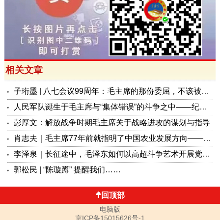
相关文章
子珩墨 | 八七会议99周年：毛主席的那份委屈，不该被遗忘
人民军队诞生于毛主席与“集体错误”的斗争之中——纪念“八一”九十九周年
彭厚文：解放战争时期毛主席关于战略进攻的谋划与指导
肖志夫｜毛主席77年前就指明了中国农业发展方向——现代化和集体化
李泽泉｜长征途中，毛泽东如何以高超斗争艺术开展党内思想斗争？
郭松民 | “陈璇蹲” 提醒我们……
回顶部
电脑版
京ICP备15015626号-1