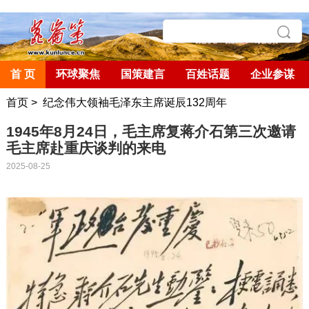
首 页
环球聚焦
国策建言
百姓话题
企业参谋
首页
>
纪念伟大领袖毛泽东主席诞辰132周年
1945年8月24日，毛主席复蒋介石第三次邀请
毛主席赴重庆谈判的来电
2025-08-25