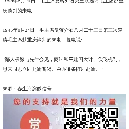
1945
年
月
日，毛主席复蒋介石第三次邀请毛主席赴重
8
24
庆谈判的来电
1945
年
月
日，毛主席复蒋介石八月二十三日第三次邀
8
24
请毛主席赴重庆谈判的来电，复电说
:
“
鄙人极愿与先生会见，商讨和平建国大计。俟飞机到，
恩来同志立即赴渝晋谒。弟亦准备随即赴渝。
”
来源：春生海滨微信号