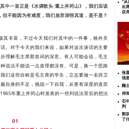
“
，其中一首正是《水调歌头·重上井冈山》，我们应该
出
议
，但不能因为有难度，我们放弃深悟其道，是不是？
容极其丰富，不过今天我们对其中的一件事，格外关
谈话。对于今天的我们来说，如果对这次谈话的主要
一步理解毛主席那首词的深意。有人可能会说，毛主
这种说法不能说一点道理都没有。可是，换一个思路
张
，我们这些自称是毛主席的学生，立志要做一名捍卫
信
克服自身的不足，挑战一下自我，从更有深度的道层
顾
1965年重上井冈山时发表的一些列说法背后的想法
侍
石
判
郭
了
01