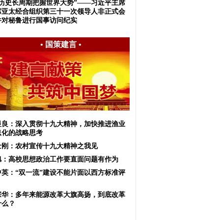
从历史长周期把握世界大势”——习近平主席
席亚太经合组织第三十一次领导人非正式会
并对秘鲁进行国事访问纪实
•
国策建言
•
显良：深入贯彻十九大精神，加快推进渔业
息化的战略思考
士刚：农村宣传十九大精神之我见
旭：高校思想政治工作要直面问题有作为
中英：“双一流”建设不能片面以西方标准评
宗华：多年来能源改革大旗高扬，到底改革
什么？