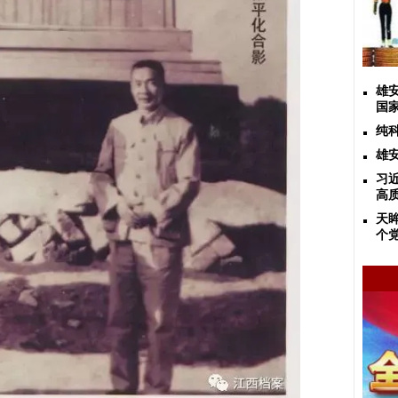
雄
国
纯
雄
习
高
天
个