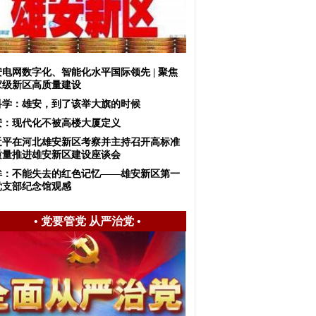
安电网数字化、智能化水平国际领先 | 聚焦
家级新区高质量建设
科学：雄安，到了该举大旗的时候
安：现代化不被高楼大厦定义
近平在河北雄安新区考察并主持召开高标准
质量推进雄安新区建设座谈会
眸：不能失去的红色记忆——雄安新区第一
党支部纪念馆观感
•
党要管党 从严治党
•