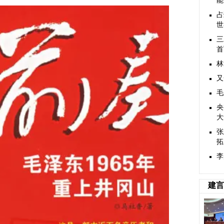
能
占
世
三
首
林
又
毛
央
大
张
拓
李
建言