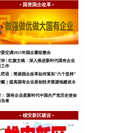
•
国资国企改革
•
委定调2025年国企重组整合
宝华 | 红旗文稿：深入推进新时代国有企业
建工作
人呓语：简谈国企改革如何落实“六个坚持”
爱戴｜提高国有企业原创技术策源地建设水
澄： 国有企业是新时代中国共产党历史使命
担当者
•
雄安新区建设
•