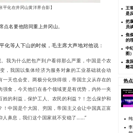
张平化在井冈山黄洋界合影】
王
是
把
席点名要他陪同重上井冈山。
员
焦
的
送张平化等人下山的时候，毛主席大声地对他说：
中
图
吧。我为什么把包产到户看得那么严重，中国是个农
袁
雕
变，我国以集体经济为服务对象的工业基础就会动
有一天也会变。两极分化快得很，帝国主义从存在的
热点
肉强食，今天他们在各个领域更是有优势，内外一夹
百姓的利益，保护工人、农民的利益？！怎么保护和
？！中国是个大国、穷国，帝国主义会让中国真正富
鼻息，我们这个国家就不安稳了......”
纯
李