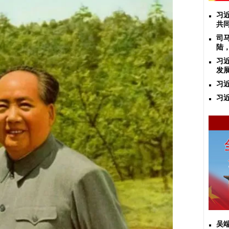
习
共
司
陆
习
发
习
习
吴