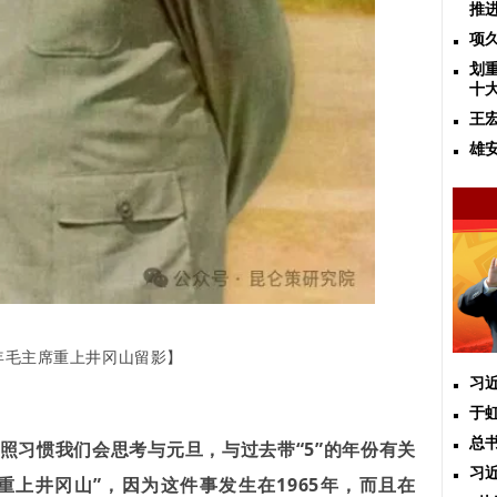
推
项
划
十
王
雄
5年毛主席重上井冈山留影
】
习
于
总
按照习惯我们会思考与元旦，与过去带“5”的年份有关
习近
重上井冈山”，因为这件事发生在1965年，而且在