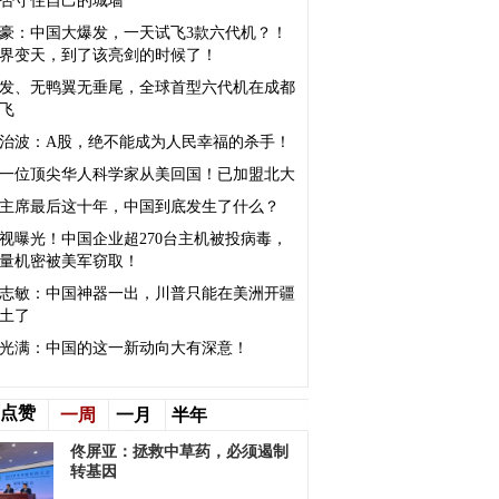
否守住自己的城墙
豪：中国大爆发，一天试飞3款六代机？！
界变天，到了该亮剑的时候了！
发、无鸭翼无垂尾，全球首型六代机在成都
飞
治波：A股，绝不能成为人民幸福的杀手！
一位顶尖华人科学家从美回国！已加盟北大
主席最后这十年，中国到底发生了什么？
视曝光！中国企业超270台主机被投病毒，
量机密被美军窃取！
志敏：中国神器一出，川普只能在美洲开疆
土了
光满：中国的这一新动向大有深意！
点赞
一周
一月
半年
佟屏亚：拯救中草药，必须遏制
转基因