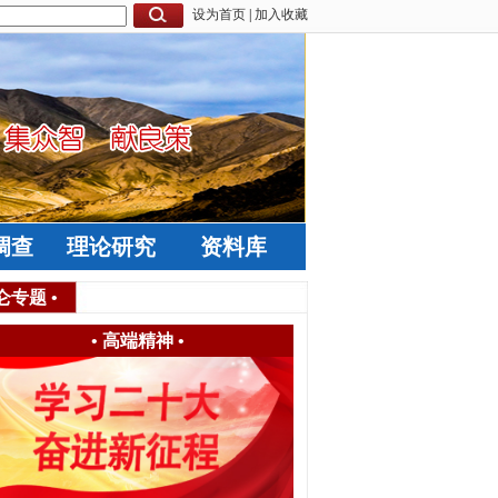
设为首页
|
加入收藏
调查
理论研究
资料库
仑专题
•
•
高端精神
•