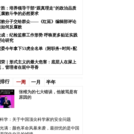
常胜：培养领导干部“跟真理走”的政治品质
反腐败斗争的必然要求
腐败分子交给群众——《红延》编辑部评论
谈如何反腐败
俊成：纪检监察工作形势 呼唤更多贴近实践
理论研究
纪委今年拿下53虎全名单（附职务+时间+配
）
国荣｜形式主义的最大危害：底层人在屎上
花，管理者在屁中寻香
排行
一周
一月
半年
张维为的七大错误，他被骂是有
原因的
科学：关于中国顶尖科学家的安全问题
光满：颜色革命风暴来袭，最担忧的是中国