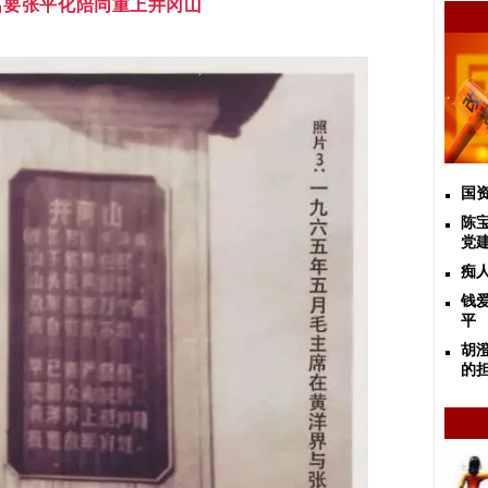
名要张平化陪同重上井冈山
国资
陈
党
痴
钱
平
胡
的