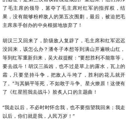
了毛主席的领导，篡夺了毛主席对红军的指挥权，结
果，没有能够粉粹敌人的第五次围剿，最后，被迫把毛
主席亲手创办的中央根据地放弃了！
胡汉三又回来了，阶级敌人复辟了，毛主席和红军迟迟
没回来，该怎么办？潘冬子本想等到满山开遍映山红，
等到红军重新归来，吴大叔提醒：“要想胜利不能靠等，
要去战斗！胡汉三虽凶，也不过是草上的露水，瓦上的
霜，只要坚持斗争，把敌人斗垮了，胜利的花儿就开
了。”与其躺平等死，不如敢于斗争、星火燎原！这便有
了《红星照我去战斗》脍炙人口的主题曲！
“我走以后，不必时时怀念我，也不要指望我回来；我走
以后，你们就是我，人民万岁！”