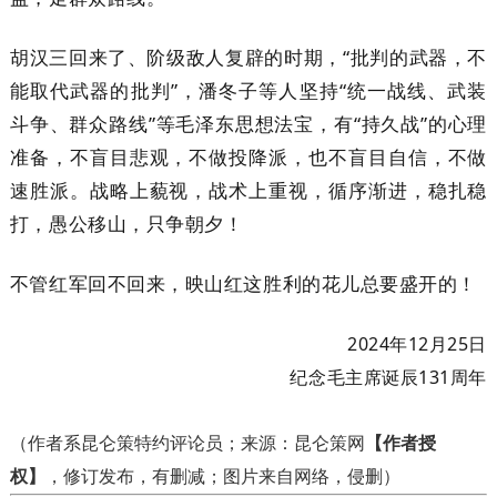
胡汉三回来了、阶级敌人复辟的时期，“批判的武器，不
能取代武器的批判”，潘冬子等人坚持“统一战线、武装
斗争、群众路线”等毛泽东思想法宝，有“持久战”的心理
准备，不盲目悲观，不做投降派，也不盲目自信，不做
速胜派。战略上藐视，战术上重视，循序渐进，稳扎稳
打，愚公移山，只争朝夕！
不管红军回不回来，映山红这胜利的花儿总要盛开的！
2024年12月25日
纪念毛主席诞辰131周年
（作者系昆仑策特约评论员；来源：昆仑策网
【作者授
权】
，修订发布，有删减；图片来自网络，侵删）