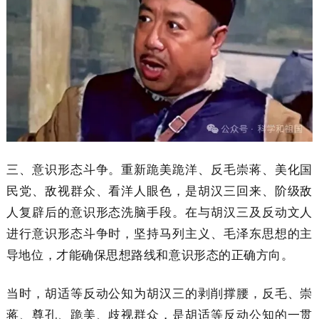
三、意识形态斗争。重新跪美跪洋、反毛崇蒋、美化国
民党、敌视群众、看洋人眼色，是胡汉三回来、阶级敌
人复辟后的意识形态洗脑手段。在与胡汉三及反动文人
进行意识形态斗争时，坚持马列主义、毛泽东思想的主
导地位，才能确保思想路线和意识形态的正确方向。
当时，胡适等反动公知为胡汉三的剥削撑腰，反毛、崇
蒋、尊孔、跪美、歧视群众，是胡适等反动公知的一贯