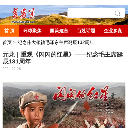
首 页
环球聚焦
国策建言
百姓话题
企业参谋
首页
>
纪念伟大领袖毛泽东主席诞辰132周年
元龙｜重观《闪闪的红星》——纪念毛主席诞
辰131周年
2024-12-26