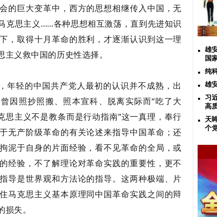
会的巨大变革中，西方的思想相继传入中国，无
马克思主义……各种思想相互激荡，直到先进知识
下，取得十月革命的胜利，才逐渐认识到这一理
雄
思主义救中国的历史性选择。
国
纯
上，年轻的中国共产党人最初的认识并不成熟，出
雄
习
，曾因照抄照搬、照本宣科、脱离实际而“吃了大
高
马克思主义不是教条而是行动指南”这一真理，奉行
天
个
于无产阶级革命的有关论述来指导中国革命；还
拘泥于自身的片面经验，看不见革命的全局，或
的经验，不了解理论对革命实践的重要性，更不
指导是世界观和方法论的指导。这两种极端、片
住马克思主义基本原理同中国革命实践之间的辩
的损失。