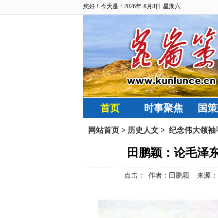
您好！今天是：2026年-8月8日-星期六
首页
时事聚焦
国策
网站首页
>
历史人文
>
纪念伟大领袖毛
田鹏颖：论毛泽东
点击：
作者：田鹏颖 来源：昆仑策网