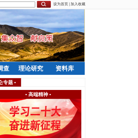
设为首页
|
加入收藏
调查
理论研究
资料库
仑专题
•
•
高端精神
•