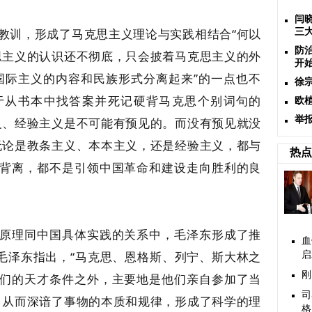
闫
教训，形成了马克思主义理论与实践相结合“何以
三大
防
思主义的认识还不彻底，只会披着马克思主义的外
开
国际主义的内容和民族形式分离起来”的一点也不
徐
于从书本中找答案并死记硬背马克思个别词句的
欧植
举
义、经验主义是不可能有预见的。而没有预见就没
无论是教条主义、本本主义，还是经验主义，都与
热点
背离，都不是引领中国革命和建设走向胜利的良
原理同中国具体实践的关系中，毛泽东形成了推
血
。毛泽东指出，“马克思、恩格斯、列宁、斯大林之
启
刚
们的天才条件之外，主要地是他们亲自参加了当
司
，从而深谙了事物的本质和规律，形成了科学的理
格