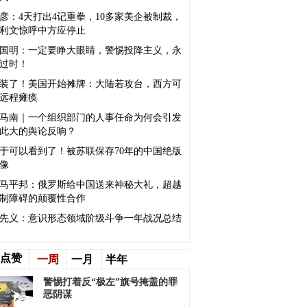
彦：4天打出4记重拳，10多家美企被制裁，
利文惊呼中方应停止
国明：一定要睁大眼睛，警惕投降主义，永
过时！
装了！美国开始摊牌：大陆若攻台，西方可
远程瘫痪
马南｜一个组织部门的人事任命为何会引发
此大的舆论反响？
于可以看到了！被苏联保存70年的中国绝版
像
马平邦：俄罗斯给中国送来神秘大礼，超越
制障碍的颠覆性合作
先义：意识形态领域阶级斗争一年战况总结
点赞
一周
一月
半年
警惕打着反“极左”旗号掩盖的罪
恶阴谋