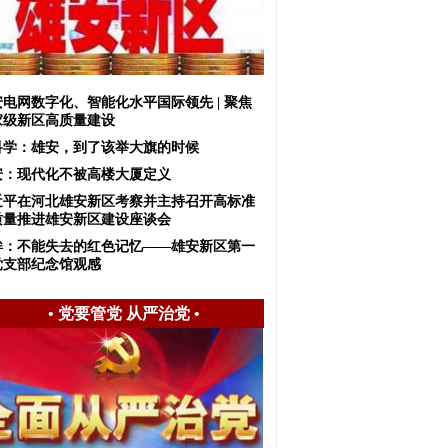
安电网数字化、智能化水平国际领先 | 聚焦
家级新区高质量建设
科学：雄安，到了该举大旗的时候
安：现代化不被高楼大厦定义
近平在河北雄安新区考察并主持召开高标准
质量推进雄安新区建设座谈会
眸：不能失去的红色记忆——雄安新区第一
党支部纪念馆观感
•
党要管党 从严治党
•