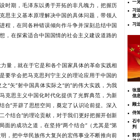
一
设时期，毛泽东以勇于开拓的非凡魄力，把握历
习
克思主义基本原理解决中国的具体问题，带领人
意
进程，在同各种错误倾向作斗争并深刻总结中国
习
想，在探索适合中国国情的社会主义建设道路的
大力量，就在于它是和各个国家具体的革命实践相
是要学会把马克思列宁主义的理论应用于中国的
之“矢”射中国具体实际之“的”的伟大实践，为我
张
马克思主义中国化时代化提供了光辉典范，为新
信
个结合”开辟了思想空间，奠定了认识论前提。深入
顾
侍
第二个结合”的理论贡献，对于我们更好把握开创新
石
局面的成功之道，在坚持“两个结合”（尤其是“第
判
文明，把中华民族伟大复兴的宏伟事业不断推向前
郭