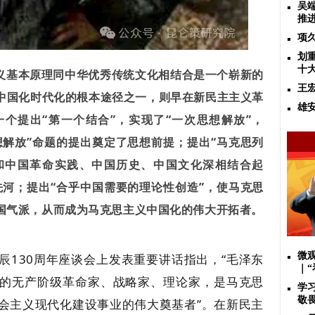
吴
推
项
划
十
主义基本原理同中华优秀传统文化相结合是一个崭新的
王
中国化时代化的根本途径之一，则早在新民主主义革
雄
个提出“第一个结合”，实现了“一次思想解放”，
想解放”命题的提出奠定了思想前提；提出“马克思列
和中国革命实践、中国历史、中国文化深相结合起
先河；提出“合乎中国需要的理论性创造”，使马克思
国气派，从而成为马克思主义中国化的伟大开拓者。
微
辰130周年座谈会上发表重要讲话指出，“毛泽东
｜
的无产阶级革命家、战略家、理论家，是马克思
学
敬
会主义现代化建设事业的伟大奠基者”。在新民主