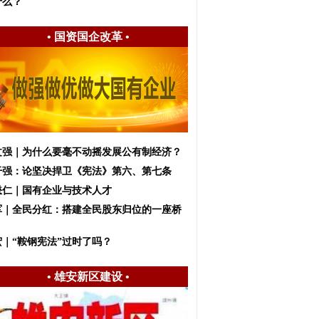
什么？
•
国资国企改革
•
文强｜为什么要毫不动摇发展公有制经济？
干强：论坚决捍卫《宪法》第六、第七条
懋仁｜国有企业与技术人才
军｜全民分红：搭建全民股东归位的一座桥
宏｜“鞍钢宪法”过时了吗？
•
雄安新区建设
•