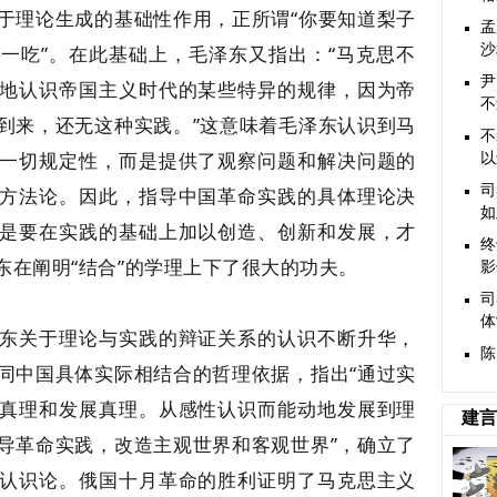
于理论生成的基础性作用，正所谓“你要知道梨子
孟
一吃”。在此基础上，毛泽东又指出：“马克思不
沙
尹
地认识帝国主义时代的某些特异的规律，因为帝
不
到来，还无这种实践。”这意味着毛泽东认识到马
不
一切规定性，而是提供了观察问题和解决问题的
以
司
方法论。因此，指导中国革命实践的具体理论决
如
是要在实践的基础上加以创造、创新和发展，才
终
东在阐明“结合”的学理上下了很大的功夫。
影
司
体
东关于理论与实践的辩证关系的认识不断升华，
陈
同中国具体实际相结合的哲理依据，指出“通过实
真理和发展真理。从感性认识而能动地发展到理
建言
导革命实践，改造主观世界和客观世界”，确立了
认识论。俄国十月革命的胜利证明了马克思主义