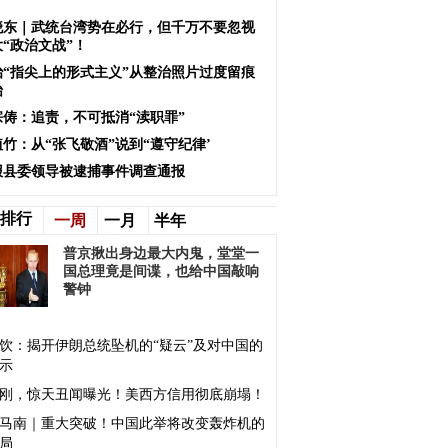
晓东｜武统台湾势在必行，但千万不要忽视
“政治文战”！
治“指尖上的形式主义”从整治照片过度留痕
始
宗俦：追责，不可抵消“渎职罪”
竹：从“张飞敬酒”说到“遵守纪律’
报县委领导被逮捕事件调查通报
排行
一周
一月
半年
普京揪出身边最大内鬼，堂堂一
国总理竟是间谍，也给中国敲响
警钟
饮：揭开伊朗总统坠机的“疑云”及对中国的
示
刚，惊天丑闻曝光！美西方信用彻底崩塌！
马南｜重大突破！中国此举将改变轰炸机的
局