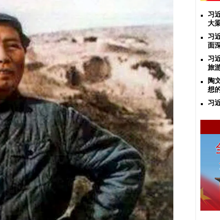
习
大
习
面
习
旅
陶
想
习