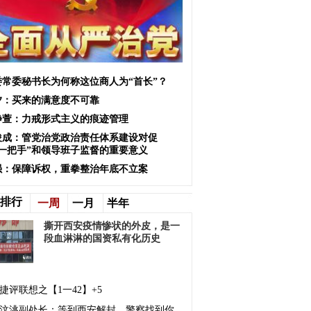
委常委秘书长为何称这位商人为“首长”？
夕：买来的满意度不可靠
静萱：力戒形式主义的痕迹管理
俊成：管党治党政治责任体系建设对促
“一把手”和领导班子监督的重要意义
强：保障诉权，重拳整治年底不立案
排行
一周
一月
半年
撕开西安疫情惨状的外皮，是一
段血淋淋的国资私有化历史
捷评联想之【1一42】+5
汶洮副处长：等到西安解封，警察找到你，