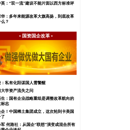
中英：“双一流”建设不能片面以西方标准评
宗华：多年来能源改革大旗高扬，到底改革
什么？
•
国资国企改革
•
捷：私有化阳谋国人需警醒
厦门大学资产流失之问
新生：国有企业战略重组是调整改革航向的
大标志
央企！中国稀土集团成立，这次轮到卡美国
子了
小军 何路社：从国企“联想”演变成混合所有
民营企业谈起