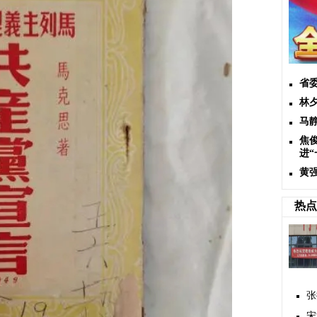
省
林
马
焦
进
黄
热点
张
宋