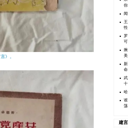
你
闻
王
性
罗
可
揪
美
宣言》。
新
命
武
十
哈
谁
荡
建言