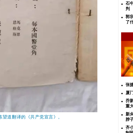
石
判
郭
了
张
​
乔
重
新
的陈望道翻译的《共产党宣言》。
脖
齐
制