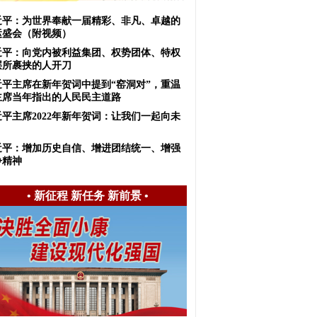
近平：为世界奉献一届精彩、非凡、卓越的
运盛会（附视频）
近平：向党内被利益集团、权势团体、特权
层所裹挟的人开刀
近平主席在新年贺词中提到“窑洞对”，重温
主席当年指出的人民民主道路
近平主席2022年新年贺词：让我们一起向未
！
近平：增加历史自信、增进团结统一、增强
争精神
•
新征程 新任务 新前景
•