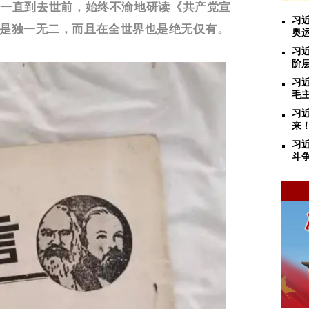
，一直到去世前，始终不渝地研读《共产党宣
习
是独一无二，而且在全世界也是绝无仅有。
奥
习
阶
习
毛
习
来
习
斗