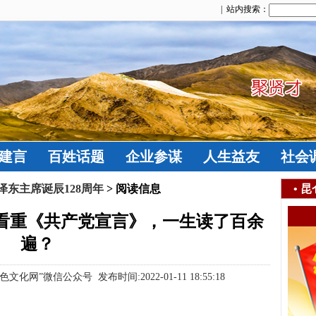
| 站内搜索：
建言
百姓话题
企业参谋
人生益友
社会
东主席诞辰128周年
> 阅读信息
•
昆
此看重《共产党宣言》，一生读了百余
遍？
”微信公众号 发布时间:2022-01-11 18:55:18