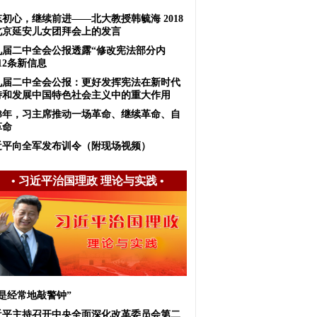
初心，继续前进——北大教授韩毓海 2018
北京延安儿女团拜会上的发言
九届二中全会公报透露“修改宪法部分内
12条新信息
九届二中全会公报：更好发挥宪法在新时代
持和发展中国特色社会主义中的重大作用
018年，习主席推动一场革命、继续革命、自
革命
近平向全军发布训令（附现场视频）
•
习近平治国理政 理论与实践
•
我是经常地敲警钟”
近平主持召开中央全面深化改革委员会第二