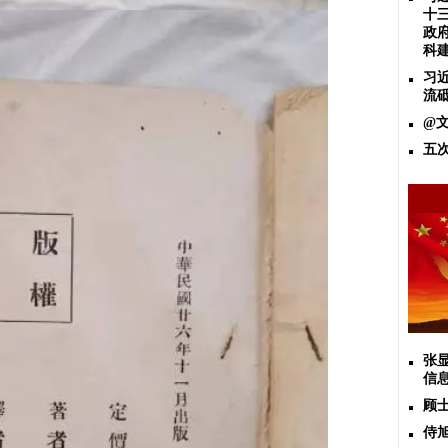
十
政
科
习
流
@
五
张
信
顾
侍