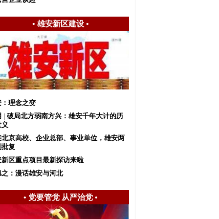
•
雄安新区建设
•
安：理念之变
明 | 破局北方弱南方兴：雄安千年大计的历
意义
接北京高校、企业总部、事业单位，雄安两
划批复
安新区重点项目最新探访来啦
旭之：漫话雄安与河北
•
党要管党 从严治党
•