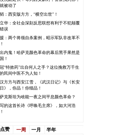
就被动了
韬：西安版方方，“横空出世”！
立华：全社会深刻反思联想有利于不犯颠覆
错误
援：两个将领自杀案例，昭示军队非改革不
！
出内鬼！哈萨克颜色革命的幕后黑手果然是
国！
冠“特效药”出自何人之手？这位挽救万千生
的民间中医不为人知！
汉方方与西安江雪，《武汉日记》与《长安
日》，你品！你细品！
萨克斯坦为啥能一夜之间平息颜色革命？
写的这首长诗《呼唤毛主席》，如大河浩
！
点赞
一周
一月
半年