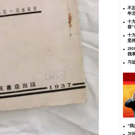
不忘
年
十
容”
十
坚
2
我
习
“
习