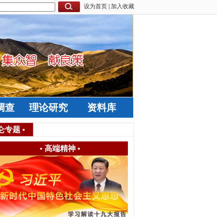
设为首页
|
加入收藏
调查
理论研究
资料库
仑专题
•
•
高端精神
•