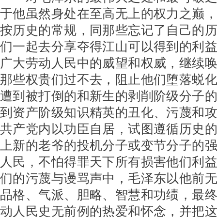
于他虽然身处在至高无上的权力之巅
按历史的常规，同那些忘记了自己的
们一起去分享夺得江山可以得到的利
广大劳动人民中的威望和权威，继续
那些权贵们过不去，阻止他们堕落蜕
遭到被打倒的和新生的剥削阶级分子
到资产阶级知识精英的丑化、污蔑和
共产党内以功臣自居，试图遵循历史
上新的老爷的投机分子或变节分子的
人民，不怕得罪天下所有损害他们利
们的污蔑与谩骂声中，毛泽东以他前
品格、气派、胆略、智慧和功绩，最
动人民史无前例的热爱和怀念，并把