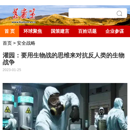
首 页
环球聚焦
国策建言
百姓话题
企业参谋
首页
>
安全战略
灌园：要用生物战的思维来对抗反人类的生物
战争
2023-01-25