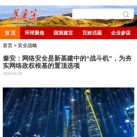
首 页
环球聚焦
国策建言
百姓话题
企业参谋
首页
>
安全战略
秦安：网络安全是新基建中的“战斗机”，为夯
实网络政权根基的置顶选项
2020-03-26