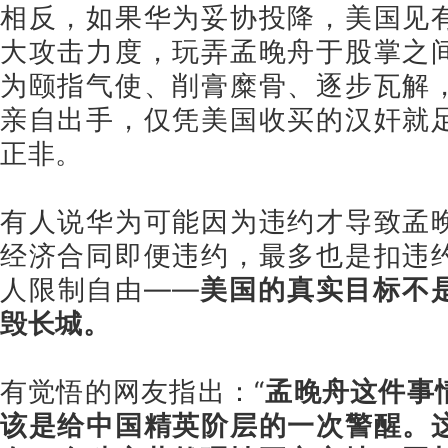
相反，如果华为妥协投降，美国见
大攻击力度，玩弄孟晚舟于股掌之
为颐指气使、削膏糜骨、逐步瓦解
亲自出手，仅凭美国收买的汉奸就
正非。
有人说华为可能因为违约才导致孟
经济合同即便违约，最多也是扣违
人限制自由——
美国的真实目标不
毁长城。
有觉悟的网友指出：“
孟晚舟这件事
该是给中国精英阶层的一次警醒。