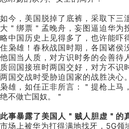
如今，美国脱掉了底裤，采取下三
大＂绑票＂孟晚舟，妄图逼迫华为
略中国历史上见得多了，也许能吓
住枭雄！春秋战国时期，各国诸侯
他国当人质，对方识时务的会善待
质回国接班时两国交好，对方不识
两国交战时受胁迫国家的战胜决心
枭雄，如任正非所言：＂提枪上马
绝不做亡国奴。＂
此事暴露了美国人＂贼人胆虚＂的
市场上被华为打得满地找牙，5G领