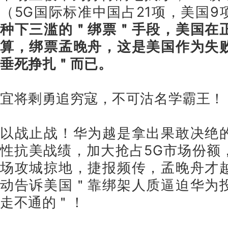
（5G国际标准中国占21项，美国9
种下三滥的＂绑票＂手段，美国在
算，绑票孟晚舟，这是美国作为失
垂死挣扎＂而已。
宜将剩勇追穷寇，不可沽名学霸王！
以战止战！华为越是拿出果敢决绝
性抗美战绩，加大抢占5G市场份额
场攻城掠地，捷报频传，孟晚舟才
动告诉美国＂靠绑架人质逼迫华为
走不通的＂！