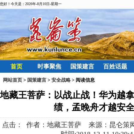
您好！今天是：2026年-8月10日-星期一
首页
时事聚焦
国策建言
百姓话题
网站首页
>
国策建言
>
安全战略
> 阅读信息
地藏王菩萨：以战止战！华为越
绩，孟晚舟才越安
点击：
作者：地藏王菩萨 来源：昆仑策网