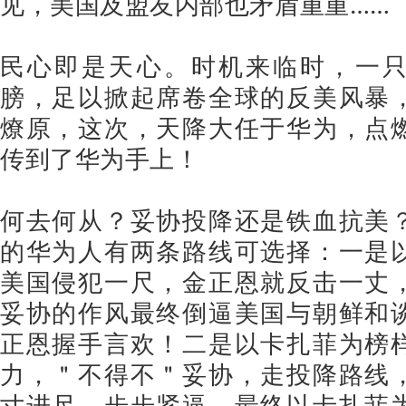
见，美国及盟友内部也矛盾重重……
民心即是天心。时机来临时，一
膀，足以掀起席卷全球的反美风暴
燎原，这次，天降大任于华为，点
传到了华为手上！
何去何从？妥协投降还是铁血抗美
的华为人有两条路线可选择：一是
美国侵犯一尺，金正恩就反击一丈
妥协的作风最终倒逼美国与朝鲜和
正恩握手言欢！二是以卡扎菲为榜
力，＂不得不＂妥协，走投降路线
寸进尺，步步紧逼，最终以卡扎菲