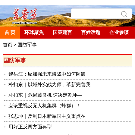
首 页
环球聚焦
国策建言
百姓话题
企业参谋
首页
>
国防军事
国防军事
魏岳江：应加强未来海战中如何防御
朴扣东｜以域外实战为师，革新完善我
朴扣东｜危局藏良机 速决定乾坤—
应该重视反无人机集群（蜂群）！
张志坤｜反制日本新军国主义重点在
用好正反两方面典型