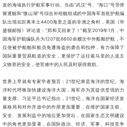
发的海域执行护航军事行动。当由“武汉”号、“海口”号导弹
驱逐舰和“微山湖”号综合补给舰组成的中国海军首批护航编
队出现在距离本土4400海里之遥的非洲之角时，美国《华
盛顿邮报》评论道：“郑和又回来了！”截至2019年1月，中
国海军护航编队共为1207批6600余艘次中外船舶护航，不
仅使被护船舶和船员免遭海盗的袭击和扣押，有力保障了
国际重要贸易航道的安全，更保护了运往索马里的人道主
义物资的安全，使苦难中的人民及时获得救助。
世界上早就有专家学者预言：21世纪将是海洋的世纪。海
洋时代呼唤加快建设海洋大国，海军亦为其提供坚强的力
量支撑。习近平总书记指出，21世纪，海洋在国家经济发
展格局和对外开放中的作用更加重要，在维护国家主权、
安全、发展利益中的地位更加突出，在国家生态文明建设
中的角色更加显著，在国际政治、经济、军事、科技竞争