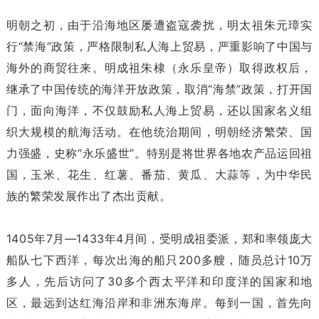
明朝之初，由于沿海地区屡遭盗寇袭扰，明太祖朱元璋实
行“禁海”政策，严格限制私人海上贸易，严重影响了中国与
海外的商贸往来。明成祖朱棣（永乐皇帝）取得政权后，
继承了中国传统的海洋开放政策，取消“海禁”政策，打开国
门，面向海洋，不仅鼓励私人海上贸易，还以国家名义组
织大规模的航海活动。在他统治期间，明朝经济繁荣、国
力强盛，史称“永乐盛世”。特别是将世界各地农产品运回祖
国，玉米、花生、红薯、番茄、黄瓜、大蒜等，为中华民
族的繁荣发展作出了杰出贡献。
1405年7月—1433年4月间，受明成祖委派，郑和率领庞大
船队七下西洋，每次出海的船只200多艘，随员总计10万
多人，先后访问了30多个西太平洋和印度洋的国家和地
区，最远到达红海沿岸和非洲东海岸。每到一国，首先向