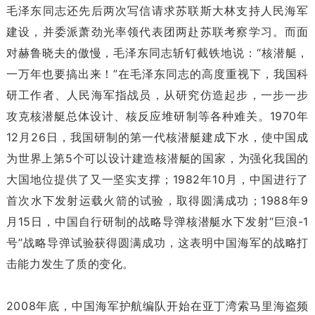
毛泽东同志还先后两次写信请求苏联斯大林支持人民海军
建设，并委派萧劲光率领代表团两赴苏联考察学习。而面
对赫鲁晓夫的傲慢，毛泽东同志斩钉截铁地说：“核潜艇，
一万年也要搞出来！”在毛泽东同志的高度重视下，我国科
研工作者、人民海军指战员，从研究仿造起步，一步一步
攻克核潜艇总体设计、核反应堆研制等各种难关。1970年
12月26日，我国研制的第一代核潜艇建成下水，使中国成
为世界上第5个可以设计建造核潜艇的国家，为强化我国的
大国地位提供了又一坚实支撑；1982年10月，中国进行了
首次水下发射运载火箭的试验，取得圆满成功；1988年9
月15日，中国自行研制的战略导弹核潜艇水下发射“巨浪-1
号”战略导弹试验获得圆满成功，这表明中国海军的战略打
击能力发生了质的变化。
2008年底，中国海军护航编队开始在亚丁湾索马里海盗频