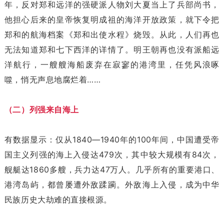
年，反对郑和远洋的强硬派人物刘大夏当上了兵部尚书，
他担心后来的皇帝恢复明成祖的海洋开放政策，就下令把
郑和的航海档案《郑和出使水程》烧毁。从此，人们再也
无法知道郑和七下西洋的详情了。明王朝再也没有派船远
洋航行，一艘艘海船废弃在寂寥的港湾里，任凭风浪啄
噬，悄无声息地腐烂着……
（二）列强来自海上
有数据显示：仅从1840—1940年的100年间，中国遭受帝
国主义列强的海上入侵达479次，其中较大规模有84次，
舰艇达1860多艘，兵力达47万人。几乎所有的重要港口、
港湾岛屿，都曾屡遭外敌蹂躏。外敌海上入侵，成为中华
民族历史大劫难的直接根源。