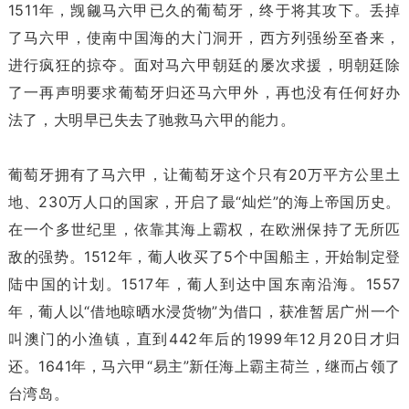
1511年，觊觎马六甲已久的葡萄牙，终于将其攻下。丢掉
了马六甲，使南中国海的大门洞开，西方列强纷至沓来，
进行疯狂的掠夺。面对马六甲朝廷的屡次求援，明朝廷除
了一再声明要求葡萄牙归还马六甲外，再也没有任何好办
法了，大明早已失去了驰救马六甲的能力。
葡萄牙拥有了马六甲，让葡萄牙这个只有20万平方公里土
地、230万人口的国家，开启了最“灿烂”的海上帝国历史。
在一个多世纪里，依靠其海上霸权，在欧洲保持了无所匹
敌的强势。1512年，葡人收买了5个中国船主，开始制定登
陆中国的计划。1517年，葡人到达中国东南沿海。1557
年，葡人以“借地晾晒水浸货物”为借口，获准暂居广州一个
叫澳门的小渔镇，直到442年后的1999年12月20日才归
还。1641年，马六甲“易主”新任海上霸主荷兰，继而占领了
台湾岛。