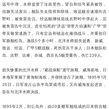
远号中弹，水师提督丁汝昌受伤，望台和信号索具被毁，
信旗无法发出，舰队失去指挥和联络。致远舰全速撞向吉
野时，被鱼雷击沉。经远舰继续迎战吉野时中弹起火，后
被鱼雷击中沉没。贪生怕死的“济远”管带方伯谦和“广甲”管
带吴敬荣逃跑了。只有定远和镇远在顽强战斗，并重创日
军旗舰松岛。激战5个多小时，北洋水师损失超勇、扬威、
致远、经远、广甲5艘战舰，死伤官兵千余人；日本舰队松
岛、吉野、比睿、赤城、西京丸5舰受重伤，伤亡239人。
损失惨重的北洋水师，“避战保船”退守旅顺、威海基地，日
本海军掌握了黄海制海权，并很快攻占了旅顺。1895年1月
20日，日军攻占山东半岛荣成湾后，又向威海发起进攻，
旨在与北洋水师决战。
1895年2月，刘公岛外，由20多艘军舰组成的日本联合舰