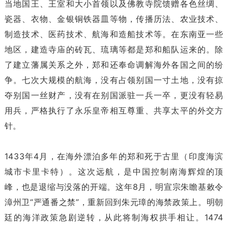
当地国王、王室和大小首领以及佛教寺院馈赠各色丝绸、
瓷器、衣物、金银铜铁器皿等物，传播历法、农业技术、
制造技术、医药技术、航海和造船技术等。在东南亚一些
地区，建造寺庙的砖瓦、琉璃等都是郑和船队运来的。除
了建立藩属关系之外，郑和还奉命调解海外各国之间的纷
争。七次大规模的航海，没有占领别国一寸土地，没有掠
夺别国一丝财产，没有在别国派驻一兵一卒，更没有轻易
用兵，严格执行了永乐皇帝相互尊重、共享太平的外交方
针。
1433年4月，在海外漂泊多年的郑和死于古里（印度海滨
城市卡里卡特）。这次远航，是中国控制南海辉煌的顶
峰，也是退缩与没落的开端。这年8月，明宣宗朱瞻基敕令
漳州卫“严通番之禁”，重新回到朱元璋的海禁政策上。明朝
廷的海洋政策急剧逆转，从此将制海权拱手相让。1474