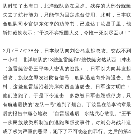
队封锁了出海口，北洋舰队危在旦夕。残存的大部分舰艇
失去了航行能力，只能作为固定炮台使用。此时，日本联
合舰队司令官伊东佑亨的劝降书，已送达丁汝昌手里，他
斩钉截铁表示：“予决不弃报国大义，今惟一死以尽臣职！”
2月7日7时38分，日本舰队向刘公岛发起总攻。交战不到
一小时，北洋舰队的13艘鱼雷艇和2艘快艇突然从西口冲出
（鱼雷艇管带王平等人密谋的逃跑），日军以为向其发起
进攻，旗舰立即发出防备信号，舰队迅速向外海退去。岂
料，这些鱼雷艇沿着海岸向西全速驶去。日军这才明白：
他们逃跑了。于是下令追击，多数被日军击毁或俘虏，只
有航速最快的“左队一号”逃到了烟台。丁汝昌在给李鸿章最
后的报告中痛心地说：“自雷艇逃后，水陆兵心散乱。”王平
一伙民族败类所制造的逃跑和叛变事件，对刘公岛战斗造
成了极为严重的恶果，犯下了不可饶恕的罪行。之后的第4