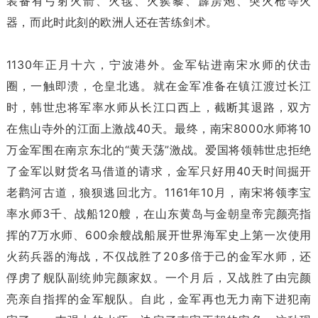
装备有弓射火箭、火毯、火蒺藜、霹雳炮、突火枪等火
器，而此时此刻的欧洲人还在苦练剑术。
1130年正月十六，宁波港外。金军钻进南宋水师的伏击
圈，一触即溃，仓皇北逃。就在金军准备在镇江渡过长江
时，韩世忠将军率水师从长江口西上，截断其退路，双方
在焦山寺外的江面上激战40天。最终，南宋8000水师将10
万金军围在南京东北的“黄天荡”激战。爱国将领韩世忠拒绝
了金军以财货名马借道的请求，金军只好用40天时间掘开
老鹳河古道，狼狈逃回北方。1161年10月，南宋将领李宝
率水师3千、战船120艘，在山东黄岛与金朝皇帝完颜亮指
挥的7万水师、600余艘战船展开世界海军史上第一次使用
火药兵器的海战，不仅战胜了20多倍于己的金军水师，还
俘虏了舰队副统帅完颜家奴。一个月后，又战胜了由完颜
亮亲自指挥的金军舰队。自此，金军再也无力南下进犯南