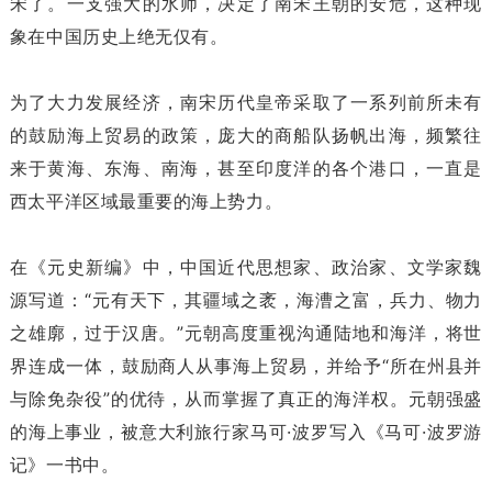
宋了。一支强大的水师，决定了南宋王朝的安危，这种现
象在中国历史上绝无仅有。
为了大力发展经济，南宋历代皇帝采取了一系列前所未有
的鼓励海上贸易的政策，庞大的商船队扬帆出海，频繁往
来于黄海、东海、南海，甚至印度洋的各个港口，一直是
西太平洋区域最重要的海上势力。
在《元史新编》中，中国近代思想家、政治家、文学家魏
源写道：“元有天下，其疆域之袤，海漕之富，兵力、物力
之雄廓，过于汉唐。”元朝高度重视沟通陆地和海洋，将世
界连成一体，鼓励商人从事海上贸易，并给予“所在州县并
与除免杂役”的优待，从而掌握了真正的海洋权。元朝强盛
的海上事业，被意大利旅行家马可·波罗写入《马可·波罗游
记》一书中。