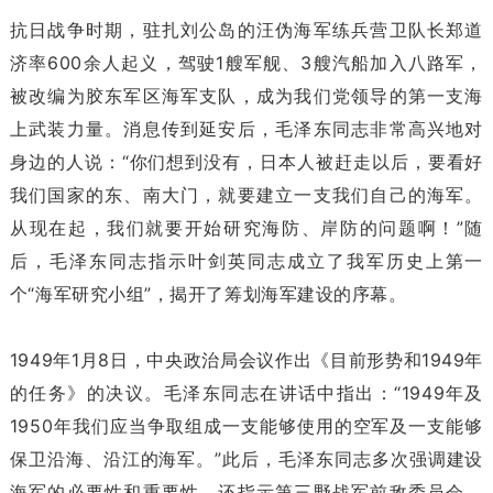
抗日战争时期，驻扎刘公岛的汪伪海军练兵营卫队长郑道
济率600余人起义，驾驶1艘军舰、3艘汽船加入八路军，
被改编为胶东军区海军支队，成为我们党领导的第一支海
上武装力量。消息传到延安后，毛泽东同志非常高兴地对
身边的人说：“你们想到没有，日本人被赶走以后，要看好
我们国家的东、南大门，就要建立一支我们自己的海军。
从现在起，我们就要开始研究海防、岸防的问题啊！”随
后，毛泽东同志指示叶剑英同志成立了我军历史上第一
个“海军研究小组”，揭开了筹划海军建设的序幕。
1949年1月8日，中央政治局会议作出《目前形势和1949年
的任务》的决议。毛泽东同志在讲话中指出：“1949年及
1950年我们应当争取组成一支能够使用的空军及一支能够
保卫沿海、沿江的海军。”此后，毛泽东同志多次强调建设
海军的必要性和重要性，还指示第三野战军前敌委员会，