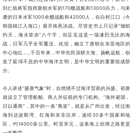
刘仁轨将军指挥唐朝水军的170艘战船和13000兵力，与来
袭的日本水军1000余艘战船和42000人，在白村江口（今
韩国锦江入海口）展开殊死决战。尽管史书上只记录“烟焰
灼天，海水皆赤”八个字，却足见这是一场凄烈无比的海
战，日军几乎全军覆没。此役，确立了唐朝在东亚地区的
中心地位……千百年来，中华先民深耕大海、扬帆远航，创
造了延绵不息的中华海洋文明，是中华文明的重要组成部
分。
今人讲述“盛唐气象”时，自然绕不过海洋贸易的兴盛。初唐
就设立了管理船舶、商人并征税的专门机构。“海外诸国，
日以通商”，其中的一条“夷道”，就是从广州出发，经过南
海到达波斯湾、红海和东非沿岸，途经30多个国家和地
区，约14000多公里。时至宋元，这条海上丝绸之路更是
一派繁荣。