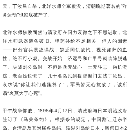
天，丁汝昌自杀，北洋水师全军覆没，清朝晚期著名的“洋
务运动”也彻底破产了。
北洋水师惨败固然与清政府在国力衰微之下不思进取，北
洋水师武器装备破旧、弹药补给不足相关，但人的因素
——部分官兵畏敌惧战，缺乏同仇敌忾、视死如归的血
性，绝不可小觑。交战开始，济远号和广甲号就临阵脱逃
了。决战刘公岛时，不但是兵无战心，士无斗志，乘机溃
逃，老百姓也慌了，几千名岛民到提督衙门去找丁汝昌，
哀求说“你让我们逃跑算了”，军民皆无心抗敌了，诚所
谓“哀莫大于心死”。
甲午战争惨败，1895年4月17日，清政府与日本明治政府
签订了《马关条约》。根据条约规定，中国割让辽东半
岛、台湾岛及其附属各岛屿、澎湖列岛给日本，赔偿日本2