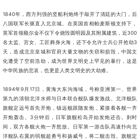
1840年，西方列强的坚船利炮终于敲开了清廷的大门，后
八国联军长驱直入北京城。在英国首相帕麦斯顿支持下，
英军首领额尔金不仅下令烧毁圆明园及其附属建筑，近300
名太监、宫女、工匠葬身火海，还下令允许士兵公开抢劫3
天，造成北京皇城和官府大量文物的失窃和损毁，中国文
化遭受了空前浩劫，成为世界文明史上罕见的暴行，这是
中华民族的悲哀，也更是人类文明史的大劫难。
1894年9月17日，黄海大东沟海域，号称亚洲第一、世界
第九的清朝北洋水师与日本联合舰队爆发激战。北洋舰队
旗舰定远号首先开炮，镇远舰跟随发炮，紧接着各舰一齐
开炮轰击。3分钟后，日军旗舰松岛开始发炮还击。刹时
间，双方各舰火炮一齐怒放。日军第一游击队高速扑向北
洋舰队右翼的弱舰超勇号和扬威号，将二舰击毁。旗舰定