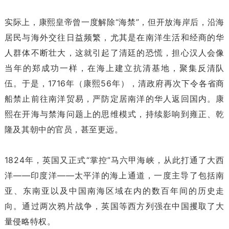
实际上，康熙皇帝曾一度解除“海禁”，但开放海岸后，沿海
居民与海外交往日益频繁，尤其是在南洋生活和经商的华
人群体不断壮大，这就引起了清廷的恐慌，担心汉人会像
当年的郑成功一样，在海上建立抗清基地，聚集反清队
伍。于是，1716年（康熙56年），清政府再次下令各省商
船禁止前往南洋贸易，严防定居南洋的华人返回国内。康
熙在开海与禁海问题上的思维模式，持续影响到雍正、乾
隆及其朝中的官员，甚至更远。
1824年，英国又正式“掌控”马六甲海峡，从此打通了大西
洋——印度洋——太平洋的海上通道，一度主导了包括南
亚、东南亚以及中国南海区域在内的数百年间的历史走
向。通过两次鸦片战争，英国等西方列强在中国攫取了大
量侵略特权。