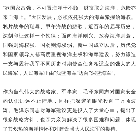
“欲国家富强，不可置海洋于不顾，财富取之海洋，危险亦
来自海上。”大国发展，必须依托强大的海军紧握治海权。
鸦片战争的耻辱、甲午海战的悲歌，近百年的屈辱历史，
深刻印证这样一个铁律：面向海洋则兴、放弃海洋则衰，
国强则海权强、国弱则海权弱。新中国成立以后，历代党
和国家领导人都高度重视海洋主权和海军建设，努力锻造
一支与履行我军不同历史时期使命任务相适应的强大的人
民海军，人民海军正由“浅蓝海军”迈向“深蓝海军”。
作为当代伟大的战略家、军事家，毛泽东同志对国家安全
的认识远远不止陆地，同样把深邃的眼光投向了万顷波
涛。毛泽东同志对海军建设更是投入了大量心血，提出了
很多战略方针，也亲力亲为解决了很多困难和问题，体现
了其炽热的海洋情怀和对建设强大人民海军的期待。