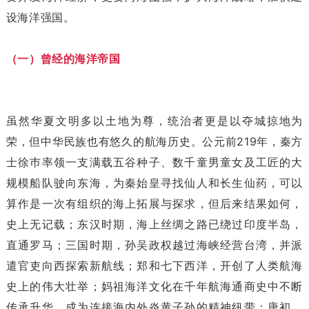
设海洋强国。
（一）曾经的海洋帝国
虽然华夏文明多以土地为尊，统治者更是以夺城掠地为
荣，但中华民族也有悠久的航海历史。公元前219年，秦方
士徐巿率领一支满载五谷种子、数千童男童女及工匠的大
规模船队驶向东海，为秦始皇寻找仙人和长生仙药，可以
算作是一次有组织的海上拓展与探求，但后来结果如何，
史上无记载；东汉时期，海上丝绸之路已绕过印度半岛，
直通罗马；三国时期，孙吴政权越过海峡经营台湾，并派
遣官吏向西探索新航线；郑和七下西洋，开创了人类航海
史上的伟大壮举；妈祖海洋文化在千年航海通商史中不断
传承升华，成为连接海内外炎黄子孙的精神纽带；唐初，