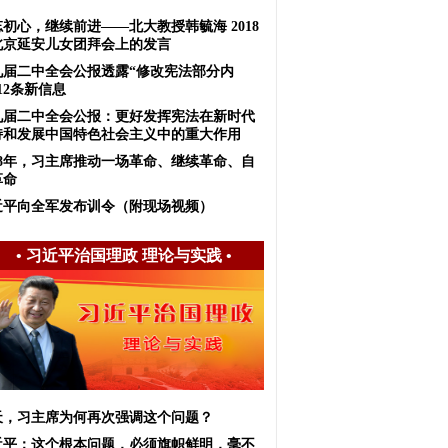
初心，继续前进——北大教授韩毓海 2018
北京延安儿女团拜会上的发言
九届二中全会公报透露“修改宪法部分内
12条新信息
九届二中全会公报：更好发挥宪法在新时代
持和发展中国特色社会主义中的重大作用
018年，习主席推动一场革命、继续革命、自
革命
近平向全军发布训令（附现场视频）
•
习近平治国理政 理论与实践
•
天，习主席为何再次强调这个问题？
近平：这个根本问题，必须旗帜鲜明，毫不