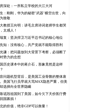
房深处：一所私立学校的大江大河
生：刚刚，华为的秘密"武器"横空出世，向
为致敬
大教授王向明：讲毛主席诗词老师学生都哭
，太感人！
瑞复：坚决捍卫习近平总书记的核心地位
先知：没有核心，共产党就不能取得胜利
光谦：把问题放到大背景下考察，必须断了
对势力的念想
国历史课本中的蒋介石，形象竟然是这样
？
音问题机型背后，是美国工业骨骼的整体衰
。美国飞行员早就大骂MAX隐患严重，但美
却选择向全世界隐瞒
靠诋毁祖国到了美国，如今欠下天价医疗费
回国募捐！
北的价值，绝非GDP可以衡量！