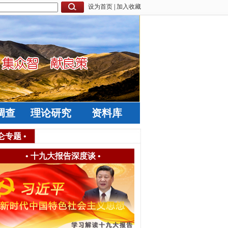
设为首页
|
加入收藏
调查
理论研究
资料库
仑专题
•
•
十九大报告深度谈
•