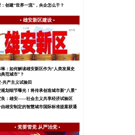
雷：创建“世界一流”，央企怎么干？
•
雄安新区建设
•
琳琳：如何解读雄安新区作为“人类发展史
的典范城市”？
安-共产主义试验田
安规划细节曝光！将传承创造城市新“八景”
宏良：雄安——社会主义共享经济试验区
个由雄安制定的智慧城市国际标准提案获通
•
党要管党 从严治党
•