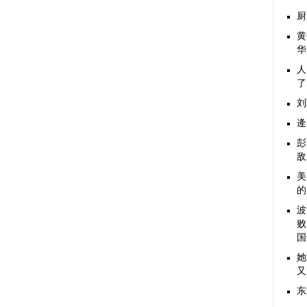
厨
黄
华
人
了
刘
逄
彭
敌
美
的
波
败
国
她
又
东