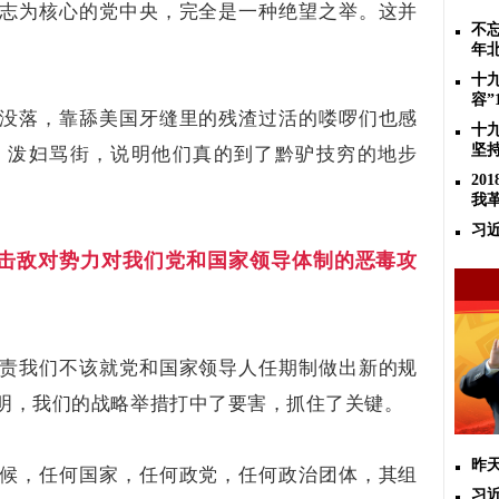
志为核心的党中央，完全是一种绝望之举。这并
不忘
年
十
容”
没落，靠舔美国牙缝里的残渣过活的喽啰们也感
十
坚
，泼妇骂街，说明他们真的到了黔驴技穷的地步
2
我
习
击敌对势力对我们党和国家领导体制的恶毒攻
责我们不该就党和国家领导人任期制做出新的规
明，我们的战略举措打中了要害，抓住了关键。
昨
候，任何国家，任何政党，任何政治团体，其组
习