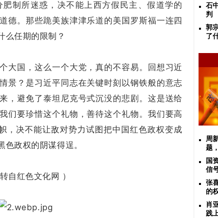
分肥制所迷惑，决不能上西方假民主、假道学的
石
判
道德。那些跪美族津津乐道的美国罗斯福一连四
郭
什么任期的限制？
了
个大国，这么一个大党，真的不容易。回想习近
情景？是习近平同志在关键时刻以钢铁般的意志
来，避免了泰坦尼克号式沉没的悲剧。这是送给
我们要珍惜这个礼物，善待这个礼物。我们要高
旗帜，决不能让敌对势力试图把中国红色政权变成
周
黑色政权的阴谋得逞。
题
国
信
转自红色文化网 ）
张
的
肖
践