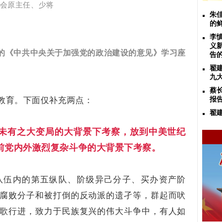
会原主任、少将
朱
的
李
义
的《中共中央关于加强党的政治建设的意见》学习座
告
翟
九
蔡
教育。下面仅补充两点：
报
翟
未有之大变局的大背景下考察，放到中美世纪
前党内外激烈复杂斗争的大背景下考察。
队伍内的第五纵队、阶级异己分子、买办资产阶
腐败分子和被打倒的反动派的遗孑等，群起而吠
歌行进，致力于民族复兴的伟大斗争中，有人如