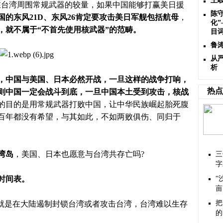
王
在台湾周围常规武器的较量，如果中国能够打赢美日援
陈
国的东风
21D、东风26肯定要攻击美日军舰包括航母
，
化”
，就不属于
“不首先使用核武器”的范畴。
目
鲁
从
析
，中国与美国、日本必然开战，一旦这样的战争打响，
热点
则中国一定会战斗到底，一旦中国本土受到攻击，核战
的目的是用常规武器打败中国，让中华民族崛起胎死腹
百年都没有希望，与其如此，不如两败俱伤、同归于
湾岛
，美国、日本也愿意与台湾共存亡吗
?
三
字
时间表。
“
亩
把
怕就是在大陆遏制封锁台湾或者攻击台湾，台湾难以生存
的