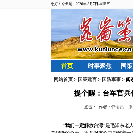
您好！今天是：2026年-8月7日-星期五
首页
时事聚焦
国策
网站首页
>
国策建言
>
国防军事
> 阅
提个醒：台军官兵
点击：
作者：评论员 来源：鼎盛
“我们一定解放台湾”
是毛泽东老
益猖獗的今天，很多网友心中都憋着一