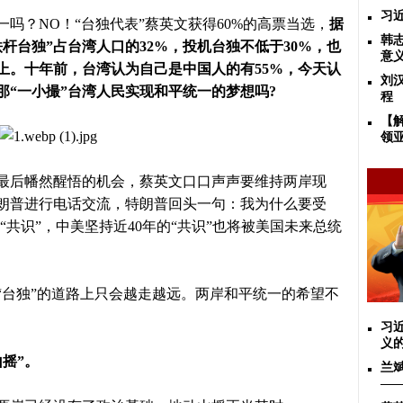
习
一吗？
NO！“台独代表”蔡英文获得60%的高票当选，
据
韩
铁杆台独”占台湾人口的32%，投机台独不低于30%，
也
意
以上。
十年前，台湾认为自己是中国人的有
55%，今天认
刘
那“一小撮”台湾人民实现和平统一的梦想吗?
程
【
领
后幡然醒悟的机会，蔡英文口口声声要维持两岸现
朗普进行电话交流，特朗普回头一句：我为什么要受
“共识”，中美坚持近40年的“共识”也将被美国未来总统
“台独”的道路上只会越走越远。两岸和平统一的希望不
习
义
山摇”。
兰
——