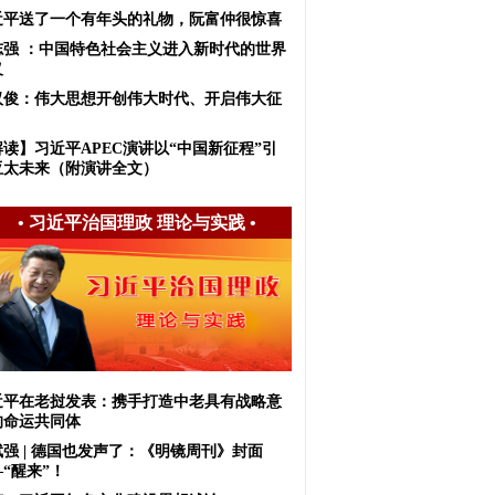
近平送了一个有年头的礼物，阮富仲很惊喜
志强 ：中国特色社会主义进入新时代的世界
义
汉俊：伟大思想开创伟大时代、开启伟大征
解读】习近平APEC演讲以“中国新征程”引
亚太未来（附演讲全文）
•
习近平治国理政 理论与实践
•
近平在老挝发表：携手打造中老具有战略意
的命运共同体
斌强 | 德国也发声了：《明镜周刊》封面
“醒来”！