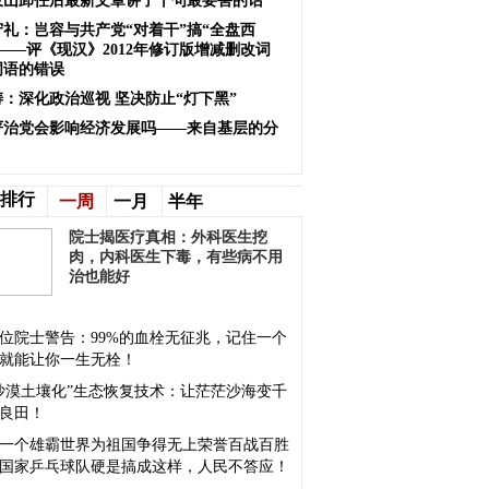
岐山卸任后最新文章讲了十句最要害的话
守礼：岂容与共产党“对着干”搞“全盘西
——评《现汉》2012年修订版增减删改词
词语的错误
涛：深化政治巡视 坚决防止“灯下黑”
严治党会影响经济发展吗——来自基层的分
排行
一周
一月
半年
院士揭医疗真相：外科医生挖
肉，内科医生下毒，有些病不用
治也能好
位院士警告：99%的血栓无征兆，记住一个
就能让你一生无栓！
沙漠土壤化”生态恢复技术：让茫茫沙海变千
良田！
一个雄霸世界为祖国争得无上荣誉百战百胜
国家乒乓球队硬是搞成这样，人民不答应！