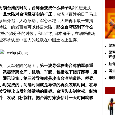
封锁台湾的时间，台湾会变成什么样子呢
?
民进党执
一旦大陆对台湾经济实施打压
，台湾老百姓的日子马上
移民外逃，人心浮动，军心不稳，大陆再采取一些措
持统一的老百姓可以移居大陆，
那么台湾还剩下什么
这些台独分子的时候，和当年打日本鬼子，在朝鲜战场
些不承认是中国人的垃圾在中国土地上生存。
梁
梁
环
如
，大军登陆的场面，
第一波导弹攻击台湾的军事重
国
、武器弹药仓库，机场、军舰、包括地下指挥部等，第
季
、通讯设施，第三波导弹就是攻击台湾的道路、桥梁、
小时完成的，间隔时间就是导弹的再次装填时间。在导
波导弹攻击后能够活动的目标。台湾失去制空权、制海
斗，发现目标就打。
把台湾打瘫痪估计一天时间就够