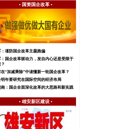
•
国资国企改革
•
军：谨防国企改革主题跑偏
军：国企改革驱动力，发自内心还是受限于
境？
何在“加减乘除”中读懂新一轮国企改革？
企明年要研究在国际空间的经济布局
晓南：国企全面深化改革的大思路和新实践
•
雄安新区建设
•