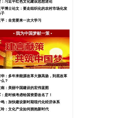
莹：习近平红色文化建设思想述论
近平博士论文：要走组织化的农村市场化发
路子
近平：全党要来一次大学习
•
我为中国梦献一策
•
宗华：多年来能源改革大旗高扬，到底改革
什么？
世南：美丽中国建设的宏伟蓝图
军：是时候考虑给国资委改名了！
一鸣：加快建设新时期现代化经济体系
玉玲：文化产业如何拥抱新时代