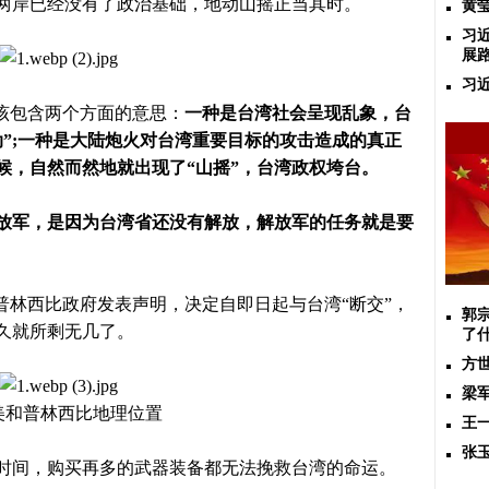
岸已经没有了政治基础，地动山摇正当其时。
黄
习
展
习
应该包含两个方面的意思：
一种是台湾社会呈现乱象，台
动”;一种是大陆炮火对台湾重要目标的攻击造成的真正
时候，自然而然地就出现了“山摇”，台湾政权垮台。
放军，是因为台湾省还没有解放，解放军的任务就是要
普林西比政府发表声明，决定自即日起与台湾“断交”，
郭
久就所剩无几了。
了
方
梁
美和普林西比地理位置
王
张
间，购买再多的武器装备都无法挽救台湾的命运。