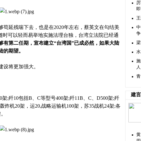
厉
即
王
苟延残喘下去，也是在
2020年左右，蔡英文在勾结美
中
争
，随时可以轻而易举地实施法理台独，台湾立法院已经通
够有第二任期，宣布建立
“台湾国”已成必然，如果大陆
梁
陆的期望。
水
施
建设将更加强大。
人
青
建言
50架;歼10包括B、C等型号400架;歼11B、C、D500架;歼
略轰炸机20架，运20,战略运输机100架，苏35战机24架;各
架。
黄
四