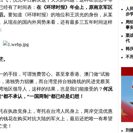
已经有了时间表：
在《环球时报》年会上，原南京军区
人
步
前后。
要知道《环球时报》的地位和王洪光的身份，从某
。
从现在的国内外局势来看，还有最多三五年时间这样
周
事
：
栗
代
韩
不
茫。
的手段，可谓煞费苦心。甚至拿香港、澳门做
“试验
年，港独势力猖獗，而台湾坚持台独路线的民进党蔡英
湾地区领导人，这样的结果，岂是我们能接受的？
何况
共识”都不承认，“一国两制”都已经是幻想！
在执政党身上，寄托在台湾人民身上，两岸交流优惠
的钱花在购买对抗大陆的军火上，最后还把唯一有希望
亡党！
刘