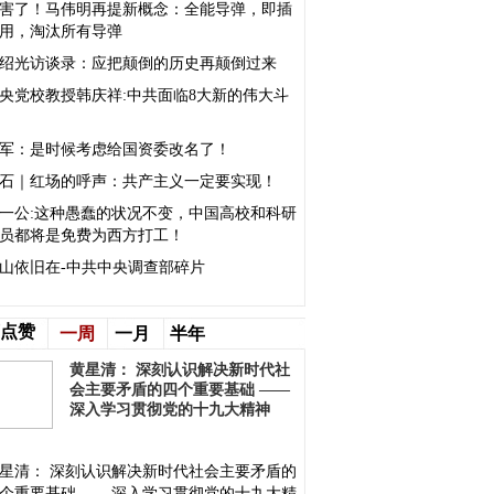
害了！马伟明再提新概念：全能导弹，即插
用，淘汰所有导弹
绍光访谈录：应把颠倒的历史再颠倒过来
央党校教授韩庆祥:中共面临8大新的伟大斗
军：是时候考虑给国资委改名了！
石｜红场的呼声：共产主义一定要实现！
一公:这种愚蠢的状况不变，中国高校和科研
员都将是免费为西方打工！
山依旧在-中共中央调查部碎片
点赞
一周
一月
半年
黄星清： 深刻认识解决新时代社
会主要矛盾的四个重要基础 ——
深入学习贯彻党的十九大精神
星清： 深刻认识解决新时代社会主要矛盾的
个重要基础 ——深入学习贯彻党的十九大精