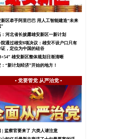
安新区牵手阿里巴巴 用人工智能建造“未来
”
拓：河北省长披露雄安新区一新计划
务院通过雄安8项决议：雄安不设户口只有
作证，定位为中国的硅谷
+3+54” 雄安新区整体规划日渐清晰
安：“新计划经济”开始的地方！
•
党要管党 从严治党
•
 | 监察官要来了 六类人请注意