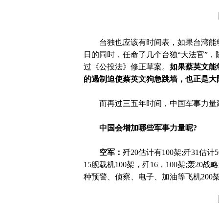
台独也应该有时间表，如果台湾能够
日的同时，任命了几个台独“大法官”
过《公投法》修正草案。
如果蔡英文能
的遏制迫使蔡英文狗急跳墙，也正是大
而再过三五年时间，中国军事力量
中国会增加哪些军事力量呢
?
空军：
歼
20估计有100架;歼31估计
15舰载机100架，歼16，100架;轰20战
种预警、侦察、电子、加油等飞机200