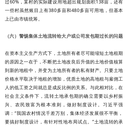
过60%，某村的实际建设用地超出规划面积138亩，还有
一些村虽然账目上有380多亩和480多亩可用地，但基本
上已由市镇统筹。
（六）警惕集体土地流转给大户或公司发包期过长的问题
在资本主义生产方式下，土地所有者尽可能缩短土地租期
的原因之一在于，不断把土地改良后升值的土地价值核算
到新的地租中，并变为土地所有者的私有财产。只要土地
价格水平取决于地租的增加，优质土地的高地租与雇佣工
人的低工资之间就总是成反比例的关系。与此相对比，在
社会主义条件下，流转土地承包期的确立需要以乡村振
兴、农民致富为根本准则，做好制度设计。习近平强
调：“我国农村情况千差万别，集体经济发展很不平衡，
要搞好制度设计，有针对性地布局试点。”土地流转的承