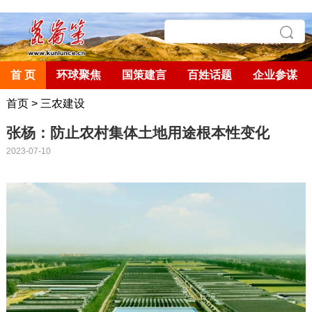
首 页
环球聚焦
国策建言
百姓话题
企业参谋
首页
>
三农建设
张杨：防止农村集体土地用途根本性变化
2023-07-10