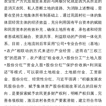
农业生产方式造成贫富差距与两极分化就是因为其所走的
是消灭农民、私人垄断土地的道路。为消除上述弊端，需
要在坚持土地集体所有制基础上，通过巩固村社一体的集
体层经营主体的经济效益，充分利用国有平台资本的赋能
和民营资本的有效补充，确保土地所有者、承包者和经营
者形成相互融合、资源共享、利益联动的产供销一体化关
系。目前，土地流转后常采用“公司+专业合作社（基地）
+农户”相联动的方式来进行产业经营，进而在“三权三
变”的思路下，农户通过“租金收入+股份分工”“土地入股
+股份分红”“资金入股+股份分红”“保护价收购+利润返
还”等模式，可以获得土地租金、土地赔付金、工资薪
金、股份分红、经营性分红。习近平强调：“积极发展农
民股份合作、赋予集体资产股份权能改革试点的目标方
向，是要探索赋予农民更多财产权利，明晰产权归属，完
善各项权能，激活农村各类生产要素潜能，建立符合市场