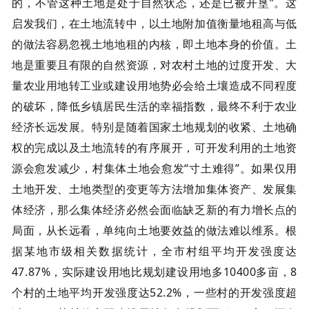
的，不管这种土地是处于自然状态，还是已被开垦”。这
启发我们，在土地流转中，以土地附加值衡量地租高与低
的做法容易忽视土地地租的内核，即土地本身的价值。土
地是重要且有限的自然资源，对农村土地的过度开发、大
量农业用地转工业或建设用地势必会给土壤造成不同程度
的破坏，降低乡镇居民生活的幸福指数，最终不利于农业
经济长远发展。特别是随着国家土地规划的收紧、土地确
权的完成以及土地流转的有序展开，可开发利用的土地资
源会愈发减少，村集体土地会愈发“寸土难得”。如果仅用
土地开发、土地类型的变更等方法增加集体资产、发展集
体经济，那么集体经济必然会面临缺乏新的有力增长点的
局面，从长远看，单纯向土地要效益的做法难以维系。根
据某地市级相关数据统计，全市村组平均开发强度达
47.87%，实际建设用地比规划建设用地多10400多亩，8
个村的土地平均开发强度达52.2%，一些村的开发强度超