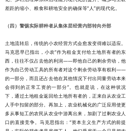
差距的缩小、粮食和耕地安全的确保等“人”的现代化。
（四）警惕实际耕种者从集体层经营内部转向外部
土地流转后，传统的小农经营方式会愈发变得难以适应。
马克思早已指出，小农“作为租金支付给土地所有者的东
西，往往不仅占去他的利润——即他自己的剩余劳动，他
作为自己劳动工具的所有者对这个剩余劳动享有权利——
的一部分，而且还占去他在其他情况下付出同量劳动本来
会得到的正常工资的一部分”。也就是说，在这种状况
下，通过土地租金返回给土地所有者的，正来自从农业工
人手中扣留的部分。再加上，农业机械化的广泛应用使更
多从事短工的农民从农业中游离出来，加剧了过剩农业人
口的直接竞争。马克思指出：“资本主义生产方式的前提
是：实际的耕作者是雇佣工人，他们受雇于一个只是把农