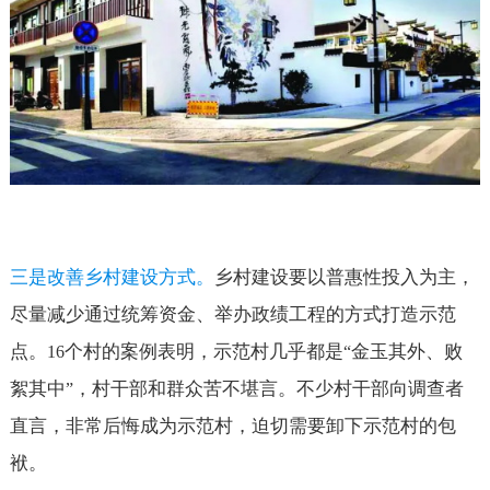
三是改善乡村建设方式。
乡村建设要以普惠性投入为主，
尽量减少通过统筹资金、举办政绩工程的方式打造示范
点。
个村的案例表明，示范村几乎都是
金玉其外、败
16
“
絮其中
，村干部和群众苦不堪言。不少村干部向调查者
”
直言，非常后悔成为示范村，迫切需要卸下示范村的包
袱。