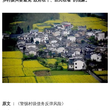
乡村振兴要避免
政府在干、农民在看
的现象。
“
”
原文 ：
《警惕村级债务反弹风险》