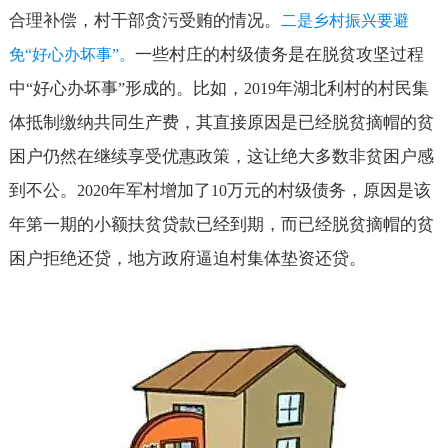
合理补偿，村干部贪污受贿的情况。
二是乡村振兴要避
一些村庄的村级债务是在脱贫攻坚过程
免
“
好心办坏事
”
。
中
好心办坏事
形成的。比如，
年湖北利村的村民集
“
”
2019
体抵制缴纳共同生产费，其直接原因是已经脱贫摘帽的贫
困户仍然在继续享受优惠政策，这让绝大多数非贫困户感
到不公。
年军村增加了
万元的村级债务，原因是该
2020
10
年第一期的小额扶贫贷款已经到期，而已经脱贫摘帽的贫
困户拒绝还贷，地方政府逼迫村集体垫资还贷。