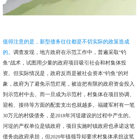
值得注意的是，新型债务往往都是不切实际的政策造成
的。
调查发现，地方政府在示范工作中，普遍采取
钓
“
鱼
战术，试图用少量的政府项目吸引社会和村集体投
”
资。但实际情况是，政府反而是被社会资本
钓鱼
的对
“
”
象，政府为了避免示范烂尾，被迫把有限的政府资金投入
到示范村中去。而一旦成为示范村，村集体在项目协调、
迎检、接待等方面的配套支出也就越多。福建军村有一笔
万元的村级债务，是
年河堤建设的过程中产生的。
30
2018
河堤的产权单位是镇政府，项目实施时镇政府也承诺这笔
债务由政府承担，但
年镇领导却要求村集体承担这笔
2020