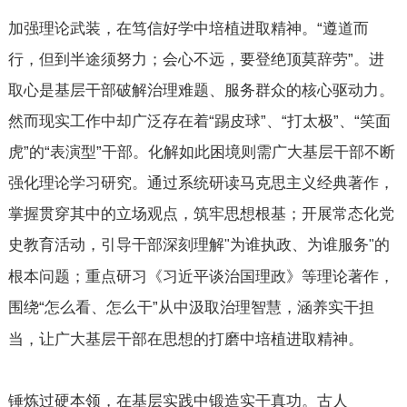
加强理论武装，在笃信好学中培植进取精神。“遵道而
行，但到半途须努力；会心不远，要登绝顶莫辞劳”。进
取心是基层干部破解治理难题、服务群众的核心驱动力。
然而现实工作中却广泛存在着“踢皮球”、“打太极”、“笑面
虎”的“表演型”干部。化解如此困境则需广大基层干部不断
强化理论学习研究。通过系统研读马克思主义经典著作，
掌握贯穿其中的立场观点，筑牢思想根基；开展常态化党
史教育活动，引导干部深刻理解
为谁执政、为谁服务
的
"
"
根本问题；重点研习《习近平谈治国理政》等理论著作，
围绕“怎么看、怎么干”从中
汲取治理智慧，涵养实干担
当，让广大基层干部在思想的打磨中培植进取精神。
锤炼过硬本领，在基层实践中锻造实干真功。古人