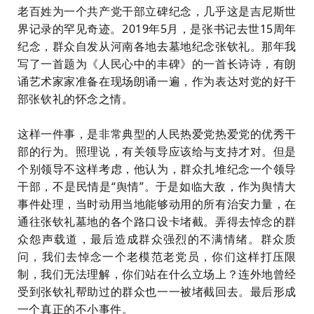
老百姓为一个共产党干部立碑纪念，几乎这是吉尼斯世
界记录的罕见奇迹。2019年5月，是张书记去世15周年
纪念，群众自发从河南各地去墓地纪念张钦礼。那年我
写了一首题为《人民心中的丰碑》的一首长诗诗，有朗
诵艺术家家准备在现场朗诵一遍，作为表达对党的好干
部张钦礼的怀念之情。
这样一件事，是非常典型的人民热爱党热爱党的优秀干
部的行为。照理说，有关领导应该给与支持才对。但是
个别领导不这样考虑，他认为，群众扎堆纪念一个领导
干部，不是民情是“舆情”。于是如临大敌，作为舆情大
事件处理，当时动用当地能够动用的所有治安力量，在
通往张钦礼墓地的各个路口设卡堵截。弄得去悼念的群
众怨声载道，最后造成群众强烈的不满情绪。群众质
问，我们去悼念一个老模范老党员，你们这样打压限
制，我们无法理解，你们站在什么立场上？连外地曾经
受到张钦礼帮助过的群众也一一被堵截回去。最后形成
一个真正的不小事件。