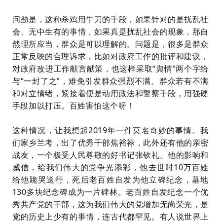
问题是，这种杀鸡用牛刀的手段，如果针对的是扰乱社
会、无中生有的事情，如果真是扰乱社会的现象，那自
然理所应当，群众是可以理解的。问题是，很多是群众
正常反映的合理诉求，比如对政府工作的批评和建议，
对政府改进工作献言献策，也这样采取“舆情”两个字给
与“一封了之”，难免引发群众强烈不满。群众若有不满
和对立情绪，紧接着便是动用政法和警察手段，用强硬
手段加以打压。百姓害怕这个呀！
这种情况，让我想起2019年一件莫名奇妙的事情。我
们家乡兰考，出了优秀干部焦裕禄，此外还有他的亲密
战友，一个极受人民尊敬的好书记张钦礼。他的影响和
威信，给我们伟大的党争光添彩，他去世时10万百姓
给他跪哭送行，死后老百姓自发为他立碑纪念，墓地
130多块纪念碑成为一片碑林。老百姓自发纪念一个优
秀共产党的干部，这为我们伟大的党增加无尚荣光，是
党的历史上少有的事情，连古代都罕见。有人说世界上