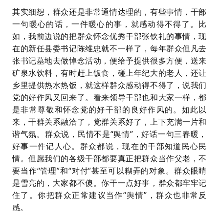
其实细想，群众还是非常通情达理的，有些事情，干部
一句暖心的话，一件暖心的事，就感动得不得了。比
如，我前边说的把群众怀念优秀干部张钦礼的事情，现
在的新任县委书记陈维忠就不一样了，每年群众但凡去
张书记墓地去做悼念活动，便给予提供很多方便，送来
矿泉水饮料，有时赶上饭食，碰上年纪大的老人，还让
乡里提供热水热饭，就这样群众感动得不得了，说我们
党的好作风又回来了。看来领导干部也和大家一样，都
是非常尊敬和怀念党的好干部的良好作风的。如此以
来，干群关系融洽了，党群关系好了，上下充满一片和
谐气氛。群众说，民情不是“舆情”，好话一句三春暖，
好事一件记人心。群众都说，现在的干部知道民心民
情。但愿我们的各级干部都要真正把群众当作父老，不
要当作“管理”和“对付”甚至可以糊弄的对象。群众眼睛
是雪亮的，大家都不傻。你干一点好事，群众都牢牢记
住了。你把群众正常建议当作“舆情”，群众也非常反
感。