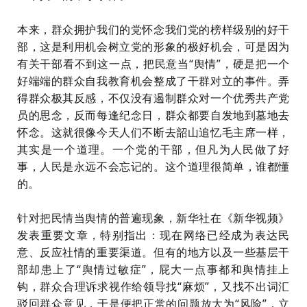
本来，群众拥护我们的党怀念我们党的榜样级别的好干
部，这是利用机会树立党的形象的极好机会，可是因为
有关干部看不到这一点，把民意当“舆情”，硬是把一个
好端端的群众自我教育机会整成了干群对立的事件。弄
得群众极其反感，不仅没有遏制群众对一个优秀共产党
员的思念，反而每逢纪念日，群众都要自发地到墓地去
怀念。这就很像今天人们不断去韶山追忆毛主席一样，
其实是一个道理。一个党的干部，但凡为人民做了好
事，人民是永远不会忘记的。这个道理很简单，谁都懂
的。
针对把民情当舆情的普遍现象，新华社在《新华视频》
发表重要文章，特别指出：现在网络已经成为表达民
意、反应社情的重要渠道。但有的地方以及一些基层干
部却患上了“舆情过敏症”，屁大一点事都和舆情挂上
钩，群众合理诉求视作给领导找“麻烦”，又找不出词汇
驳回群众意见，于是便把正常的问题放大为“风险”，立