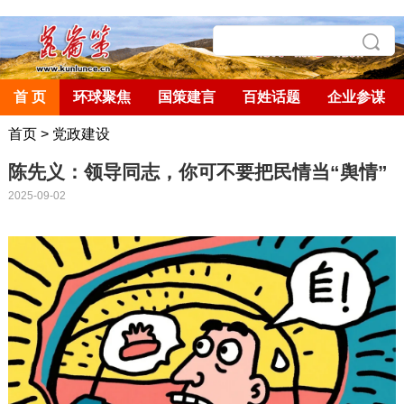
首 页
环球聚焦
国策建言
百姓话题
企业参谋
首页
>
党政建设
陈先义：领导同志，你可不要把民情当“舆情”
2025-09-02