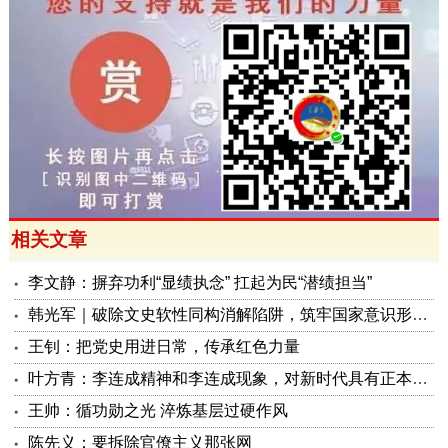
相关文章
李文静：摒弃功利“显绩执念” 扛起为民“潜绩担当”
韩光军｜破除文史软性同构消解陷阱，筑牢国家意识形态安全屏障
王钊：把党史用进日常，传承红色力量
叶方青：李连成精神和李连成现象，对新时代具有正本清源的重大启发
王帅：循功勋之光 淬炼基层过硬作风
陈先义：要拆除官僚主义那张网