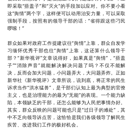
即采取“捂盖子”和“灭火”的手段加以应对。你不要小看
这“舆情”两个字，这样便可以动用治安力量，可以采取
强制手段，按照有的领导干部的话：“省得跟这些刁民
啰嗦！”
群众如果对政府工作提建议往“舆情”上靠，群众自发学
习缅怀优秀干部也往“舆情”上靠，这还算什么领导干
部？“新华视评”文章说得好，如果真是“舆情”，“捂盖
子”“消除声音”就能解决解决问题了吗？不仅不能解
决，反而会加大问题，小问题弄大，大问题弄炸。正如
新华社《新华视评》文章所说，说到底，将正常的民生
诉求当作“洪水猛兽”，是干部们认知上最为典型的官僚
主义，也是治理能力的最为“无能”的表现。一个能力缺
陷，本领缺乏的干部，还怎么能够为人民把事情办好。
其实，群众反映的问题可能也只是“过日子的难处”，其
中不乏向领导诉点苦，这恰恰是我们各级领导了解民生
疾苦、改进我们工作的极好机会。