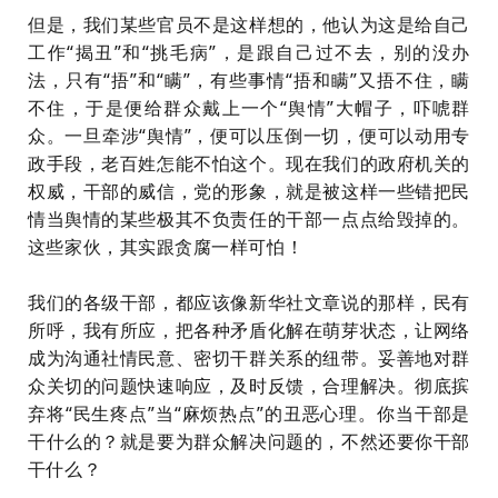
但是，我们某些官员不是这样想的，他认为这是给自己
工作“揭丑”和“挑毛病”，是跟自己过不去，别的没办
法，只有“捂”和“瞒”，有些事情“捂和瞒”又捂不住，瞒
不住，于是便给群众戴上一个“舆情”大帽子，吓唬群
众。一旦牵涉“舆情”，便可以压倒一切，便可以动用专
政手段，老百姓怎能不怕这个。现在我们的政府机关的
权威，干部的威信，党的形象，就是被这样一些错把民
情当舆情的某些极其不负责任的干部一点点给毁掉的。
这些家伙，其实跟贪腐一样可怕！
我们的各级干部，都应该像新华社文章说的那样，民有
所呼，我有所应，把各种矛盾化解在萌芽状态，让网络
成为沟通社情民意、密切干群关系的纽带。妥善地对群
众关切的问题快速响应，及时反馈，合理解决。彻底摈
弃将“民生疼点”当“麻烦热点”的丑恶心理。你当干部是
干什么的？就是要为群众解决问题的，不然还要你干部
干什么？