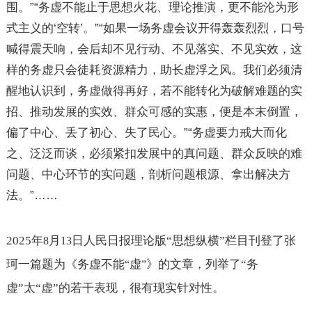
围。”“务虚不能止于思想火花、理论推演，更不能沦为形
式主义的‘空转’。”“如果一场务虚会议开得轰轰烈烈，口号
喊得震天响，会后却不见行动、不见落实、不见实效，这
样的务虚只会徒耗资源精力，助长虚浮之风。我们必须清
醒地认识到，务虚做得再好，若不能转化为破解难题的实
招、推动发展的实效、群众可感的实惠，便是本末倒置，
偏了中心、丢了初心、失了民心。”“务虚要力戒大而化
之、泛泛而谈，必须紧扣发展中的真问题、群众反映的难
问题、中心环节的实问题，剖析问题根源、拿出解决方
法。”……
2025
年
月
日人民日报理论版“思想纵横”栏目刊登了张
8
13
珂一篇题为《务虚不能
虚
》的文章，列举了“务
“
”
虚”太“虚”的若干表现，很有现实针对性。