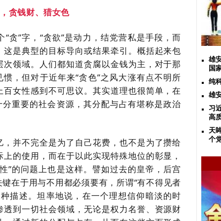
三，贪钱财、猎女色
个
“贪”字，“贪欲”是动力，结党营私是手段，而
。这是典型的目标导向或结果牵引。概括起来包
雄
层次领域。人们都知道贪腐以金钱为主，对于那
国
见惯，但对于近年来“贪色”之风大涨有点不明所
纯
上百女性感到不可思议。其实道理也很简单，在
雄
类十分重要的社会资源，其分配与占有堪称是政治
习
高
天
个
亿，并不完全是为了自己花费，也不是为了攒给
际上的使用，而在于以此实现特殊地位的彰显，
“性”的问题上也是这样。譬如过去的皇帝，后宫
关键在于用与不用都必须要有，所谓“有不得见者
一种描述。坦率地说，在一个理想信仰暗淡的时
渗透到一切社会领域，无论是权力名誉、资源财