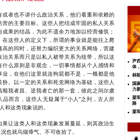
有或者也不讲什么政治关系，他们看重和依赖的
钻营的主要目标。这些人把结成牢固的私人关系
与成果的结晶，为此不遗余力地加以经营修筑；
。在这些人的定义下，所谓的事业就是能往上爬
越高的同时，还努力编织更大的关系网络，营建
政治关系而只是以私人裙带关系为纽带，所以这
尹
有什么原则是非观念，一切事情都从个人感情和
体
事业，在他们这里就连狗屁都不是，一概都是他
林
装扮。以一定的关系和死党网络为基础，这些人
国
搞顺我者昌、逆我者亡的那一套，彼此之间尔虞
力
人品而言，这些人无疑属于
“小人”之列，古人所
梁
路
类人和这类现象说的。
梁
如果让这类人和这类现象发展蔓延，则其政治生
状况也就乌烟瘴气、不可收拾了。