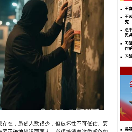
王
王
究
总
民
习
作
习
观存在，虽然人数很少，但破坏性不可低估。要
吴
先要正确地辨识两面人，必须搞清楚这类货色的