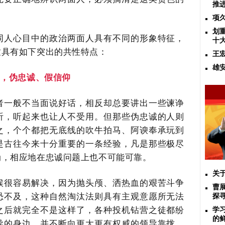
推
项
划
同人心目中的政治两面人具有不同的形象特征，
十
致具有如下突出的共性特点：
王
雄
一，伪忠诚、假信仰
者一般不当面说好话，相反却总要讲出一些谏诤
听，听起来也让人不受用。但那些伪忠诚的人则
之，个个都把无底线的吹牛拍马、阿谀奉承玩到
是古往今来十分重要的一条经验，凡是那些极尽
伪，相应地在忠诚问题上也不可能可靠。
关
候很容易解决，因为抛头颅、洒热血的艰苦斗争
曹
恐不及，这种自然淘汰法则具有主观意愿所无法
探
之后就完全不是这样了，各种投机钻营之徒都纷
学
的
导的身边，并不断向更大更有权威的领导靠拢，