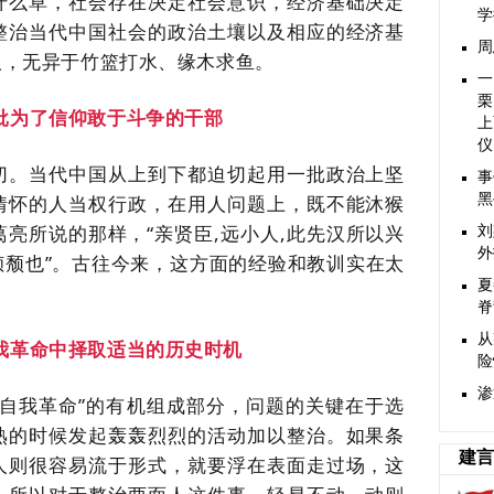
什么草，社会存在决定社会意识，经济基础决定
学
整治当代中国社会的政治土壤以及相应的经济基
周
人，无异于竹篮打水、缘木求鱼。
一
栗
批为了信仰敢于斗争的干部
上
仪
切。当代中国从上到下都迫切起用一批政治上坚
事
情怀的人当权行政，在用人问题上，既不能沐猴
黑
葛亮所说的那样，
“亲贤臣,远小人,此先汉所以兴
刘
外
以倾颓也”。古往今来，这方面的经验和教训实在太
夏
脊
从
我革命中择取适当的历史时机
险
渗
“自我革命”的有机组成部分，问题的关键在于选
熟的时候发起轰轰烈烈的活动加以整治。如果条
建言
人则很容易流于形式，就要浮在表面走过场，这