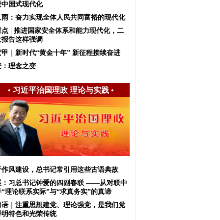
进中国式现代化
久雨：奋力实现全体人民共同富裕的现代化
重点 | 推进国家安全体系和能力现代化，二
大报告这样强调
宏甲｜新时代“黄金十年” 新征程接续奋进
安：理念之变
•
习近平治国理政 理论与实践
•
于作风建设，总书记常引用这些古语典故
展：习总书记钟爱的四副春联 ——从对联中
寻“理论联系实际”与“求真务实”的真谛
习语｜注重思想建党、理论强党，是我们党
鲜明特色和光荣传统