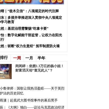
雅晴｜“徙木立信”：八项规定的时代注脚
继东｜多措并举推进深入贯彻中央八项规定
神学习教育
依然：基层治理需警惕“吃拿卡要”
子怡：数字化赋能干部监管，让权力在阳光
运行
依然：斩断“权力生意经” 筑牢制度防火墙
排行
一周
一月
半年
闲闲碎：坐拥1.3万亿的杨小姐！
财富滔天却“查无此人”？
小鲁律师：国歌让我热泪盈眶——关于英烈
护法的历史回忆
雨潇｜起底武大图书馆事件的幕后黑手
辰：《大纲》独白——议论马克思政治经济