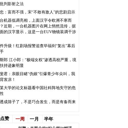
批判影射之法
忠：富而不强，宋“不敢有敌人”的悲剧启示
台机器低调亮相，上面汉字令欧洲不寒而
？近期，一台机器图片在网上悄然流传，据
面的汉字显示，这是一台EUV物镜装调干涉
件升级！红剧场报警追查毕福剑“复出”幕后
手
斯郎 江小郎：“极端女权”渗透高校严重，境
扶持迹象明显
斐君：亲眼目睹“伪娘”引爆青少年尖叫，我
背发凉！
某大学的论文标题看中国社科阵地失守的危
性
透成筛子了，不是巧合发生，而是有备而来
点赞
一周
一月
半年