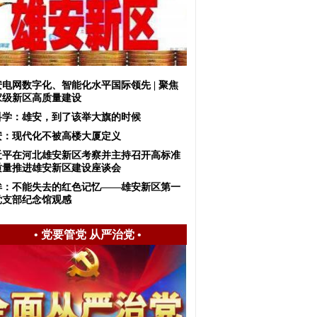
安电网数字化、智能化水平国际领先 | 聚焦
家级新区高质量建设
科学：雄安，到了该举大旗的时候
安：现代化不被高楼大厦定义
近平在河北雄安新区考察并主持召开高标准
质量推进雄安新区建设座谈会
眸：不能失去的红色记忆——雄安新区第一
党支部纪念馆观感
•
党要管党 从严治党
•