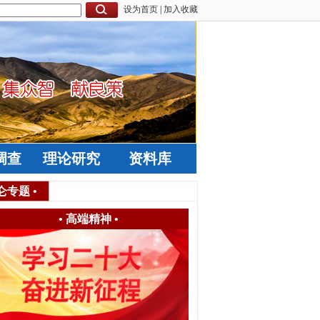
设为首页
|
加入收藏
调查
理论研究
资料库
仑专题
•
•
高端精神
•