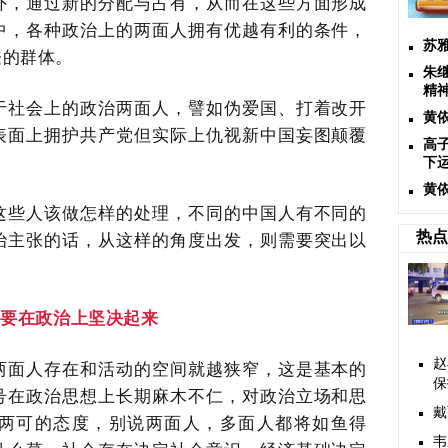
外，通过新的分配与占有，从而在这些方面形成
中，各种政治上的两面人拥有优越有利的条件，
苏
登的群体。
朱
精
于社会上的政治两面人，譬如伪爱国、打着改开
黄
表面上拥护共产党但实际上仇视新中国妄图颠覆
高
下
黄
这些人该做怎样的处理，不同的中国人有不同的
治主张的话，从这样的角度出发，则需要突出以
热点
，要在政治上坚决起来
赵
两面人存在和活动的空间就越狭窄，这是基本的
保
号在政治思想上长期麻木不仁，对政治立场和思
戴
两可的态度，别说两面人，多面人都将如鱼得
韦