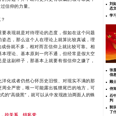
刘
大过信仰的力量。
态
学
呢？
重要表现就是对待理论的态度，假如在这个问题
的姿态，那么这个人在理论上就算比较真诚，理
”的成份就不多，相对而言信仰上就比较可靠。相
基本理论、基本原则一窍不通，但经常是假大空
总是这副样子，那基本上就要有假信仰之嫌了，
张
信
化洋化或者仍然心怀历史旧恨、对现实不满的那
顾
更周全严密，唯一可能露出狐狸尾巴的地方，可
侍
形式的“高级黑”，就可以从中发现政治两面人的蛛
石
判
郭
了
二，拉关系、结私党