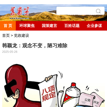
首 页
环球聚焦
国策建言
百姓话题
企业参谋
首页
>
党政建设
韩颖龙：观念不变，陋习难除
2025-05-26