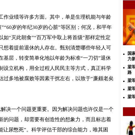
工作业绩等许多方面。其中，单是生理机能与年龄
脏
”“60
岁的年纪
30
岁的心脏
”
等区别；何况，和平年
如“灭此朝食”“百万军中取上将首级”那样定性定
只想着提前退休的人存在。甄别清楚哪些年轻人可
国
在基层，转变简单化地以年龄为标准
“
一刀切
”
退休
力
梁
制设立机构，用全过程人民民主等方式，真正科学
路
估过多地被腐败等因素干扰左右，以致于“廉颇老矣
梁
梁军
梁
比解决一个问题更重要。因为解决问题也许仅是一个
新的问题，却需要有创造性的想象力，而且标志着
能让尿憋死”。科学评估干部的综合能力，唯其困