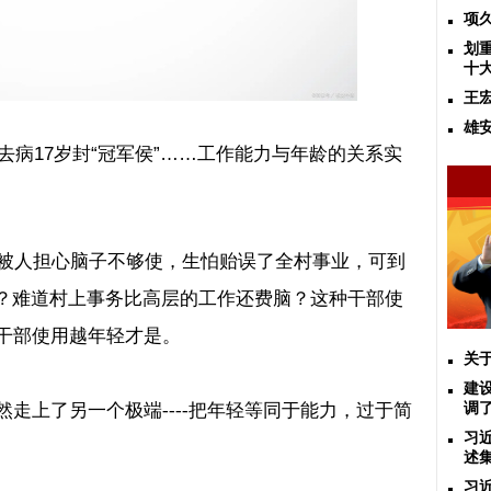
项
划
十
王
雄
去病
17
岁封
“
冠军侯
”
……工作能力与年龄的关系实
被人担心脑子不够使，生怕贻误了全村事业，可到
？难道村上事务比高层的工作还费脑？这种干部使
干部使用越年轻才是。
关
建
然走上了另一个极端
----
把年轻等同于能力，过于简
调
习
述
习