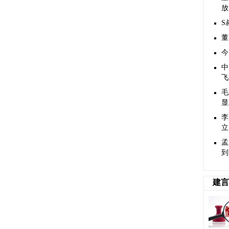
放
S
董
今
中
飞
毛
显
李
立
孟
到
建言