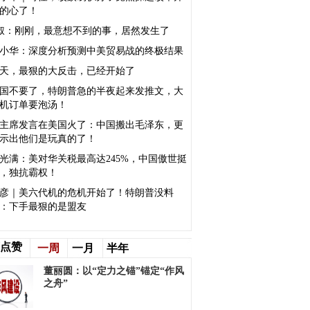
的心了！
叔：刚刚，最意想不到的事，居然发生了
小华：深度分析预测中美贸易战的终极结果
天，最狠的大反击，已经开始了
国不要了，特朗普急的半夜起来发推文，大
机订单要泡汤！
主席发言在美国火了：中国搬出毛泽东，更
示出他们是玩真的了！
光满：美对华关税最高达245%，中国傲世挺
，独抗霸权！
彦｜美六代机的危机开始了！特朗普没料
：下手最狠的是盟友
点赞
一周
一月
半年
董丽圆：以“定力之锚”锚定“作风
之舟”