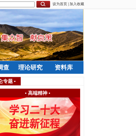
设为首页
|
加入收藏
调查
理论研究
资料库
仑专题
•
•
高端精神
•