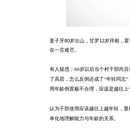
姜子牙
80
岁出山，甘罗
12
岁拜相，霍
在一言难尽。
有人疑惑：
60
岁以后当个村干部尚且
了高层，怎么反倒还成了
“
年轻同志
”
用年龄倒置极不合理，应该是越往上
认为干部使用应该越往上越年轻，显
单化地理解能力与年龄的关系。