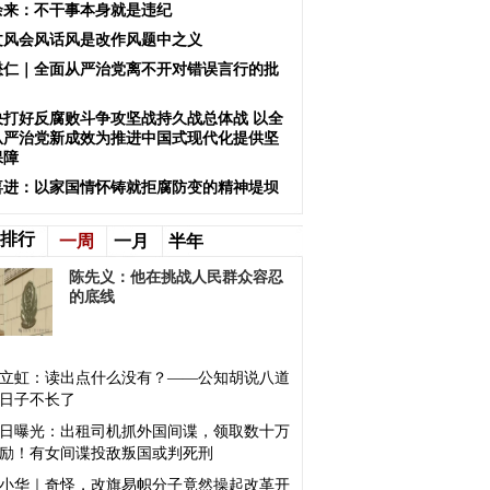
余来：不干事本身就是违纪
文风会风话风是改作风题中之义
懋仁｜全面从严治党离不开对错误言行的批
决打好反腐败斗争攻坚战持久战总体战 以全
从严治党新成效为推进中国式现代化提供坚
保障
喜进：以家国情怀铸就拒腐防变的精神堤坝
排行
一周
一月
半年
陈先义：他在挑战人民群众容忍
的底线
立虹：读出点什么没有？——公知胡说八道
日子不长了
日曝光：出租司机抓外国间谍，领取数十万
励！有女间谍投敌叛国或判死刑
小华｜奇怪，改旗易帜分子竟然操起改革开