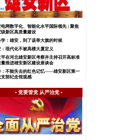
安电网数字化、智能化水平国际领先 | 聚焦
家级新区高质量建设
科学：雄安，到了该举大旗的时候
安：现代化不被高楼大厦定义
近平在河北雄安新区考察并主持召开高标准
质量推进雄安新区建设座谈会
眸：不能失去的红色记忆——雄安新区第一
党支部纪念馆观感
•
党要管党 从严治党
•