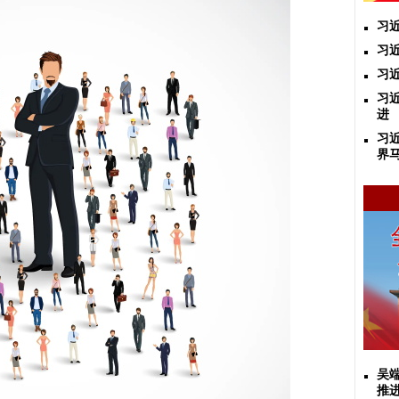
习
习
习
习
进
习
界
吴
推