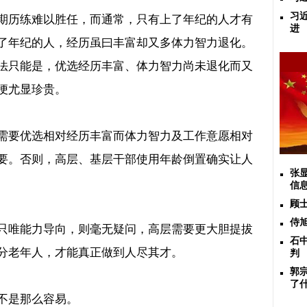
习
期历练难以胜任，而通常，只有上了年纪的人才有
进
了年纪的人，经历虽曰丰富却又多体力智力退化。
法只能是，优选经历丰富、体力智力尚未退化而又
便尤显珍贵。
需要优选相对经历丰富而体力智力及工作意愿相对
要。否则，高层、基层干部使用年龄倒置确实让人
张
信
顾
侍
只唯能力导向，则毫无疑问，高层需要更大胆提拔
石
分老年人，才能真正做到人尽其才。
判
郭
了
不是那么容易。