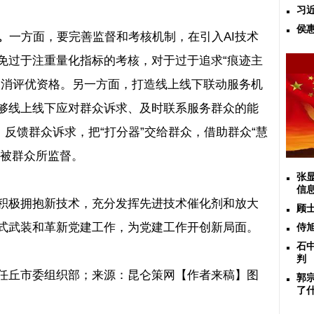
习
侯
。
一方面，要完善监督和考核机制，在引入
AI
技术
免过于注重量化指标的考核，对于过于追求“痕迹主
取消评优资格。另一方面，打造线上线下联动服务机
够线上线下应对群众诉求、及时联系服务群众的能
，反馈群众诉求，把“打分器”交给群众，借助群众“慧
被群众所监督。
张
信
积极拥抱新技术，充分发挥先进技术催化剂和放大
顾
式武装和革新党建工作，为党建工作开创新局面。
侍
石
判
任丘市委组织部；来源：昆仑策网【作者来稿】图
郭
了