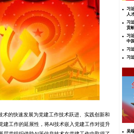
习
人
习
贡
习
中
习
习
技术的快速发展为党建工作技术跃进、实践创新和
党建工作的延展性，将
AI
技术嵌入党建工作对提升
吴
基层党组织借助
AI
等信息技术在党建工作中取得了