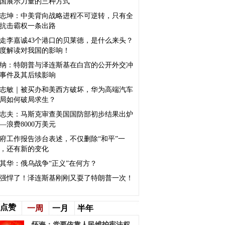
国展示力量的三种方式
志坤：中美背向战略进程不可逆转，只有全
抗击霸权一条出路
走李嘉诚43个港口的贝莱德，是什么来头？
度解读对我国的影响！
纳：特朗普与泽连斯基在白宫的公开外交冲
事件及其后续影响
志敏｜被买办和美西方破坏，华为高端汽车
局如何破局求生？
志夫：马斯克审查美国国防部初步结果出炉
—浪费8000万美元
府工作报告涉台表述，不仅删除“和平”一
，还有新的变化
其华：俄乌战争“正义”在何方？
强悍了！泽连斯基刚刚又耍了特朗普一次！
点赞
一周
一月
半年
怀海：党要依靠人民维护宪法权