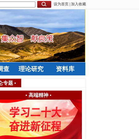
设为首页
|
加入收藏
调查
理论研究
资料库
仑专题
•
•
高端精神
•