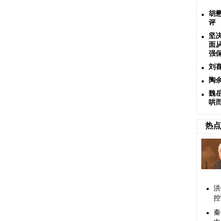
胡
评
坚
面
强
刘
陶
魏岳
哄
热点
洪
控
秦