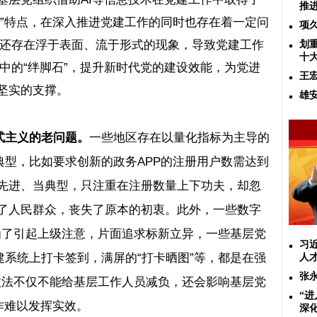
推
剑”特点，在深入推进党建工作的同时也存在着一定问
项
中还存在浮于表面、流于形式的现象，导致党建工作
划
十
程中的“绊脚石”，提升新时代党的建设效能，为党进
王
坚实的支撑。
雄
式主义的老问题。
一些地区存在以量化指标为主导的
典型，比如要求创新的政务
APP
的注册用户数需达到
先进、当典型，只注重在注册数量上下功夫，却忽
了人民群众，丧失了原本的初衷。此外，一些数字
，为了引起上级注意，片面追求标新立异，一些基层党
习
建系统上打卡签到，满屏的“打卡晒图”等，都是在强
人
张
些做法不仅不能给基层工作人员减负，还会影响基层党
“
作难以发挥实效。
深化