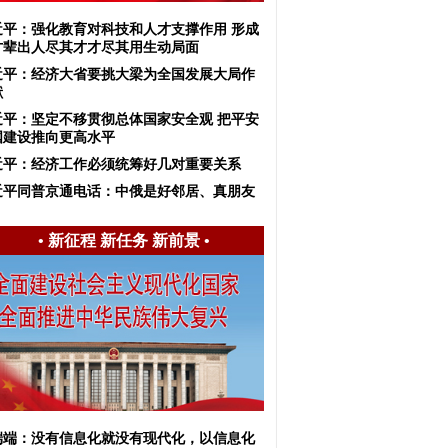
近平：强化教育对科技和人才支撑作用 形成
才辈出人尽其才才尽其用生动局面
近平：​经济大省要挑大梁为全国发展大局作
献
近平：坚定不移贯彻总体国家安全观 把平安
国建设推向更高水平
近平：经济工作必须统筹好几对重要关系
近平同普京通电话：中俄是好邻居、真朋友
•
新征程 新任务 新前景
•
端端：没有信息化就没有现代化，以信息化