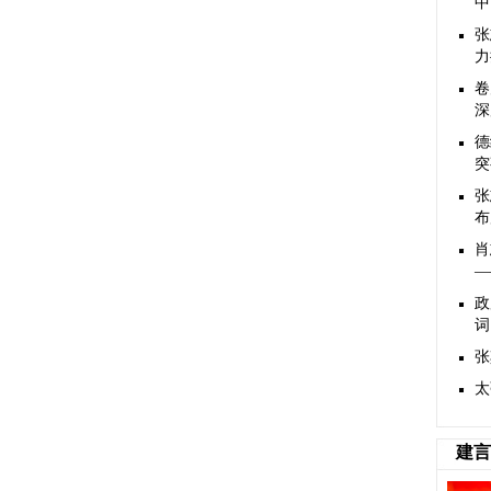
中
张
力
卷
深
德
突
张
布
肖
—
政
词
张
太
建言