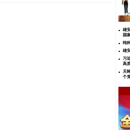
雄
国
纯
雄
习
高
天
个