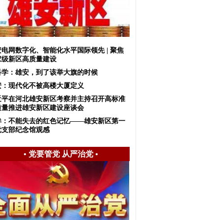
安电网数字化、智能化水平国际领先 | 聚焦
家级新区高质量建设
科学：雄安，到了该举大旗的时候
安：现代化不被高楼大厦定义
近平在河北雄安新区考察并主持召开高标准
质量推进雄安新区建设座谈会
眸：不能失去的红色记忆——雄安新区第一
党支部纪念馆观感
•
党要管党 从严治党
•