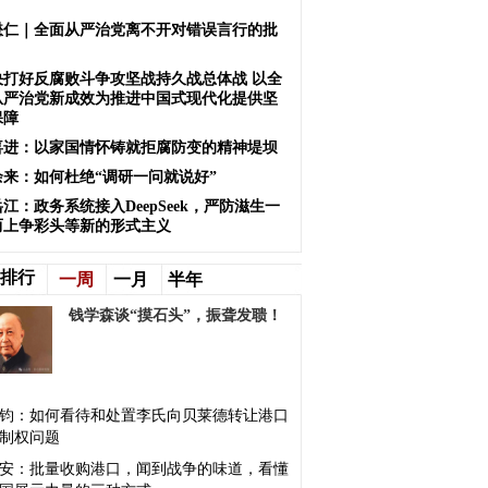
懋仁｜全面从严治党离不开对错误言行的批
决打好反腐败斗争攻坚战持久战总体战 以全
从严治党新成效为推进中国式现代化提供坚
保障
喜进：以家国情怀铸就拒腐防变的精神堤坝
余来：如何杜绝“调研一问就说好”
江：政务系统接入DeepSeek，严防滋生一
而上争彩头等新的形式主义
排行
一周
一月
半年
钱学森谈“摸石头”，振聋发聩！
钧：如何看待和处置李氏向贝莱德转让港口
制权问题
安：批量收购港口，闻到战争的味道，看懂