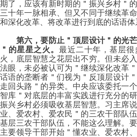
期了，应该有新时期的＂振兴乡村＂
三十年一脉相承、但又不同于继续革
和深化改革、将改革进行到底的话语体
第六，要防止＂顶层设计＂的光
＂的星星之火。
最近二十年，基层很
火，底层智慧之花层出不穷。但未必
法眼，未必被认可为＂继续深化改革
话语的垄断者＂们视为＂反顶层设计
走回头路＂的异类。中央应该委托一
智库＂对底层的丰富实践进行充分的
振兴乡村必须吸收基层智慧。习主席
业、爱农村、爱农民＂的三农干部队
基层三农干部队伍，不能这么理解。
主要领导干部开始＂懂农业、爱农村