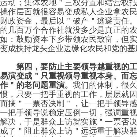
运动；集体农地＂三权分置和结营权
操作层面就很容易变成私人企业拿农
财政资金，最后以＂破产＂逃避责任
的几百万个合作社就没多少是真正的
如：鼓励资本下乡带领农民致富，但
变成扶持龙头企业边缘化农民和党的基
第四，要防止主要领导越重视的
易演变成＂只重视领导重视本身、而
作＂的老问题重演。
我们的体制，很
惯，只要一把手重视的工作，层层就
而搞＂一票否决制＂，让一把手领导
一把手领导说稳定压倒一切，强调重
解决，于是群众上访就实施＂一票否
成了＂阻止群众上访＂远远重于解决