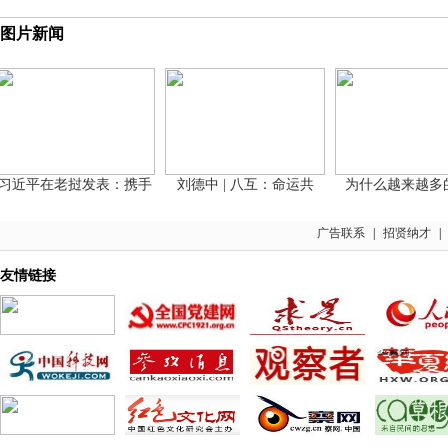
图片新闻
近平在老挝发表：携手
刘德中 | 八互：命运共
为什么越来越多的
广告联系
|
招贤纳才
|
友情链接