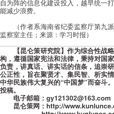
自为阵的信息化建设投入，越早统一
能减少浪费。
（作者系海南省纪委监察厅第九
监察室主任；
来源：学习时报
）
【
昆仑策研究院】作为
综合性战
构
，遵循国家宪法和法律，秉持对国
负责，讲真话、讲实话的信条，
追崇
公正性，旨在
聚贤才、集民智、析实
中华民族伟大复兴的“中国梦”而奋斗
投稿。
电子邮箱：gy121302@163.com
昆仑策网：
http://www.kunlunce
http://www.kunlunce.