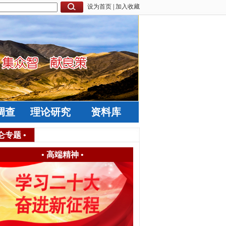
设为首页
|
加入收藏
调查
理论研究
资料库
仑专题
•
•
高端精神
•