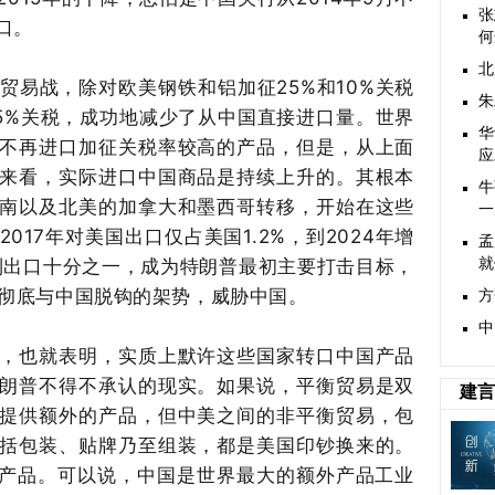
张
口。
何
北
贸易战，除对欧美钢铁和铝加征
25
%和1
0
%关税
朱
5
%关税，成功地减少了从中国直接进口量。世界
华
不再进口加征关税率较高的产品，但是，从上面
应
来看，实际进口中国商品是持续上升的。其根本
牛
南以及北美的加拿大和墨西哥转移，开始在这些
一
2
017
年对美国出口仅占美国
1.
2
%，到2
024
年增
孟
到出口十分之一，成为特朗普最初主要打击目标，
就
彻底与中国脱钩的架势，威胁中国。
方
中
，也就表明，实质上默许这些国家转口中国产品
朗普不得不承认的现实。如果说，平衡贸易是双
建言
提供额外的产品，但中美之间的非平衡贸易，包
括包装、贴牌乃至组装，都是美国印钞换来的。
外产品。可以说，中国是世界最大的额外产品工业