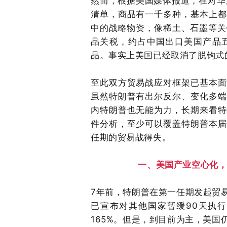
然而，根据美国媒体报道，在对华
清单，商品有一千多种，基本上都
中的战略物资，像稀土、石墨等关
品关税，约占中国出口美国产品
品。事实上美国已经取消了脱钩式
至此双方贸易战应对框架已基本面
虽然特朗普有出尔反尔、变化多端
内特朗普也无能为力，长期来看特
件分析，至少可以覆盖特朗普本届
任期的贸易战得失。
一、
美国产业空心化
7年前，特朗普在第一任期发起贸
已宣布对其他国家暂缓9
0
天执行
1
65
%。但是，到目前为主，美国