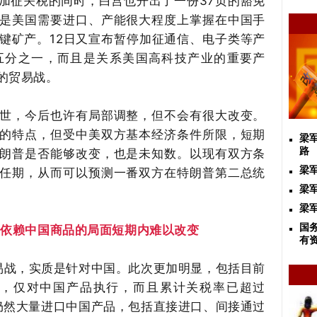
加征关税的同时，白宫也开出了一份
37页的豁免
是美国需要进口、产能很大程度上掌握在中国手
键矿产。
1
2
日又宣布暂停加征通信、电子类等产
五分之一，而且是关系美国高科技产业的重要产
的贸易战。
世，今后也许有局部调整，但不会有很大改变。
的特点，但受中美双方基本经济条件所限，短期
梁
路
朗普是否能够改变，也是未知数。以现有双方条
梁
任期，从而可以预测一番双方在特朗普第二总统
梁军
梁
国
，依赖中国商品的局面短期内难以改变
有
易战，实质是针对中国。此次更加明显，包括目前
，仅对中国产品执行，而且累计关税率已超过
仍然大量进口中国产品，包括直接进口、间接通过