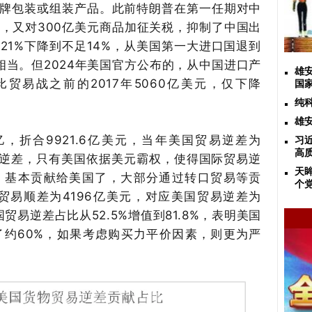
牌包装或组装产品。此前特朗普在第一任期对中
，又对3
00
亿美元商品加征关税，抑制了中国出
从
2
1
%下降到不足1
4
%，从美国第一大进口国退到
相当。但
2
024
年美国官方公布的，从中国进口产
雄
比贸易战之前的
2
017
年
5
060
亿美元，仅下降
国
纯
雄
亿，折合
9
921.6
亿美元，当年美国贸易逆差为
习
高
逆差，只有美国依据美元霸权，使得国际贸易逆
天
，基本贡献给美国了，大部分通过转口贸易等贡
个
贸易顺差为
4
196
亿美元，对应美国贸易逆差为
国贸易逆差占比从
5
2
.
5
%增值到8
1
.
8
%，表明美国
了约6
0
%，如果考虑购买力平价因素，则更为严