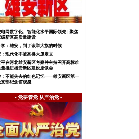
安电网数字化、智能化水平国际领先 | 聚焦
家级新区高质量建设
科学：雄安，到了该举大旗的时候
安：现代化不被高楼大厦定义
近平在河北雄安新区考察并主持召开高标准
质量推进雄安新区建设座谈会
眸：不能失去的红色记忆——雄安新区第一
党支部纪念馆观感
•
党要管党 从严治党
•