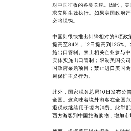
对中国征收的各类关税
。因此，美
求立即生效执行。如果美国政府严
必将脱钩。
中国则很快推出针锋相对的
6项政
提高至
84%
，
1
2日
提高到
1
25
%
。
施出口管制。
禁止相关企业参与中
实体实施出口管制
；
限制美国公司
国政府采购项目；
禁止进口美国禽
易保护主义行为
。
此外，国家税务总局
1
0
日发布公
全国。这意味着境外游客在全国范
退税款继续用于境内消费。此举配
西方游客到中国旅游购物，增加市