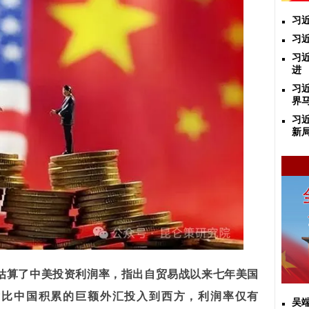
习
习
习
进
习
界
习
新
估算了中美投资利润率，指出自贸易战以来七年美国
对比中国积累的巨额外汇投入到西方，利润率仅有
吴