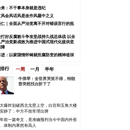
余来：不干事本身就是违纪
文风会风话风是改作风题中之义
懋仁｜全面从严治党离不开对错误言行的批
决打好反腐败斗争攻坚战持久战总体战 以全
从严治党新成效为推进中国式现代化提供坚
保障
喜进：以家国情怀铸就拒腐防变的精神堤坝
排行
一周
一月
半年
牛弹琴：全世界哭笑不得，特朗
普突然找台阶下了
大爆炸划破西北戈壁上空，白宫和五角大楼
安静了：中方不按常理出牌
4年前一篇奇文，竟准确预判当今中国内外形
…体制内果然有高人