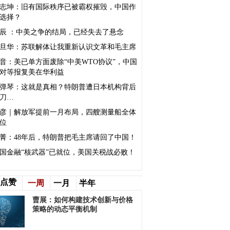
志坤：旧有国际秩序已被霸权摧毁，中国作
选择？
辰 ：中美之争的结局，已经失去了悬念
旦华：苏联解体让我重新认识文革和毛主席
音：美已单方面废除“中美WTO协议”，中国
对等报复美在华利益
弹琴：这就是真相？特朗普遭日本机构背后
刀…
彦｜解放军提前一月布局，四艘测量船全体
位
菁：48年后，特朗普把毛主席请回了中国！
国金融“核武器”已就位，美国关税战必败！
点赞
一周
一月
半年
曹展：如何构建技术创新与价格
策略的动态平衡机制