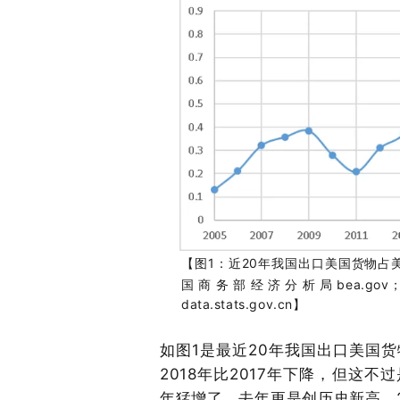
【
图
1：
近2
0
年我国出口美国货物占
国商务部经济分析局
bea
.gov
data.stats.gov.cn】
如图
1是最近2
0
年我国出口美国货
2
018
年比
2
017
年下降，但这不过
年猛增了，去年更是创历史新高。