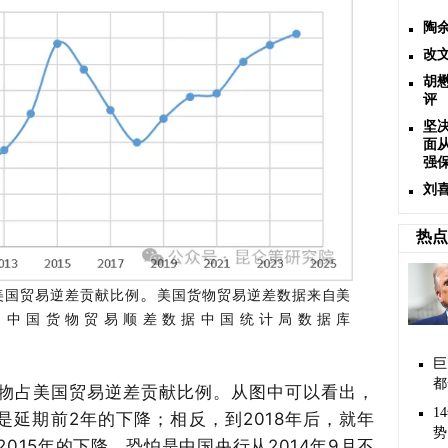
陶
改
胡
评
坚
面
强
刘
热点
。
美国贸易逆差贡献比例
美国货物贸易逆差数据来自美
；
中国货物贸易顺差数据中国统计局数据库
巨
都
物占美国贸易逆差贡献比例。从图中可以看出，
1
是延期前
2年的下降；相反，到2
018
年后，就年
势
2
015
年的下降，恐怕是中国央行从
2
014
年
9月不