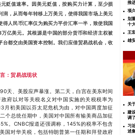
推
于美元贬值速率。因美元贬值，按购买力计算，至少损
项
量利润，从而每年转移上万美元，使得我国市场上美元
划
使得人民币汇率仅为购买力平价汇率一半，致使我国
十
3万亿美元。其根源是中国的部分货币和经济主权被
王
雄
平台都交由美国资本控制。我们应借贸易战机会，收
引言：贸易战现状
9
0
天、美股应声暴涨。第二天，白宫在美东时间
朗普政府以对等关税名义对中国实施的关税税率为
关
初和3月初美国以芬太尼危机为由，对中国两度加征
建
第二个总统任期中，美国对中国所有输美商品加征
调
5%。CNBC报道还强调称，145%的税率不包含
习
美国对华关税，包括特朗普第一任期和拜登政府
述