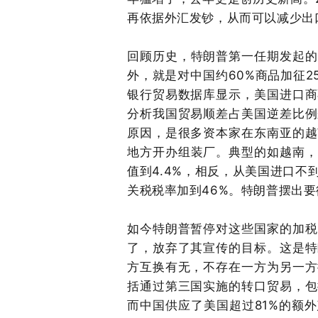
再依据外汇发钞，从而可以减少出
回顾历史，特朗普第一任期发起的
外，就是对中国约6
0
%商品加征2
银行贸易数据库显示，美国进口商
分析我国贸易顺差占美国逆差比例
原因，是很多资本家在东南亚的越
地方开办组装厂。典型的如越南，
值到
4.
4
%，相反，从美国进口不
关税税率加到4
6
%。特朗普摆出要
如今特朗普暂停对这些国家的加税
了，放弃了其宣传的目标。这是特
方互换有无，不存在一方为另一方
括通过第三国实施的转口贸易，包
而中国供应了美国超过
8
1
%的额