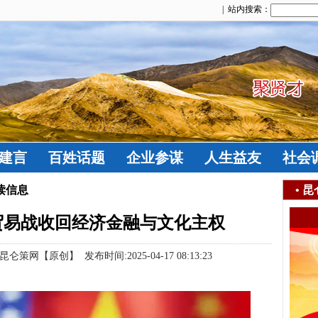
| 站内搜索：
建言
百姓话题
企业参谋
人生益友
社会
读信息
•
昆
贸易战收回经济金融与文化主权
【原创】 发布时间:2025-04-17 08:13:23