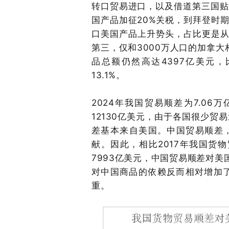
转口贸易进口，以及借道第三国贴
国产品加征2
0
%关税，到拜登时期
口美国产品上升势头，占比更是
第三，仅和3
000
万人口的加拿大
品总额仍然高达
4
397
亿美元，
1
3.1
%。
2
024
年我国贸易顺差为
7
.06
万
1
2130
亿美元，由于各国很少贸易
差基本来自美国。中国贸易顺差
献。因此，相比
2
017
年我国货物
7
993
亿美元，中国贸易顺差对美
对中国商品的依赖反而相对增加
重。