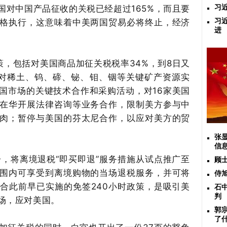
国对中国产品征收的关税已经超过
1
65
%，而且要
习
格执行，这意味着中美两国贸易必将终止，经济
习
进
策，包括对美国商品
加征关税税率
34%
，到
8日又
对稀土、钨、碲、铋、钼、铟等关键矿产资源实
国市场的关键技术合作和采购活动，对
16家美国
在华开展法律咨询等业务合作，限制美方参与中
肉
；
暂停与美国的芬太尼合作，以应对美方的贸
张
信
告，将离境退税
“即买即退”服务措施从试点推广至
顾
围内可享受到离境购物的当场退税服务，并可将
侍
合此前早已实施的免签2
40
小时政策，是吸引美
石
判
场，应对美国。
郭
了