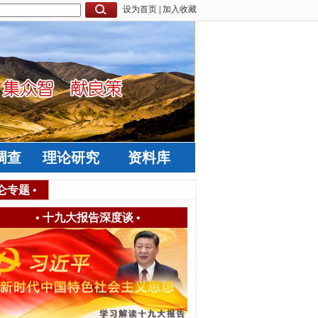
设为首页
|
加入收藏
调查
理论研究
资料库
仑专题
•
•
十九大报告深度谈
•