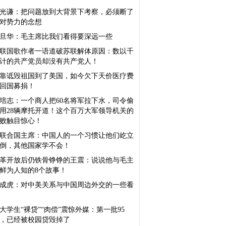
光谦：把问题放到大背景下考察，必须断了
对势力的念想
旦华：毛主席比我们看得要深远一些
联国歌作者一语道破苏联解体原因：数以千
计的共产党员却没有共产党人！
靠诋毁祖国到了美国，如今欠下天价医疗费
回国募捐！
培志：一个商人把60名将军拉下水，司令偷
用28辆摩托开道！这个百万大军领导机关的
败触目惊心！
联合国主席：中国人的一个习惯让他们屹立
倒，其他国家学不会！
革开放后仍铁骨铮铮的王震：说说他与毛主
鲜为人知的8个故事！
成虎：对中美关系与中国周边外交的一些看
大学生“裸贷”“肉偿”震惊外媒：第一批95
，已经被校园贷毁掉了