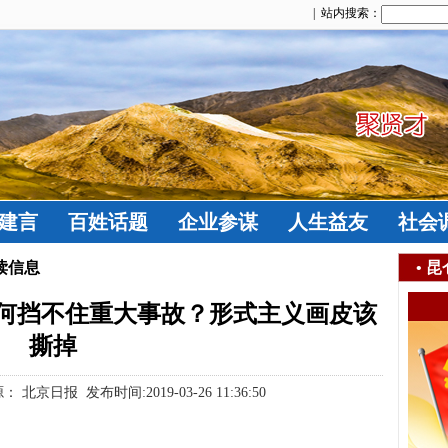
| 站内搜索：
建言
百姓话题
企业参谋
人生益友
社会
读信息
•
昆
为何挡不住重大事故？形式主义画皮该
撕掉
京日报 发布时间:2019-03-26 11:36:50