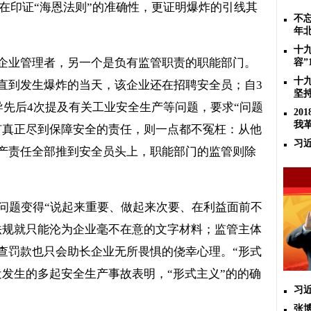
在印证“海恩法则”的准确性，更证明爆炸的引线其
不忘
年
十
是企业管理者，另一个是负有监管职责的职能部门。
容”
十
直到发生爆炸的当天，该企业还在招聘安全员；自
3
坚
导先后
4
次提及有关工业安全生产等问题，要求“问题
2
我
有真正尽到保障安全的责任，则一点都不冤枉：从他
习
产责任全部推到安全员头上，职能部门的监管则除
问题变得“说起来重要、做起来次要、在利益面前不
法规就只能沦为企业毫不在意的文字材料；监管主体
查罚款也只会助长企业无所畏惧的侥幸心理。“形式
近发生的多起安全生产事故表明，“形式主义”的的确
习
张