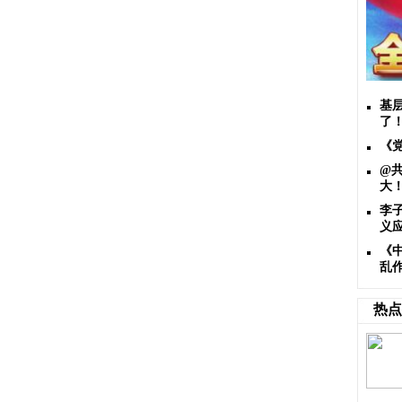
基
了
《
@
大
李
义
《
乱
热点