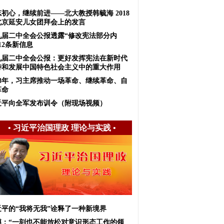
初心，继续前进——北大教授韩毓海 2018
北京延安儿女团拜会上的发言
九届二中全会公报透露“修改宪法部分内
12条新信息
九届二中全会公报：更好发挥宪法在新时代
持和发展中国特色社会主义中的重大作用
018年，习主席推动一场革命、继续革命、自
革命
近平向全军发布训令（附现场视频）
•
习近平治国理政 理论与实践
•
近平的“我将无我”诠释了一种新境界
博：“一刻也不能放松对意识形态工作的领