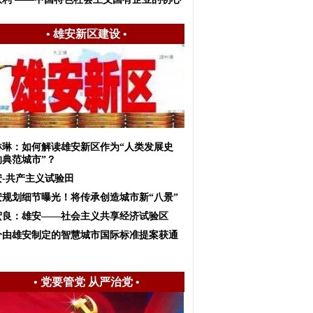
•
雄安新区建设
•
琳琳：如何解读雄安新区作为“人类发展史
的典范城市”？
安-共产主义试验田
安规划细节曝光！将传承创造城市新“八景”
宏良：雄安——社会主义共享经济试验区
个由雄安制定的智慧城市国际标准提案获通
•
党要管党 从严治党
•