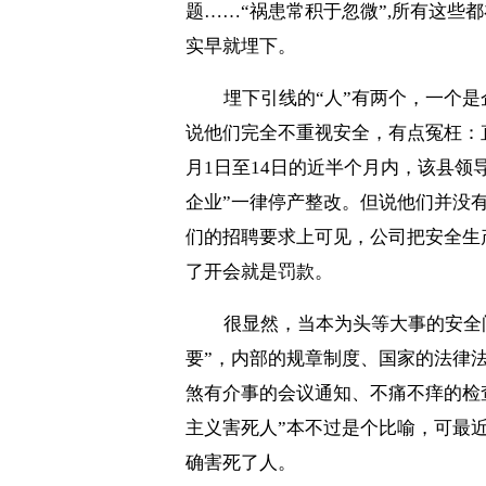
题……“祸患常积于忽微”
,
所有这些都
实早就埋下。
埋下引线的“人”有两个，一个
说他们完全不重视安全，有点冤枉：
月
1
日至
14
日的近半个月内，该县领
企业”一律停产整改。但说他们并没
们的招聘要求上可见，公司把安全生
了开会就是罚款。
很显然，当本为头等大事的安全
要”，内部的规章制度、国家的法律
煞有介事的会议通知、不痛不痒的检
主义害死人”本不过是个比喻，可最
确害死了人。