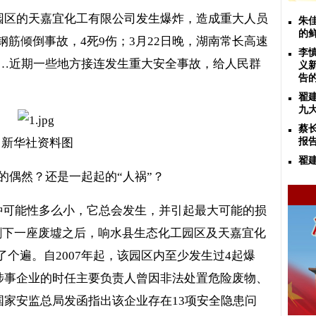
园区的天嘉宜化工有限公司发生爆炸，造成重大人员
朱
的
钢筋倾倒事故，
4
死
9
伤；
3
月
22
日晚，湖南常长高速
李
…近期一些地方接连发生重大安全事故，给人民群
义
告
翟
九
蔡
新华社资料图
报
翟
的偶然？还是一起起的“人祸”？
种可能性多么小，它总会发生，并引起最大可能的损
剩下一座废墟之后，响水县生态化工园区及天嘉宜化
了个遍。自
2007
年起，该园区内至少发生过
4
起爆
涉事企业的时任主要负责人曾因非法处置危险废物、
国家安监总局发函指出该企业存在
13
项安全隐患问