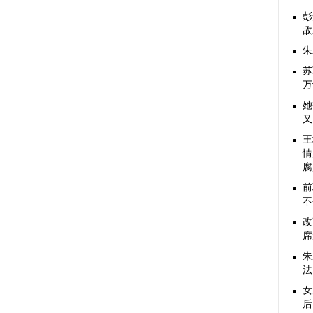
彭
敌
朱
苏
万
她
又
王
情
腐
前
不
改
席
朱
法
女
后