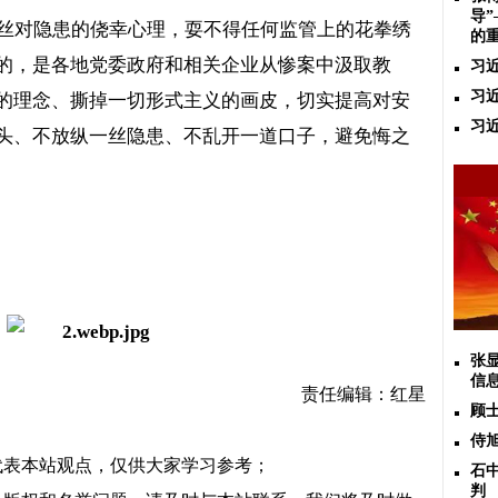
导
丝对隐患的侥幸心理，耍不得任何监管上的花拳绣
的
的，是各地党委政府和相关企业从惨案中汲取教
习
习
的理念、撕掉一切形式主义的画皮，切实提高对安
习
头、不放纵一丝隐患、不乱开一道口子，避免悔之
张
信
责任编辑：红星
顾
侍
代表本站观点，仅供大家学习参考；
石
判