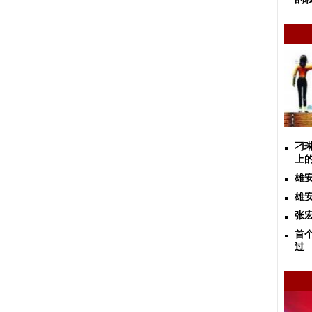
刁
上
雄
雄
张
首
过