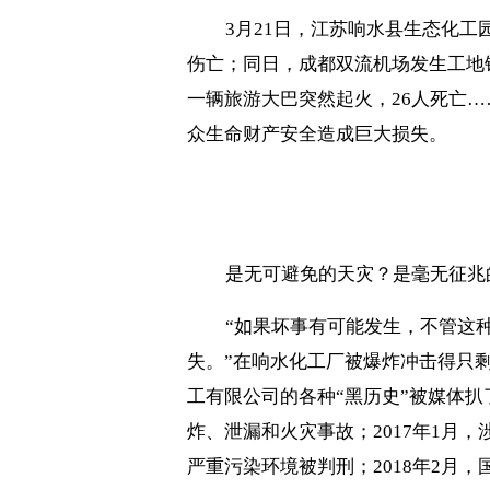
3
月
21
日，江苏响水县生态化工
伤亡；同日，成都双流机场发生工地
一辆旅游大巴突然起火，
26
人死亡…
众生命财产安全造成巨大损失。
是无可避免的天灾？是毫无征兆
“如果坏事有可能发生，不管这
失。”在响水化工厂被爆炸冲击得只
工有限公司的各种“黑历史”被媒体扒
炸、泄漏和火灾事故；
2017
年
1
月，
严重污染环境被判刑；
2018
年
2
月，