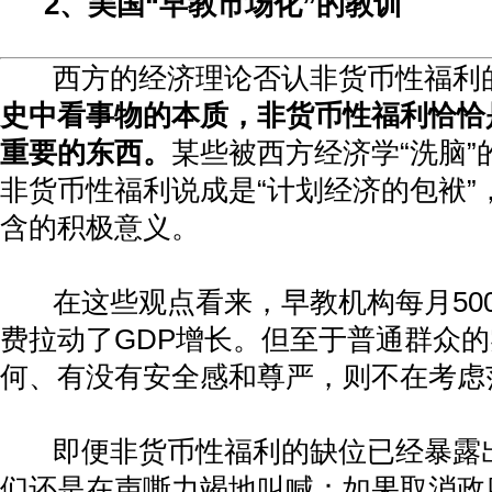
2
、美国
“
早教市场化
”
的教训
西方的经济理论否认非货币性福利
史中看事物的本质，非货币性福利恰恰
重要的东西。
某些被西方经济学
“
洗脑
”
非货币性福利说成是
“
计划经济的包袱
”
含的积极意义。
在这些观点看来，早教机构每月
50
费拉动了
GDP
增长。但至于普通群众的
何、有没有安全感和尊严，则不在考虑
即便非货币性福利的缺位已经暴露
们还是在声嘶力竭地叫喊：如果取消政