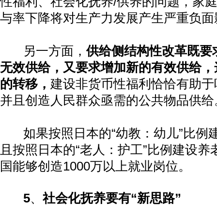
性福利、社会化抚养
/
供养的问题，家
与率下降将对生产力发展产生严重负面
另一方面，
供给侧结构性改革既要
无效供给，又要求增加新的有效供给，
的转移，
建设非货币性福利恰恰有助于
并且创造人民群众亟需的公共物品供给
如果按照日本的
“
幼教：幼儿
”
比例
且按照日本的
“
老人：护工
”
比例建设养
国能够创造
1000
万以上就业岗位。
5
、
社会化抚养要有
“
新思路
”