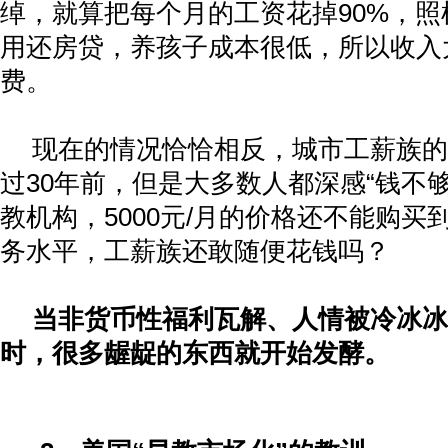
绰，就算把每个月的工资花掉
90%
，照
用还房贷，养孩子成本很低，所以收入
费。
现在的情况恰恰相反，城市工薪族的
过
30
年前，但是大多数人都深感
“
钱不
教机构，
5000
元
/
月的价格还不能购买
务水平，工薪族还敢随便花钱吗？
当非货币性福利瓦解、人情被冷冰冰
时，很多龌龊的东西就开始发酵。