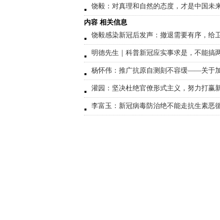
饶毅：对真理和自然的态度，才是中国未
内容 相关信息
饶毅感染新冠后发声：撤退需要有序，给
明德先生｜科普新冠应实事求是，不能搞
杨怀伟：推广抗原自测刻不容缓——关于
灌园：坚决杜绝官僚形式主义，努力打赢
李富玉：新冠病毒防治绝不能走抗生素恶