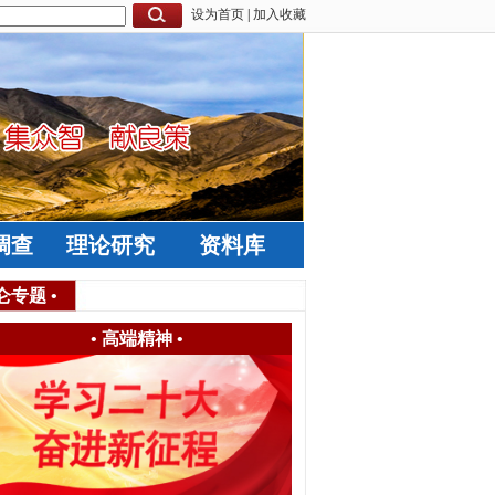
设为首页
|
加入收藏
调查
理论研究
资料库
仑专题
•
•
高端精神
•