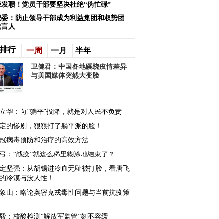
聋发聩！党员干部要坚决杜绝“伪忙碌”
纪委：防止领导干部成为利益集团和权势团
代言人
排行
一周
一月
半年
卫健君：中国各地蹊跷疫情差异
与美国媒体突然大变脸
立华：向“躺平”投降，就是对人民不负责
定的惨剧，狠狠打了躺平派的脸！
冠病毒预防和治疗的高效方法
弓：“战疫”就这么稀里糊涂地结束了？
定坚强：从胡锡进冷血无耻被打脸，看唐飞
的冷漠与没人性！
象山：略论奥密克戎毒性问题与当前抗疫策
毅：核酸检测“解放军监管”刻不容缓