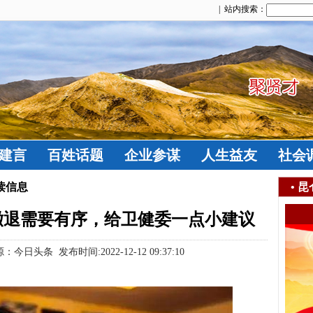
| 站内搜索：
建言
百姓话题
企业参谋
人生益友
社会
读信息
•
昆
撤退需要有序，给卫健委一点小建议
头条 发布时间:2022-12-12 09:37:10