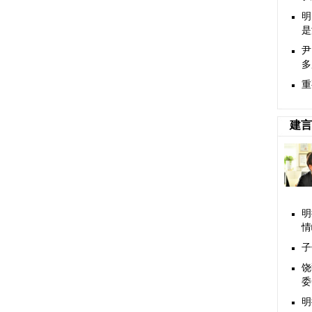
明
是
尹
多
重
建言
明
情
子
饶
委
明