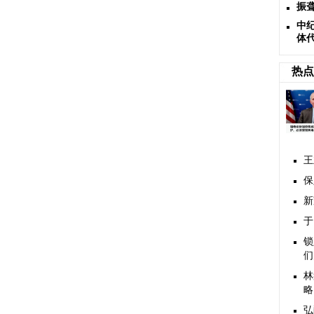
振
中
体
热点
王
保
新
于
锁
们
林
略
弘