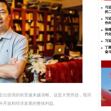
习
的
习
作
张
代化
习
丁
奋
走出疫情的前景越来越清晰。这是大势所趋，既符
外开放和经济发展的整体利益。