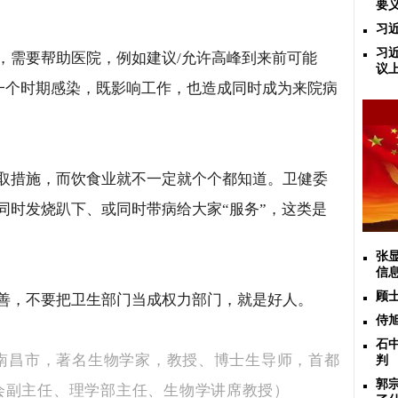
要
习
习
，需要帮助医院，例如建议
/
允许高峰到来前可能
议
一个时期感染，既影响工作，也造成同时成为来院病
取措施，而饮食业就不一定就个个都知道。卫健委
同时发烧趴下、或同时带病给大家“服务”，这类是
张
信
顾
善，不要把卫生部门当成权力部门，就是好人。
侍
石
南昌市，著名生物学家，教授、博士生导师，首都
判
郭
会副主任、理学部主任、生物学讲席教授）