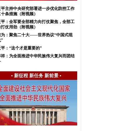
近平主持中央研究部署进一步优化防控工作
二十条措施（附视频）
近平：全军要全部精力向打仗聚焦，全部工
向打仗用劲（附视频）
维为：聚焦二十大——世界热议“中国式现
”
近平：“这个才是重要的”
薛祥：为全面推进中华民族伟大复兴而团结
斗
•
新征程 新任务 新前景
•