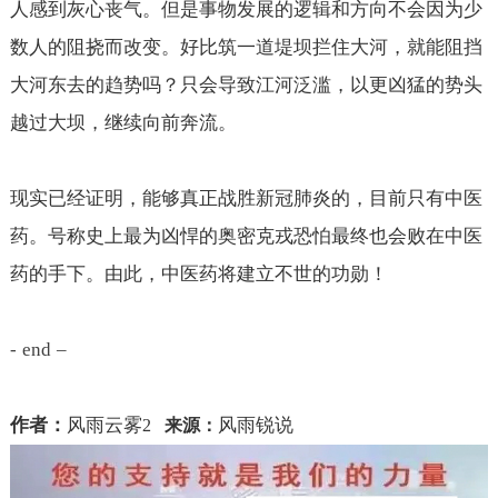
人感到灰心丧气。但是事物发展的逻辑和方向不会因为少
数人的阻挠而改变。好比筑一道堤坝拦住大河，就能阻挡
大河东去的趋势吗？只会导致江河泛滥，以更凶猛的势头
越过大坝，继续向前奔流。
现实已经证明，能够真正战胜新冠肺炎的，目前只有中医
药。号称史上最为凶悍的奥密克戎恐怕最终也会败在中医
药的手下。由此，中医药将建立不世的功勋！
- end –
作者：
风雨云雾
风雨锐说
2
来源：