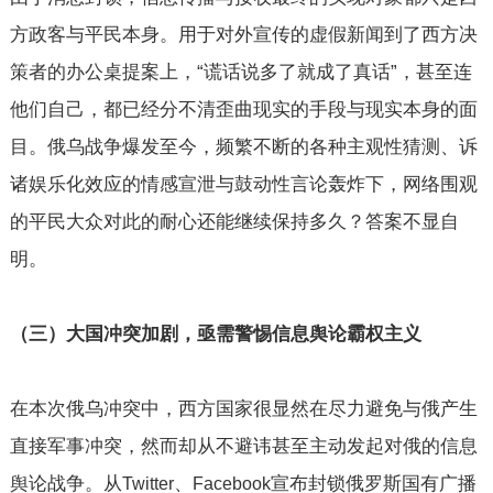
方政客与平民本身。用于对外宣传的虚假新闻到了西方决
策者的办公桌提案上，“谎话说多了就成了真话”，甚至连
他们自己，都已经分不清歪曲现实的手段与现实本身的面
目。俄乌战争爆发至今，频繁不断的各种主观性猜测、诉
诸娱乐化效应的情感宣泄与鼓动性言论轰炸下，网络围观
的平民大众对此的耐心还能继续保持多久？答案不显自
明。
（三）大国冲突加剧，亟需警惕信息舆论霸权主义
在本次俄乌冲突中，西方国家很显然在尽力避免与俄产生
直接军事冲突，然而却从不避讳甚至主动发起对俄的信息
舆论战争。从
、
宣布封锁俄罗斯国有广播
Twitter
Facebook