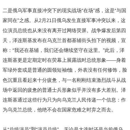
二是俄乌军事直接冲突下的现实战场“在场”感，这是“与国
家同在”之感。从
月
日俄乌发生直接军事冲突以来，这
2
21
位演员总统也从来没有离开过网络荧屏。战争爆发后第四
天，泽连斯基发布在乌克兰首都基辅街头拍下的视频，宣
称：“我还在基辅，我们还会继续坚守在这里。”此后，泽
连斯基更是定期定时在荧幕上展露战时总统形象——身着
军绿外套或是普通的圆领短袖
恤，外表没有任何修饰，脸
t
色沉重且看起来十分疲惫，与一名刚刚结束激烈战斗从战
场中返回的疲惫的普通士兵形象似乎并没有多大差别。泽
连斯基通过这些行为只为向乌克兰人民传递一个信息：作
为乌克兰总统，他绝不会在国家危难之时弃之而去。
从“总统演员”
到
“演员总统”，无论是大选时还是当前俄乌