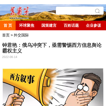
首 页
环球聚焦
国策建言
百姓话题
企业参谋
首页
>
外交国际
钟君艳：俄乌冲突下，亟需警惕西方信息舆论
霸权主义
2022-06-14