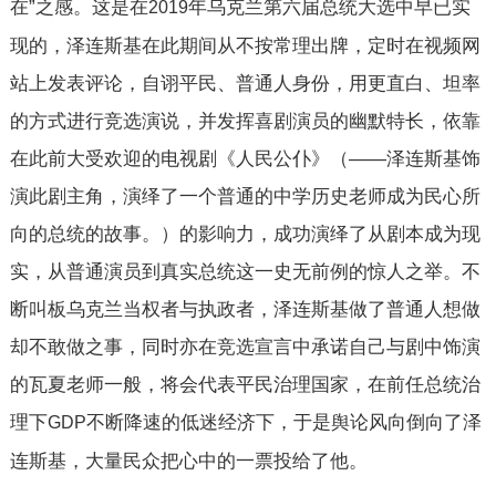
在”之感。这是在
年乌克兰第六届总统大选中早已实
2019
现的，泽连斯基在此期间从不按常理出牌，定时在视频网
站上发表评论，自诩平民、普通人身份，用更直白、坦率
的方式进行竞选演说，并发挥喜剧演员的幽默特长，依靠
在此前大受欢迎的电视剧《人民公仆》（——泽连斯基饰
演此剧主角，演绎了一个普通的中学历史老师成为民心所
向的总统的故事。）的影响力，成功演绎了从剧本成为现
实，从普通演员到真实总统这一史无前例的惊人之举。不
断叫板乌克兰当权者与执政者，泽连斯基做了普通人想做
却不敢做之事，同时亦在竞选宣言中承诺自己与剧中饰演
的瓦夏老师一般，将会代表平民治理国家，在前任总统治
理下
不断降速的低迷经济下，于是舆论风向倒向了泽
GDP
连斯基，大量民众把心中的一票投给了他。