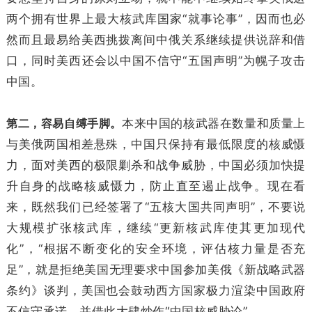
两个拥有世界上最大核武库国家“就事论事”，因而也必
然而且最易给美西挑拨离间中俄关系继续提供说辞和借
口，同时美西还会以中国不信守“五国声明”为幌子攻击
中国。
第二，容易自缚手脚。
本来中国的核武器在数量和质量上
与美俄两国相差悬殊，中国只保持有最低限度的核威慑
力，面对美西的极限剿杀和战争威胁，中国必须加快提
升自身的战略核威慑力，防止直至遏止战争。现在看
来，既然我们已经签署了“五核大国共同声明”，不要说
大规模扩张核武库，继续“更新核武库使其更加现代
化”，“根据不断变化的安全环境，评估核力量是否充
足”，就是拒绝美国无理要求中国参加美俄《新战略武器
条约》谈判，美国也会鼓动西方国家极力渲染中国政府
不信守承诺，并借此大肆炒作“中国核威胁论”。