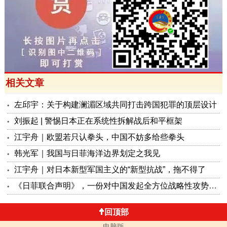
相关文章
左邱宇：关于构建澜湄区域共同打击跨国犯罪的顶层设计
刘振起 | 警惕日本正在系统性拆解战后和平框架
江宇舟｜欧盟若只认拳头，中国不妨多给些拳头
韩光军｜我国与日菲海洋边界划定之我见
江宇舟｜对日本新型军国主义的“新型抗战”，拖不得了
《日菲联合声明》，一份对中国发起全方位战略性攻势的公开宣战书！
回顶部
电脑版