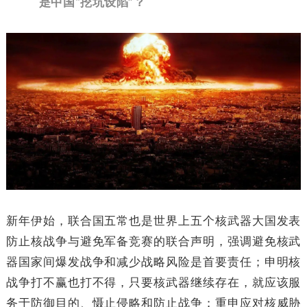
是中国“挖坑设陷”？
新年伊始，联合国五常也是世界上五个核武器大国发表
防止核战争与避免军备竞赛的联合声明，强调避免核武
器国家间爆发战争和减少战略风险是首要责任；申明核
战争打不赢也打不得，只要核武器继续存在，就应该服
务于防御目的、慑止侵略和防止战争；重申应对核威胁