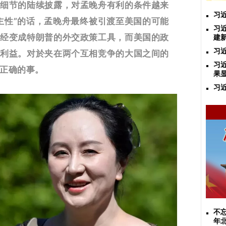
关细节的陆续披露，对孟晚舟有利的条件越来
习
主性”的话，孟晚舟最终被引渡至美国的可能
习
已经变成特朗普的外交政策工具，而美国的政
建
习
的利益。对於夹在两个互相竞争的大国之间的
习近
正确的事。
果
习
不忘
年