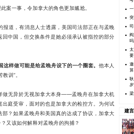
考
理此案一事，令加拿大的角色更加尴尬。
一
突
司
3日的报道，有消息人士透露，美国司法部正在与孟晚
阎
返回中国，但交换条件是她必须承认被指控的部分
吗
太
要
邀
国这样做可能是给孟晚舟设下的一个圈套。
他本人
算
苦教训”。
耿
岁
样做无异於无视加拿大本身——孟晚舟在加拿大机
梁
庭出庭受审，面对的也是加拿大的检控方。为何试
建言
法部？如果孟晚舟和美国真的达成了协议，加拿大
舟？又该如何解释对孟晚舟的拘捕？