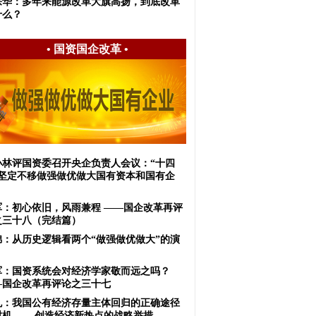
宗华：多年来能源改革大旗高扬，到底改革
什么？
•
国资国企改革
•
小林评国资委召开央企负责人会议：“十四
”坚定不移做强做优做大国有资本和国有企
军：初心依旧，风雨兼程 ——国企改革再评
之三十八（完结篇）
锦：从历史逻辑看两个“做强做优做大”的演
军：国资系统会对经济学家敬而远之吗？
—国企改革再评论之三十七
虬：我国公有经济存量主体回归的正确途径
时机 ——创造经济新热点的战略举措