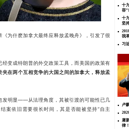
十
容”
十
坚
2
章《为什麽加拿大最终应释放孟晚舟》，引发了很
我
习
已经变成特朗普的外交政策工具，而美国的政策有
於夹在两个互相竞争的大国之间的加拿大，释放孟
愈发明显——从法理角度，其被引渡的可能性已几
卢
结案依旧需要很长时间，其是否能被坚持“自主
20
屠
律