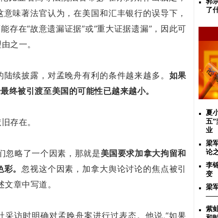
郭
了
这意味著法官认为，在美国和汇丰银行的误导下，
能存在“故意遗漏证据”或“重大证据遗漏”，因此可
理由之一。
的陆续披露，对孟晚舟有利的条件越来越多。
如果
舟最终被引渡至美国的可能性已越来越小。
夏
依旧存在。
五
业
梁
们忽略了一个因素，那就是
美国要求加拿大拘留和
论
李
色彩。
忽视这个因素，加拿大舆论讨论的焦点被引
变
述文章中写道。
梁
—
紫
社采访时明确对孟晚舟案进行过表态。他说,“如果
和