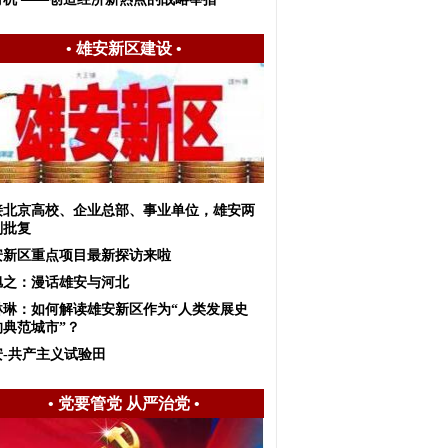
•
雄安新区建设
•
接北京高校、企业总部、事业单位，雄安两
划批复
安新区重点项目最新探访来啦
旭之：漫话雄安与河北
琳琳：如何解读雄安新区作为“人类发展史
的典范城市”？
安-共产主义试验田
•
党要管党 从严治党
•