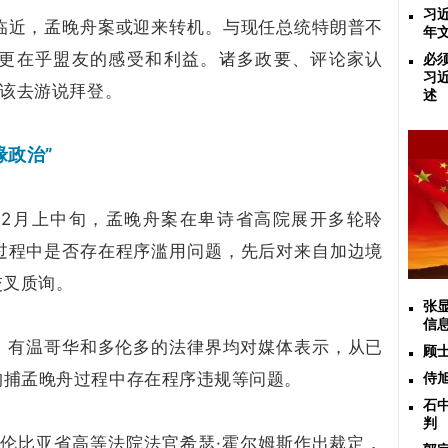
习
临近，孟晚舟案或迎来转机。与现任总统特朗普不
年
更在乎盟友的感受和利益。诸多政要、评论家认
必
习
应该去游说拜登。
述
缘政治”
旬及12月上中旬，孟晚舟案在卑诗省高院展开多轮聆
过程中是否存在程序滥用问题，先后对来自加边境
交叉质询。
张
信
后，有温哥华和多伦多的法律界均对媒体表示，从已
顾
拘捕孟晚舟过程中存在程序违规等问题。
侍
石
判
哥伦比亚省高等法院法官希瑟·霍尔姆斯作出裁定，