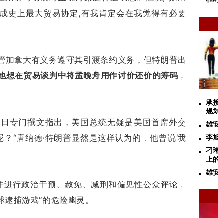
达成史上最大贸易协定,有我肯定会在我觉得有必要
尽管加拿大有义务遵守其引渡条约义务，但特朗普出
说他想在贸易谈判中将孟晚舟用作讨价还价的筹码，
承
规
近日专门撰文指出，美国总统无疑是美国首席外交
雄
？“唐纳德·特朗普显然是这样认为的，他曾说‘我
李
刁
上
雄
件进行政治干预、赦免、减刑和偏见性公众评论，
球逮捕游戏”的危险幽灵。