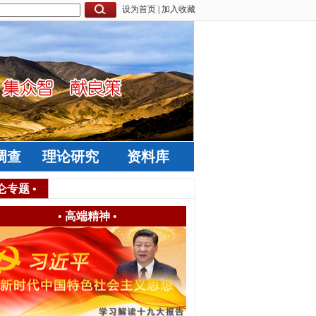
设为首页
|
加入收藏
调查
理论研究
资料库
仑专题
•
•
高端精神
•