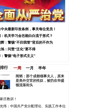
共中央最新印发条例，事关每位党员！
阔：机关学习会岂能白白流于形式？
朝辉：警惕“不归我管”背后的不作为
佳旭：问责“泛化”要不得
亭：警惕“电子形式主义”
排行
一周
一月
半年
闻韬：那个成都领事夫人，原来
是美外交官的性奴，被扔在华盛
顿流落街头
家庄教训！
光伟：中国共产党分配理论、实践工作本位