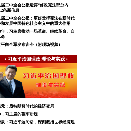
九届二中全会公报透露“修改宪法部分内
12条新信息
九届二中全会公报：更好发挥宪法在新时代
持和发展中国特色社会主义中的重大作用
018年，习主席推动一场革命、继续革命、自
革命
近平向全军发布训令（附现场视频）
•
习近平治国理政 理论与实践
•
麒元：后特朗普时代的经济变局
20，习主席的强军步履
新泉：习近平这句话，深刻概括世界经济规
！