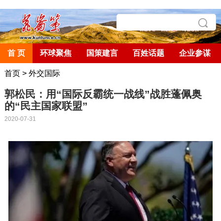
首 页
环球聚焦
国策建言
百姓话题
企业参谋
首页
>
外交国际
郭松民：用“国际反霸统一战线”战胜蓬佩奥
的“民主国家联盟”
2020-07-31