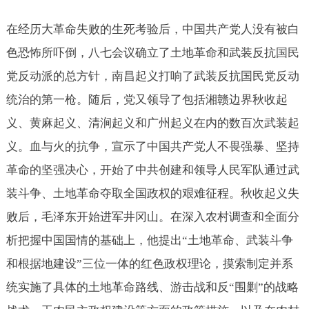
在经历大革命失败的生死考验后，中国共产党人没有被白
色恐怖所吓倒，八七会议确立了土地革命和武装反抗国民
党反动派的总方针，南昌起义打响了武装反抗国民党反动
统治的第一枪。随后，党又领导了包括湘赣边界秋收起
义、黄麻起义、清涧起义和广州起义在内的数百次武装起
义。血与火的抗争，宣示了中国共产党人不畏强暴、坚持
革命的坚强决心，开始了中共创建和领导人民军队通过武
装斗争、土地革命夺取全国政权的艰难征程。秋收起义失
败后，毛泽东开始进军井冈山。在深入农村调查和全面分
析把握中国国情的基础上，他提出“土地革命、武装斗争
和根据地建设”三位一体的红色政权理论，摸索制定并系
统实施了具体的土地革命路线、游击战和反“围剿”的战略