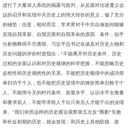
进行了大量深入系统的揭露与批判，从反面对论述遵义会
议的召开和实现中共历史上的伟大转折的意义，做了充分
的铺垫；但是，相对而言，学术界对于中共自身如何能够
实现自我革新、自我完善和自我革命的原因、条件，似乎
分析阐释得不尽透彻。习近平总书记在谈及对历史人物和
历史问题的评价时曾指出：“不能离开对历史条件、历史
过程的全面认识和对历史规律的科学把握，不能忽略历史
必然性和历史偶然性的关系。不能把历史顺境中的成功简
单归功于个人，也不能把历史逆境中的挫折简单归咎于个
人。不能用今天的时代条件、发展水平、认识水平去衡量
和要求前人，不能苛求前人干出只有后人才能干出的业绩
来。”我们依照这样的历史观去观察第五次反“围剿”失败
和长征初期的历史，就会发现：和历史上其他阶级、政