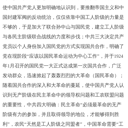
使中国共产党人更加明确地认识到，要推翻帝国主义和中
国封建军阀的反动统治，仅仅依靠中国工人阶级的力量是
不够的，于是加大了联合孙中山与国民党，建立工人阶级
与各民主阶级联合战线的力度和步伐；中共三大决定共产
党员以个人身份加入国民党的方式实现国共合作，明确了
党在现阶段“应该以国民革命运动为中心工作”，并于
1924
年
月召开的国民党一大正式达成第一次国共合作，广泛
1
发动群众，迅速掀起了轰轰烈烈的大革命（国民革命）；
随着国共合作的深入和大革命的蔓延，使中国共产党人认
识到无产阶级在民主革命中的领导权问题和工农联盟问题
的重要性，中共四大明确：民主革命“必须最革命的无产
阶级有力的参加，并且取得领导的地位，才能够得到胜
利”，农民“天然是工人阶级之同盟者”，中国革命需要“工