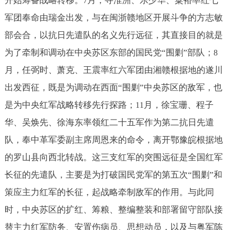
开始筹备战略转移。
月，寻淮洲、乐少华、粟裕率红七
7
军团奉命由瑞金出发，与在闽浙赣地区开展斗争的方志敏
部会合，以抗日先遣队的名义先行远征，其直接目的就是
为了牵制和调动在中央苏区东部的国民党“围剿”部队；
8
月，任弼时、萧克、王震率红六军团由湘赣根据地的遂川
出发西征，既是为调动在西面“围剿”中央苏区的敌军，也
是为中央红军战略转移先行探路；
月，徐宝珊、程子
11
华、吴焕先、徐海东率领红二十五军作为第二抗日先遣
队，奉中革军委副主席周恩来的命令，离开鄂豫皖根据地
的罗山县向西北转战。这三支红军的突围远征是全国红军
长征的先遣队，主要是为打破国民党军的第五次“围剿”和
策应主力红军的长征，起战略牵制敌军的作用。与此同
时，中央苏区的扩红、筹粮、整编整装和部署留守部队接
替主力红军防务、安置伤病员、思想动员，以及与粤军陈