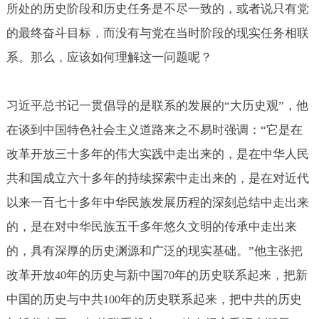
所处的历史阶段和历史任务是不尽一致的，或者说只有党
的最终奋斗目标，而没有与党在当时阶段的现实任务相联
系。那么，应该如何理解这一问题呢？
习近平总书记一贯倡导的是联系的发展的“大历史观”，他
在谈到中国特色社会主义道路来之不易时强调：“它是在
改革开放三十多年的伟大实践中走出来的，是在中华人民
共和国成立六十多年的持续探索中走出来的，是在对近代
以来一百七十多年中华民族发展历程的深刻总结中走出来
的，是在对中华民族五千多年悠久文明的传承中走出来
的，具有深厚的历史渊源和广泛的现实基础。”他主张把
改革开放
年的历史与新中国
年的历史联系起来，把新
40
70
中国的历史与中共
年的历史联系起来，把中共的历史
100