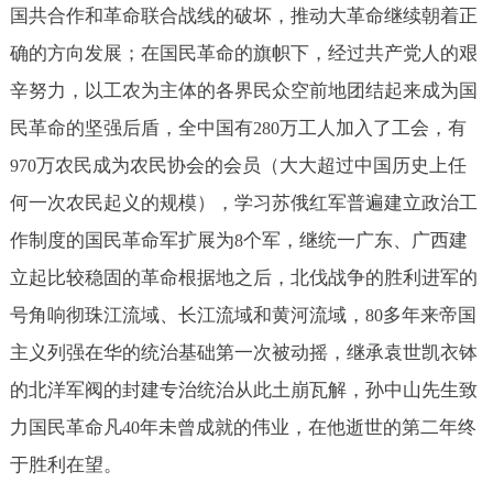
国共合作和革命联合战线的破坏，推动大革命继续朝着正
确的方向发展；在国民革命的旗帜下，经过共产党人的艰
辛努力，以工农为主体的各界民众空前地团结起来成为国
民革命的坚强后盾，全中国有
万工人加入了工会，有
280
万农民成为农民协会的会员（大大超过中国历史上任
970
何一次农民起义的规模），学习苏俄红军普遍建立政治工
作制度的国民革命军扩展为
个军，继统一广东、广西建
8
立起比较稳固的革命根据地之后，北伐战争的胜利进军的
号角响彻珠江流域、长江流域和黄河流域，
多年来帝国
80
主义列强在华的统治基础第一次被动摇，继承袁世凯衣钵
的北洋军阀的封建专治统治从此土崩瓦解，孙中山先生致
力国民革命凡
年未曾成就的伟业，在他逝世的第二年终
40
于胜利在望。