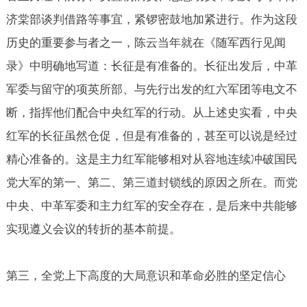
济棠部谈判借路等事宜，紧锣密鼓地加紧进行。作为这段
历史的重要参与者之一，陈云当年就在《随军西行见闻
录》中明确地写道：长征是有准备的。长征出发后，中革
军委与留守的项英所部、与先行出发的红六军团等电文不
断，指挥他们配合中央红军的行动。从上述史实看，中央
红军的长征虽然仓促，但是有准备的，甚至可以说是经过
精心准备的。这是主力红军能够相对从容地连续冲破国民
党大军的第一、第二、第三道封锁线的原因之所在。而党
中央、中革军委和主力红军的安全存在，是后来中共能够
实现遵义会议的转折的基本前提。
第三，全党上下高度的大局意识和革命必胜的坚定信心