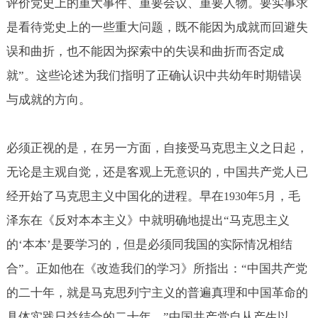
评价党史上的重大事件、重要会议、重要人物。要实事求
是看待党史上的一些重大问题，既不能因为成就而回避失
误和曲折，也不能因为探索中的失误和曲折而否定成
就”。这些论述为我们指明了正确认识中共幼年时期错误
与成就的方向。
必须正视的是，在另一方面，自接受马克思主义之日起，
无论是主观自觉，还是客观上无意识的，中国共产党人已
经开始了马克思主义中国化的进程。早在
年
月，毛
1930
5
泽东在《反对本本主义》中就明确地提出“马克思主义
的‘本本’是要学习的，但是必须同我国的实际情况相结
合”。正如他在《改造我们的学习》所指出：“中国共产党
的二十年，就是马克思列宁主义的普遍真理和中国革命的
具体实践日益结合的二十年。”中国共产党自从产生以