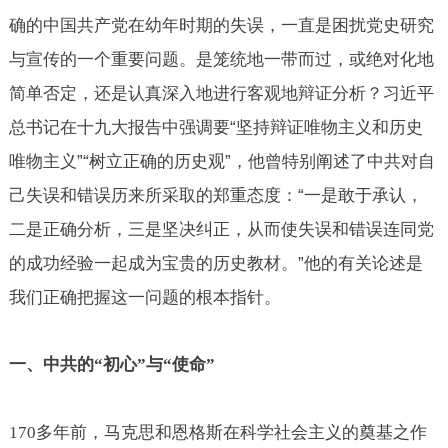
确的中国共产党在幼年时期的失误，一直是困扰党史研究
与宣传的一个重要问题。是笼统地一带而过，或绝对化地
简单否定，还是认真深入地进行客观地辩证分析？习近平
总书记在十九大报告中强调要“坚持辩证唯物主义和历史
唯物主义”“树立正确的历史观”，他曾特别阐述了中共对自
己失误和错误历来所采取的郑重态度：“一是敢于承认，
二是正确分析，三是坚决纠正，从而使失误和错误连同党
的成功经验一起成为宝贵的历史教材。”他的有关论述是
我们正确把握这一问题的根本指针。
一、中共的“初心”与“使命”
170
多年前，马克思和恩格斯在科学社会主义的奠基之作