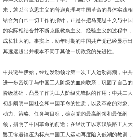
来，就以马克思主义的普遍真理与中国革命的具体实践相
结合为自己一切工作的指针，正是在把马克思主义与中国
的实际相结合并不断克服教条主义、经验主义的过程中，
成长壮大的。事实上，幼年时期的中国共产党已经显示出
其远远超出并根本不同于其他一切政党的先进性。
中共诞生伊始，经过发动领导第一次工人运动高潮，中共
进一步密切了与中国工人阶级的血肉联系，巩固了自己的
阶级基础，凸显了作为工人阶级先锋队的作用；中共二大
初步阐明中国社会和中国革命的性质，以及革命的对象、
动力、策略、任务与目标，确定党的最高纲领和最低纲
领，指明了中国革命的前途；在经历了以京汉铁路工人大
罢工惨遭镇压为标志中国工人运动再度陷入低潮的教训，