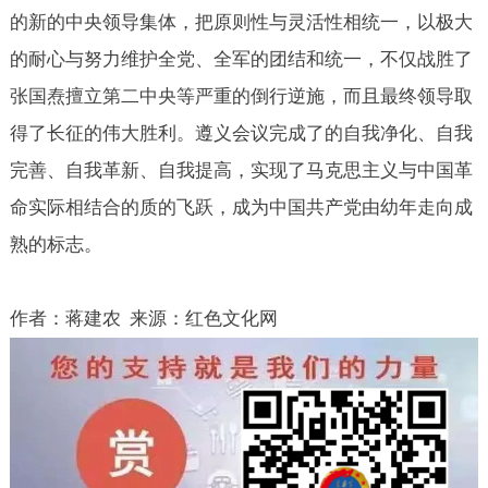
的新的中央领导集体，把原则性与灵活性相统一，以极大
的耐心与努力维护全党、全军的团结和统一，不仅战胜了
张国焘擅立第二中央等严重的倒行逆施，而且最终领导取
得了长征的伟大胜利。遵义会议完成了的自我净化、自我
完善、自我革新、自我提高，实现了马克思主义与中国革
命实际相结合的质的飞跃，成为中国共产党由幼年走向成
熟的标志。
作者：蒋建农
来源：红色文化网