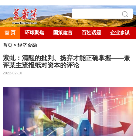
首 页
环球聚焦
国策建言
百姓话题
企业参谋
首页
>
经济金融
紫虬：清醒的批判、扬弃才能正确掌握——兼
评某主流报纸对资本的评论
2022-02-10