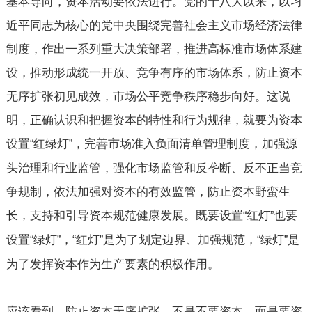
基本导向，资本活动要依法进行。党的十八大以来，以习
近平同志为核心的党中央围绕完善社会主义市场经济法律
制度，作出一系列重大决策部署，推进高标准市场体系建
设，推动形成统一开放、竞争有序的市场体系，防止资本
无序扩张初见成效，市场公平竞争秩序稳步向好。这说
明，正确认识和把握资本的特性和行为规律，就要为资本
设置
红绿灯
，完善市场准入负面清单管理制度，加强源
“
”
头治理和行业监管，强化市场监管和反垄断、反不正当竞
争规制，依法加强对资本的有效监管，防止资本野蛮生
长，支持和引导资本规范健康发展。既要设置
红灯
也要
“
”
设置
绿灯
，
红灯
是为了划定边界、加强规范，
绿灯
是
“
”
“
”
“
”
为了发挥资本作为生产要素的积极作用。
应该看到，防止资本无序扩张，不是不要资本，而是要资