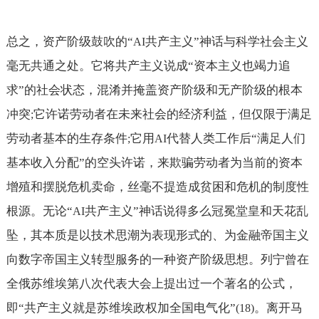
总之，资产阶级鼓吹的“
共产主义”神话与科学社会主义
AI
毫无共通之处。它将共产主义说成“资本主义也竭力追
求”的社会状态，混淆并掩盖资产阶级和无产阶级的根本
冲突
它许诺劳动者在未来社会的经济利益，但仅限于满足
;
劳动者基本的生存条件
它用
代替人类工作后“满足人们
;
AI
基本收入分配”的空头许诺，来欺骗劳动者为当前的资本
增殖和摆脱危机卖命，丝毫不提造成贫困和危机的制度性
根源。无论“
共产主义”神话说得多么冠冕堂皇和天花乱
AI
坠，其本质是以技术思潮为表现形式的、为金融帝国主义
向数字帝国主义转型服务的一种资产阶级思想。列宁曾在
全俄苏维埃第八次代表大会上提出过一个著名的公式，
即“共产主义就是苏维埃政权加全国电气化”
。离开马
(18)