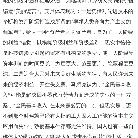
峻的阶级矛盾和社会矛盾，为继续剥削劳动人民剩余价值
编造“美丽谎言”。其具体表现为：一是凭借对先进技术的
垄断将资产阶级打造成所谓的“率领人类奔向共产主义的
领军者”，给人一种“资产者之为资产者，是为了工人阶级
的利益”错觉，以模糊阶级利益和阶级差别。现实中恰恰
是科技进步所引起的资本有机构成的改变，使工人阶级受
资本剥削的时间更长、力度更大、范围更广、隐蔽程度更
深。二是迎合人民对未来美好生活的向往，向人民许诺未
来的经济利益，开空头支票。马斯克认为，“全民基本收
入”可能是解决因机器代替劳动力而造成的失业的一种方
案，“全民基本收入”在未来是必要的
。但现实是，还
(15)
不到那个时候就已经有大批的工人因人工智能的资本主义
应用而失业，致使基本生存都无法维持。国内也有一些自
媒体大
竭力鼓吹“
将给人们带来不劳而获”的生活，这
V
AI