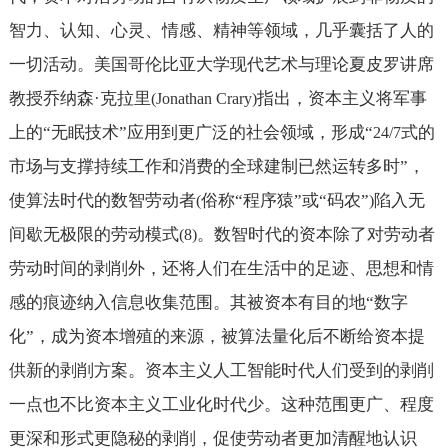
智力、认知、心灵、情感、精神等领域，几乎囊括了人的
一切活动。美国哥伦比亚大学现代艺术与理论夏皮罗讲席
教授乔纳森·克拉里
指出，资本主义将军事
(Jonathan Crary)
上的“无眠技术”应用到更广泛的社会领域，形成“
式的
24/7
市场与支撑持续工作和消费的全球建制已然运转多时”，
使算法时代的数智劳动者
俗称“程序猿”或“码农”
陷入无
(
)
间歇无极限的劳动模式
。数智时代的资本除了对劳动者
(8)
劳动时间的剥削外，还将人们在生活中的足迹、思想和情
感的痕迹纳入信息收集范围。其被资本有目的地“数字
化”，成为资本增殖的来源，被算法量化后不断给资本提
供新的剥削方案。资本主义人工智能时代人们受到的剥削
一点也不比资本主义工业化时代少。这种范围更广、程度
更深和形式更隐秘的剥削，促使劳动者更加清醒地认识