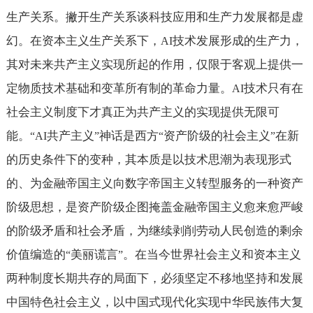
生产关系。撇开生产关系谈科技应用和生产力发展都是虚
幻。在资本主义生产关系下，
技术发展形成的生产力，
AI
其对未来共产主义实现所起的作用，仅限于客观上提供一
定物质技术基础和变革所有制的革命力量。
技术只有在
AI
社会主义制度下才真正为共产主义的实现提供无限可
能。
共产主义
神话是西方
资产阶级的社会主义
在新
“AI
”
“
”
的历史条件下的变种，其本质是以技术思潮为表现形式
的、为金融帝国主义向数字帝国主义转型服务的一种资产
阶级思想，是资产阶级企图掩盖金融帝国主义愈来愈严峻
的阶级矛盾和社会矛盾，为继续剥削劳动人民创造的剩余
价值编造的
美丽谎言
。在当今世界社会主义和资本主义
“
”
两种制度长期共存的局面下，必须坚定不移地坚持和发展
中国特色社会主义，以中国式现代化实现中华民族伟大复