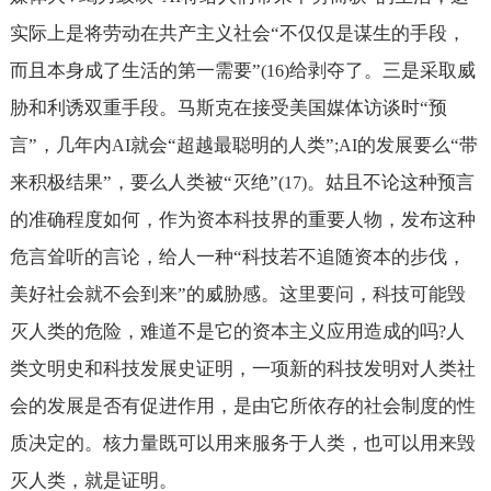
实际上是将劳动在共产主义社会“不仅仅是谋生的手段，
而且本身成了生活的第一需要”
给剥夺了。三是采取威
(16)
胁和利诱双重手段。马斯克在接受美国媒体访谈时“预
言”，几年内
就会“超越最聪明的人类”
的发展要么“带
AI
;AI
来积极结果”，要么人类被“灭绝”
。姑且不论这种预言
(17)
的准确程度如何，作为资本科技界的重要人物，发布这种
危言耸听的言论，给人一种“科技若不追随资本的步伐，
美好社会就不会到来”的威胁感。这里要问，科技可能毁
灭人类的危险，难道不是它的资本主义应用造成的吗
人
?
类文明史和科技发展史证明，一项新的科技发明对人类社
会的发展是否有促进作用，是由它所依存的社会制度的性
质决定的。核力量既可以用来服务于人类，也可以用来毁
灭人类，就是证明。