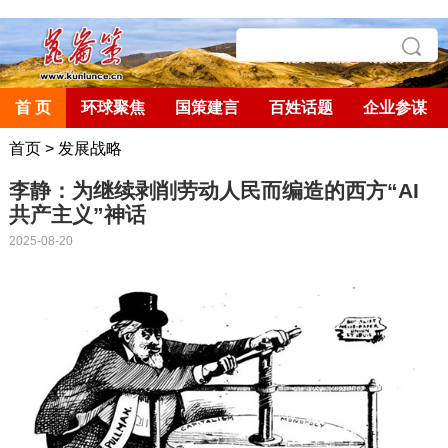
首 页
环球聚焦
国策建言
百姓话题
企业参谋
首页
>
发展战略
李静：为继续剥削劳动人民而编造的西方“AI
共产主义”神话
2025-08-20