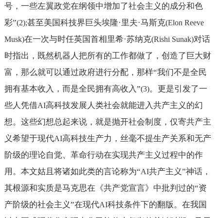
号，一些左翼政党在纲领中增加了社会主义的成分和色
彩”
甚至美国科技界巨头埃隆·里夫·马斯克
(2);
(Elon Reeve
在一次与时任英国首相里希·苏纳克
对话
Musk)
(Rishi Sunak)
时指出，既然机器人把所有的工作都做了，创造了巨大财
富，那么就可以通过政府进行分配，那样“我们不是全民
拥有基本收入，而是全民拥有高收入”
。更是引发了一
(3)
些人凭借
高科技发展人类社会就能进入共产主义的幻
AI
想。这些幻想总起来说，就是抛开社会制度，仅寄共产主
义希望于现代
高科技生产力，丝毫不提生产关系和无产
AI
阶级的理论自觉、革命行动在实现共产主义过程中的作
用。本文姑且将诸如此类的言论称为“
共产主义”神话，
AI
其根源和实质是马克思在《共产党宣言》中批判过的“资
产阶级的社会主义”在现代
科技条件下的翻版。在我国
AI