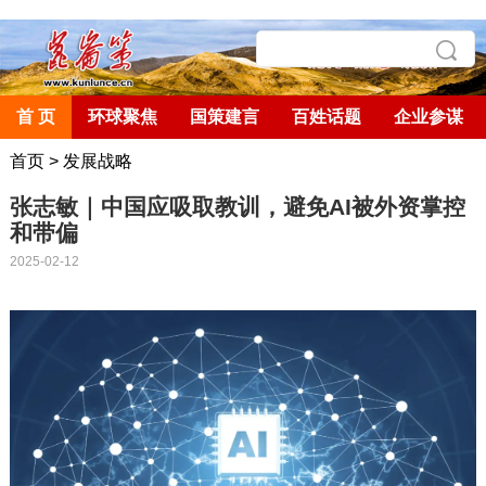
首 页
环球聚焦
国策建言
百姓话题
企业参谋
首页
>
发展战略
张志敏｜中国应吸取教训，避免AI被外资掌控
和带偏
2025-02-12