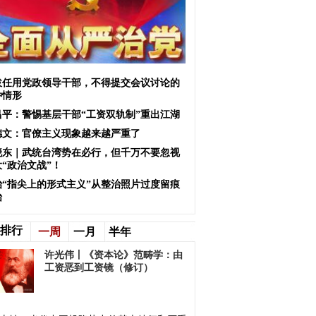
拔任用党政领导干部，不得提交会议讨论的
种情形
昌平：警惕基层干部“工资双轨制”重出江湖
德文：官僚主义现象越来越严重了
晓东｜武统台湾势在必行，但千万不要忽视
“政治文战”！
治“指尖上的形式主义”从整治照片过度留痕
始
排行
一周
一月
半年
许光伟丨《资本论》范畴学：由
工资恶到工资镜（修订）