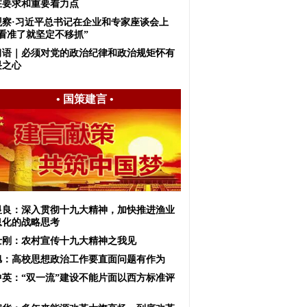
在要求和重要着力点
观察·习近平总书记在企业和专家座谈会上
“看准了就坚定不移抓”
习语｜必须对党的政治纪律和政治规矩怀有
畏之心
•
国策建言
•
显良：深入贯彻十九大精神，加快推进渔业
息化的战略思考
士刚：农村宣传十九大精神之我见
旭：高校思想政治工作要直面问题有作为
中英：“双一流”建设不能片面以西方标准评