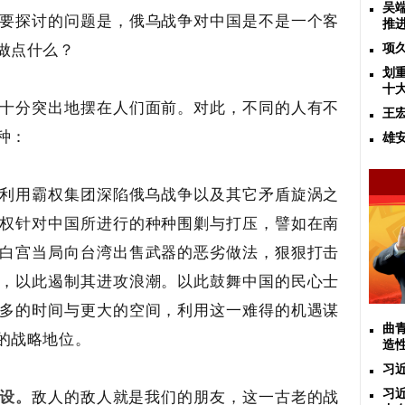
吴
要探讨的问题是，俄乌战争对中国是不是一个客
推
做点什么？
项
划
十
十分突出地摆在人们
面前。
对此，不同的人有不
王
种：
雄
利用霸权集团深陷俄乌战争以及其它矛盾旋涡之
权针对中国所进行的种种围剿与打压，譬如在南
白宫当局向台湾出售武器的恶劣做法，狠狠打击
，以此遏制其进攻浪潮。以此鼓舞中国的民心士
多的时间与更大的空间，利用这一难得的机遇谋
曲
的战略地位。
造
习
设。
敌人的敌人就是我们的朋友，这一古老的战
习