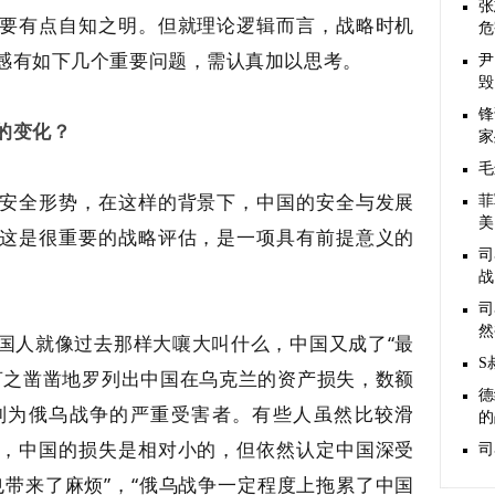
张
要有点自知之明。但就理论逻辑而言，战略时机
危
感有如下几个重要问题，
需认真加以思考。
尹
毁
锋
的变化？
家
毛
安全形势，在这样的背景下，中国的安全与发展
菲
美
这是很重要的战略评估，是一项具有前提意义的
司
战
司
然
国人就像过去那样大嚷大叫什么，中国又成了“最
S
言之凿凿地罗列出中国在乌克兰的资产损失，数额
德
列为俄乌战争的严重受害者。有些人虽然比较滑
的
，中国的损失是相对小的，但依然认定中国深受
司
也带来了麻烦”，“俄乌战争一定程度上拖累了中国