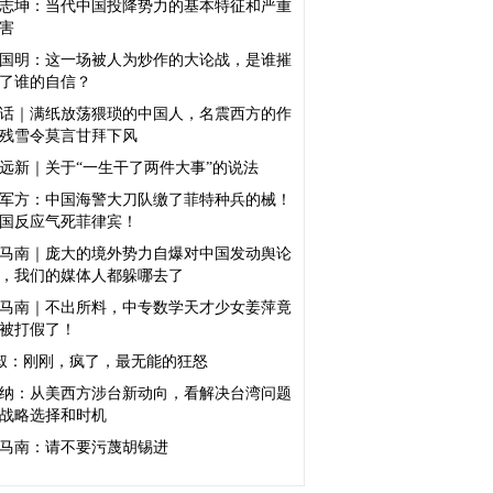
志坤：当代中国投降势力的基本特征和严重
害
国明：这一场被人为炒作的大论战，是谁摧
了谁的自信？
话｜满纸放荡猥琐的中国人，名震西方的作
残雪令莫言甘拜下风
远新｜关于“一生干了两件大事”的说法
军方：中国海警大刀队缴了菲特种兵的械！
国反应气死菲律宾！
马南｜庞大的境外势力自爆对中国发动舆论
，我们的媒体人都躲哪去了
马南｜不出所料，中专数学天才少女姜萍竟
被打假了！
叔：刚刚，疯了，最无能的狂怒
纳：从美西方涉台新动向，看解决台湾问题
战略选择和时机
马南：请不要污蔑胡锡进