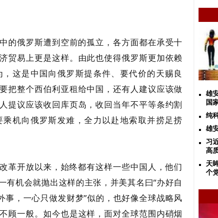
中的俄罗斯遭到空前的孤立，各方面都在承受十
济贸易上更是这样。由此也使得俄罗斯更加依赖
为，这是中国向俄罗斯提条件、要代价的天赐良
要把整个西伯利亚租给中国，还有人建议应该做
雄
人提议应该收回库页岛，收回当年不平等条约割
国
纯
要乘机向俄罗斯发难，全力以赴地索取并捞足捞
雄
习
高
天
改革开放以来，始终都有这样一些中国人，他们
个
一有机会就抛出这样的主张，并美其名曰“办好自
窗外事，一心只做发财梦”似的，也好像全球战略风
不顾一般。如今也是这样，面对全球范围内硝烟