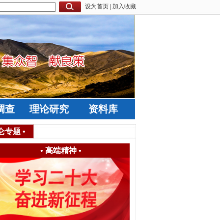
设为首页
|
加入收藏
调查
理论研究
资料库
仑专题
•
•
高端精神
•