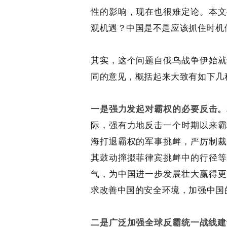
性的影响，现在也很难定论。本文
观机遇？
中国是不是应该抓住时
机
其实，
这个问题
自俄乌战争伊始
就
同的意见，概括起来大致有如下几
一是强力发起
对霸权的
必要反击。
际，强有力地反击一个时期以来霸
海打退霸权的军事挑衅，严厉制裁
其鼓动撺掇菲律宾挑衅中的行径等
气，为中国进一步发展壮大赢得更
求改善中国的安全环境，加强中国
二是广泛加强全球反霸统一战线建