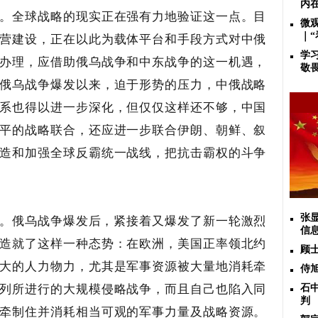
内
。全球战略的现实正在强有力地验证这一点。目
微
营建设，正在以此为载体平台和手段方式对中俄
｜
学
办理，应借助俄乌战争和中东战争的这一机遇，
敬
俄乌战争爆发以来，迫于形势的压力，中俄战略
系也得以进一步深化，但仅仅这样还不够，中国
平的战略联合，还应进一步联合伊朗、朝鲜、叙
造和加强全球反霸统一战线，把抗击霸权的斗争
。
俄乌战争爆发后，紧接着又爆发了新一轮激烈
张
信
造就了这样一种态势：在欧洲，美国正率领北约
顾
大的人力物力，尤其是军事资源被大量地消耗牵
侍
列所进行的大规模侵略战争，而且自己也陷入同
石
判
牵制住并消耗相当可观的军事力量及战略资源。