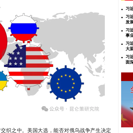
习
习
发
习
事
习
大
习
面
方
交织之中。美国大选，能否对俄乌战争产生决定