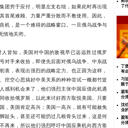
郭
集团穷于应付，明显左支右绌，如果此时再出现
了
其首尾难顾、力量严重分散而不敷使用。因此，
良机，是一个难得的战略窗口。一旦俄乌战争与
无情地关闭。
世人皆知，美国对中国的敌视早已远远胜过俄罗
号对手来收拾，即便先后面对俄乌战争、中东战
丁
初衷，表现出强烈的战略定力。也正因为这样，
有
、挖空心思搞好中美关系的种种尝试一概都竹篮
习
眼
人感到机会来了，他们强烈主张中国应借此机遇
梁
同收拾俄罗斯，以此来讨好西方取悦美国。只要
分
沈
国，美国肯定高兴；美国一高兴，就有可能赦免
业
脚趾头，甚至还可能扔过几根骨头过来，这是何
梁
分
不再来，所以他们强烈呼吁中国应乘机向西方靠