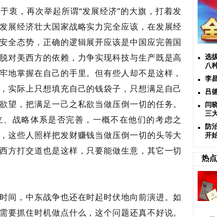
于衷，再次举起所谓“发展经济”的大旗，打着发
发展经济壮大国家战略实力完全应该，在发展经
安全态势，正确的逻辑展开应该是中国应完善国
脱对美西方的依赖，力争实现科技与生产既是高
选
八
牢地掌握在自己的手里。但有些人却不是这样，
李
，实际上只想填充自己的钱袋子，只想满足自己
吕
欲望，把满足一己之私欲当做压倒一切的任务。
闫
三大
立、战略体系是否完善，一概不在他们的考虑之
防
，这些人照样把发财赚钱当做压倒一切的头等大
开
西方打交道也是这样，只要能做生意，其它一切
热点
时间，中东战争也还在时起时伏地向前演进。如
需要抓住时机做点什么，这个问题还真不好说。