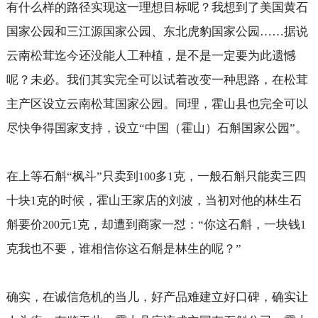
有什么样的路径实现这一理想目标呢？我想到了美国黄石
国家公园和三江源国家公园、东北虎豹国家公园……据说
云南松茸迄今还没能人工种植，是不是一定要为此遗憾
呢？未必。我们其实完全可以试着改变一种思路，在松茸
主产区设立云南松茸国家公园。同理，霍山县也完全可以
尽快争得国家支持，设立“中国（霍山）石斛国家公园”。
在上等石斛“枫斗”只卖到
多
克，一般石斛只能卖三四
100
1
十块
克的时候，霍山王家店的刘波，当初对他的林生石
1
斛要价
元
克，却遭到商家一怼：“你这石斛，一块钱
200
1
1
克我也不要，谁相信你这石斛是林生的呢？”
确实，在诚信危机的当儿，好产品难建立好口碑，确实让