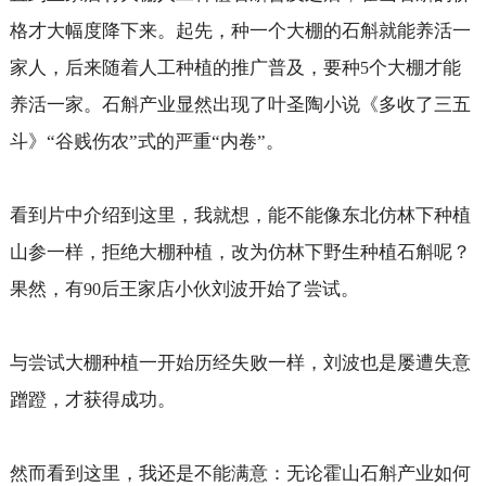
格才大幅度降下来。起先，种一个大棚的石斛就能养活一
家人，后来随着人工种植的推广普及，要种
个大棚才能
5
养活一家。石斛产业显然出现了叶圣陶小说《多收了三五
斗》“谷贱伤农”式的严重“内卷”。
看到片中介绍到这里，我就想，能不能像东北仿林下种植
山参一样，拒绝大棚种植，改为仿林下野生种植石斛呢？
果然，有
后王家店小伙刘波开始了尝试。
90
与尝试大棚种植一开始历经失败一样，刘波也是屡遭失意
蹭蹬，才获得成功。
然而看到这里，我还是不能满意：无论霍山石斛产业如何