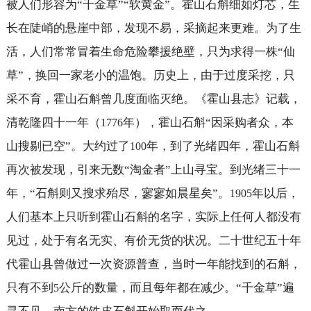
被人们形容为“千金草”“软黄金”。霍山石斛细如灯芯，生
长在陡峭的悬崖中部，发现不易，采摘起来更难。为了生
活，人们常常冒着生命危险攀援绝壁，只为求得一株“仙
草”，换回一家老小的温饱。历史上，由于过度采挖，只
采不育，霍山石斛曾几度面临灭绝。《霍山县志》记载，
清乾隆四十一年（
年），霍山石斛“因采购者众，本
1776
山搜剔已空”。大约过了
年，到了光绪四年，霍山石斛
100
再次被发现，引来无数“淘金者”上山寻宝。到光绪三十一
年，“石斛则又搜求殆尽，寥寥如晨星矣”。
年以后，
1905
人们基本上只听到霍山石斛的名字，实际上任何人都没有
见过，处于有名无实、有价无货的状况。二十世纪五十年
代霍山县曾做过一次资源普查，当时一年能找到的石斛，
只有不到
公斤的数量，而且每年都在减少。“千金草”遍
5