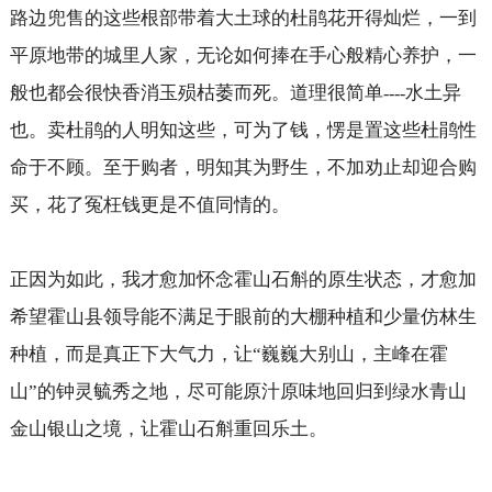
路边兜售的这些根部带着大土球的杜鹃花开得灿烂，一到
平原地带的城里人家，无论如何捧在手心般精心养护，一
般也都会很快香消玉殒枯萎而死。道理很简单
水土异
----
也。卖杜鹃的人明知这些，可为了钱，愣是置这些杜鹃性
命于不顾。至于购者，明知其为野生，不加劝止却迎合购
买，花了冤枉钱更是不值同情的。
正因为如此，我才愈加怀念霍山石斛的原生状态，才愈加
希望霍山县领导能不满足于眼前的大棚种植和少量仿林生
种植，而是真正下大气力，让“巍巍大别山，主峰在霍
山”的钟灵毓秀之地，尽可能原汁原味地回归到绿水青山
金山银山之境，让霍山石斛重回乐土。