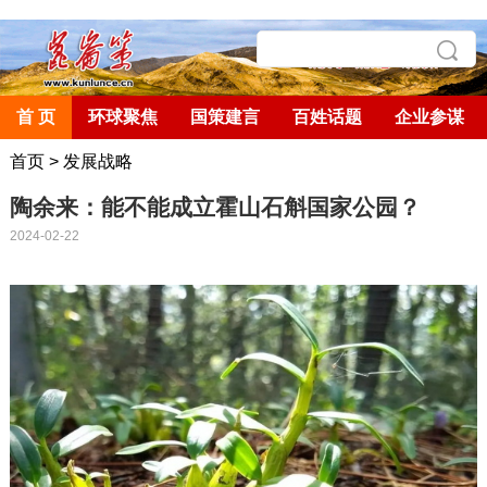
首 页
环球聚焦
国策建言
百姓话题
企业参谋
首页
>
发展战略
陶余来：能不能成立霍山石斛国家公园？
2024-02-22