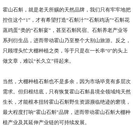
霍山石斛，就是老天所赐的天然品牌，我们只有牢牢地把
控住这个“
”，才有希望打造“石斛汁”“石斛鸡汤”“石斛花
1
蒸鸡蛋”类的“石斛宴”，甚至石斛民宿、石斛养老产业等
系列衍生品，进而带动霍山乃至整个大别山旅游。反之，
只顾埋头忙大棚种植之类，等于只是在一长串“
”的头上
0
做文章，难以“长久立”得起来。
当然，大棚种植石斛也不是多余，因为市场毕竟有多层次
需求。但归根结底，只有恢复霍山石斛县境全领域纯天然
生长，才能根本扭转霍山石斛野生资源濒临绝迹的窘境，
最大程度打响“霍山石斛”品牌，进而带动霍山石斛大棚种
植产业及其延伸产业链的可持续发展。