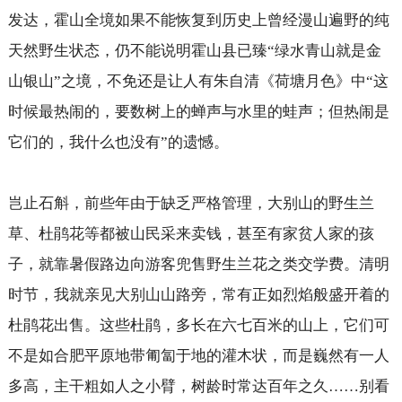
发达，霍山全境如果不能恢复到历史上曾经漫山遍野的纯
天然野生状态，仍不能说明霍山县已臻“绿水青山就是金
山银山”之境，不免还是让人有朱自清《荷塘月色》中“这
时候最热闹的，要数树上的蝉声与水里的蛙声；但热闹是
它们的，我什么也没有”的遗憾。
岂止石斛，前些年由于缺乏严格管理，大别山的野生兰
草、杜鹃花等都被山民采来卖钱，甚至有家贫人家的孩
子，就靠暑假路边向游客兜售野生兰花之类交学费。清明
时节，我就亲见大别山山路旁，常有正如烈焰般盛开着的
杜鹃花出售。这些杜鹃，多长在六七百米的山上，它们可
不是如合肥平原地带匍匐于地的灌木状，而是巍然有一人
多高，主干粗如人之小臂，树龄时常达百年之久……别看