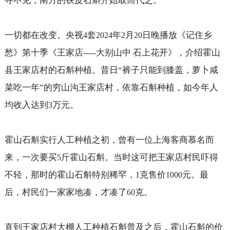
寻不见，南方的铁皮石斛开始取而代之。
一切都在改变。央视
套
年
月
日晚播放《记住乡
4
2024
2
20
愁》第十季《王家店
大别山中
石上花开》，介绍霍山
-----
县王家店村的石斛种植。昔日“裤子只能到膝盖，萝卜咸
菜吃一年”的穷山沟王家店村，依靠石斛种植，如今年人
均收入达到
万元。
3
霍山石斛实行人工种植之初，曾有一位上海客商慕名而
来，一次要买
斤霍山石斛。当时这可把王家店村民吓得
5
不轻，那时的霍山石斛特别稀罕，
克售价
元。最
1
1000
后，村民们一家家地凑，才凑了
克。
60
直到王家店村大棚人工种植石斛普及之后，霍山石斛的价