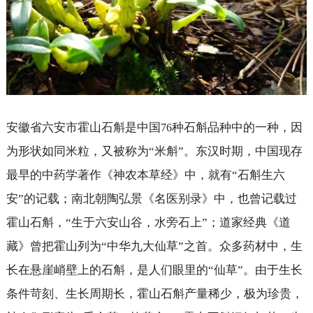
安徽省六安市霍山石斛是中国
种石斛品种中的一种，因
76
为形状如同米粒，又被称为“米斛”。东汉时期，中国现存
最早的中药学著作《神农本草经》中，就有“石斛生六
安”的记载；南北朝陶弘景《名医别录》中，也曾记载过
霍山石斛，“生于六安山谷，水旁石上”；道家经典《道
藏》曾把霍山列为“中华九大仙草”之首。众多药材中，生
长在悬崖峭壁上的石斛，是人们眼里的“仙草”。由于生长
条件苛刻、生长周期长，霍山石斛产量稀少，极为珍贵，