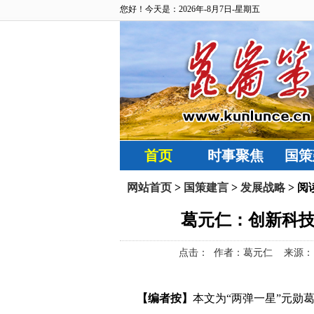
您好！今天是：2026年-8月7日-星期五
首页
时事聚焦
国策
网站首页
>
国策建言
>
发展战略
> 阅
葛元仁：创新科技
点击：
作者：葛元仁 来源：昆仑策网
【编者按】
本文为
“两弹一星”元勋