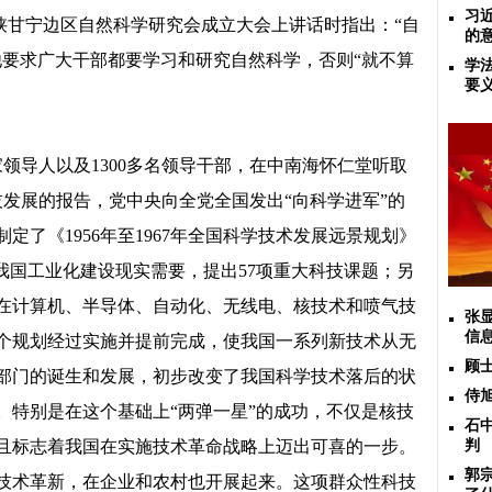
习
在陕甘宁边区自然科学研究会成立大会上讲话时指出：“自
的
他要求广大干部都要学习和研究自然科学，否则“就不算
学
要
家领导人以及1300多名领导干部，在中南海怀仁堂听取
发展的报告，党中央向全党全国发出“向科学进军”的
了《1956年至1967年全国科学技术发展远景规划》
我国工业化建设现实需要，提出57项重大科技课题；另
在计算机、半导体、自动化、无线电、核技术和喷气技
张
信
个规划经过实施并提前完成，使我国一系列新技术从无
顾
部门的诞生和发展，初步改变了我国科学技术落后的状
侍
。特别是在这个基础上“两弹一星”的成功，不仅是核技
石
且标志着我国在实施技术革命战略上迈出可喜的一步。
判
郭
技术革新，在企业和农村也开展起来。这项群众性科技