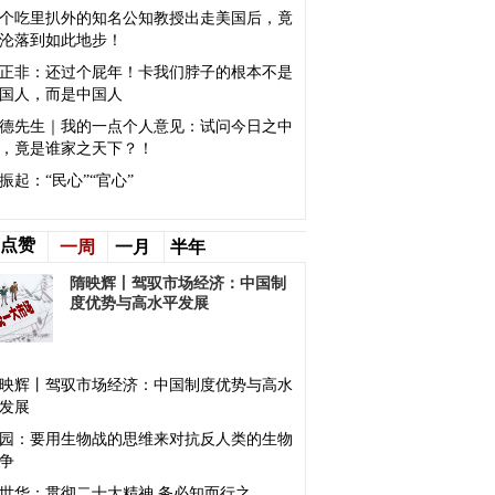
个吃里扒外的知名公知教授出走美国后，竟
沦落到如此地步！
正非：还过个屁年！卡我们脖子的根本不是
国人，而是中国人
德先生｜我的一点个人意见：试问今日之中
，竟是谁家之天下？！
振起：“民心”“官心”
点赞
一周
一月
半年
隋映辉丨驾驭市场经济：中国制
度优势与高水平发展
映辉丨驾驭市场经济：中国制度优势与高水
发展
园：要用生物战的思维来对抗反人类的生物
争
世华：贯彻二十大精神 务必知而行之