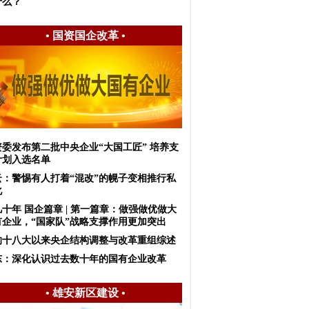
什么？
•
国资国企改革
•
资委发布第二批中央企业“大国工匠” 培养支
计划入选名单
云：警惕有人打着“混改”的幌子变相推行私
化
十年 国企篇章 | 第一篇章：做强做优做大
有企业，“国家队”战略支撑作用更加突出
的十八大以来央企结构调整与改革重组综述
东：深化认识​过去数十年的国有企业改革
•
雄安新区建设
•