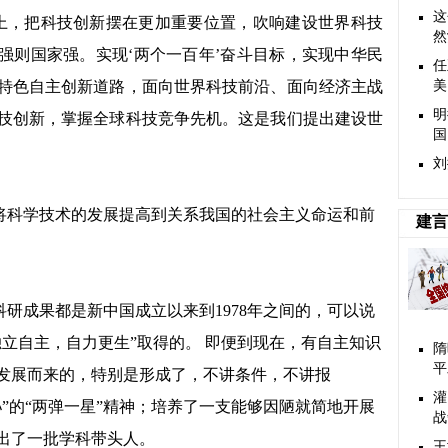
这
上，把科技创新摆在更加重要位置
，吹响建设世界科技
然
技强则国家强。实现‘两个一百年’奋斗目标，实现中华民
任
特色自主创新道路，面向世界科技前沿、面向经济主战
美
明
技创新，掌握全球科技竞争先机。这是我们提出建设世
国
刘
将科学技术的发展提高到关系我国的社会主义命运和前
建言
科研成果都是新中国成立以来到1978年之间的，可以说
立自主，自力更生”取得的。 即便到现在，有自主知识
隋
平
发展而来的，特别是形成了，不讲条件，不讲报
灌
”的“两弹一星”精神；培养了一支能够因陋就简地开展
战
出了一批学科带头人。
王