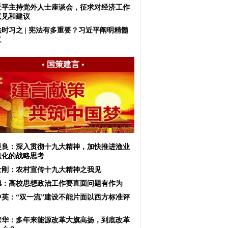
近平主持党外人士座谈会，征求对经济工作
意见和建议
法时习之 | 宪法有多重要？习近平阐明精髓
义
•
国策建言
•
显良：深入贯彻十九大精神，加快推进渔业
息化的战略思考
士刚：农村宣传十九大精神之我见
旭：高校思想政治工作要直面问题有作为
中英：“双一流”建设不能片面以西方标准评
宗华：多年来能源改革大旗高扬，到底改革