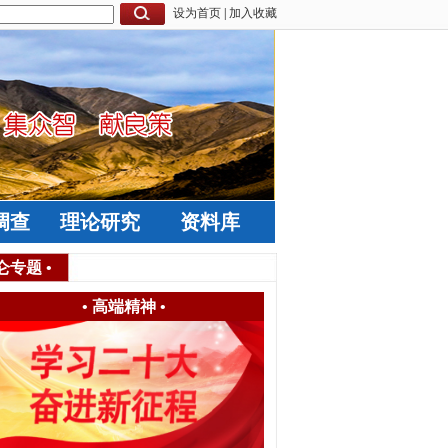
设为首页
|
加入收藏
调查
理论研究
资料库
仑专题
•
•
高端精神
•