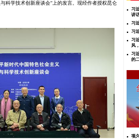
义与科学技术创新座谈会”上的发言。现经作者授权昆仑
习
讲
习
习
习
风
习
的
项