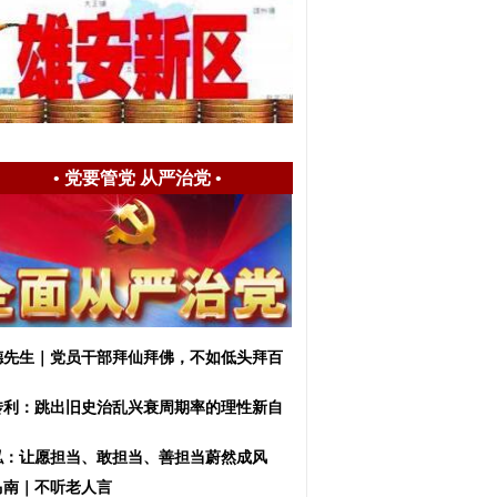
•
党要管党 从严治党
•
德先生｜党员干部拜仙拜佛，不如低头拜百
！
传利：跳出旧史治乱兴衰周期率的理性新自
泓：让愿担当、敢担当、善担当蔚然成风
马南｜不听老人言