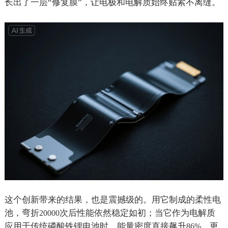
长出了一层“修复膜”，让电极和电解质始终贴紧不离缝。
这个创新带来的结果，也是震撼级的。用它制成的柔性电
池，弯折
次后性能依然稳定如初；当它作为电解质
20000
应用于传统磷酸铁锂电池时，能量密度直接飙升
。更
86%