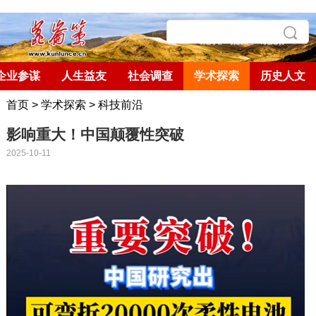
企业参谋
人生益友
社会调查
学术探索
历史人文
首页
>
学术探索
>
科技前沿
影响重大！中国颠覆性突破
2025-10-11