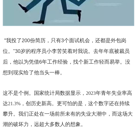
"
我投了
份简历，只有
个面试机会，还都是外包岗
200
3
位。
岁的程序员小李苦笑着对我说。去年年底被裁员
"30
后，他以为凭借
年工作经验，找个新工作轻而易举。没
6
想到现实给了他当头一棒。
这不是个例。国家统计局数据显示，
年青年失业率高
2023
达
，创历史新高。更可怕的是，这个数字还在持续
21.3%
攀升。我们正处在一场前所未有的失业大潮中，而这场大
潮的破坏力，远超大多数人的想象。