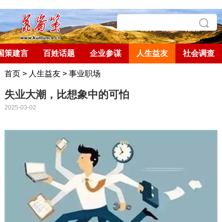
国策建言
百姓话题
企业参谋
人生益友
社会调查
首页
>
人生益友
>
事业职场
失业大潮，比想象中的可怕
2025-03-02