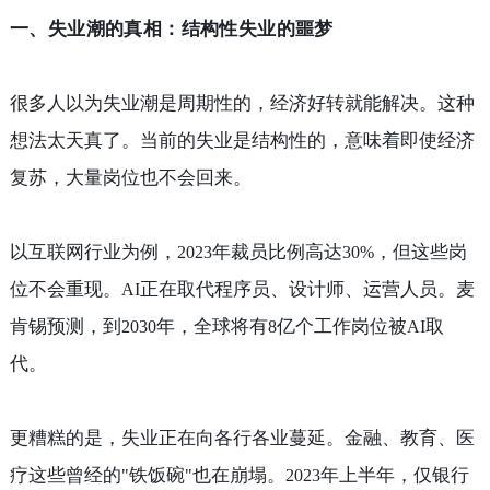
一、失业潮的真相：结构性失业的噩梦
很多人以为失业潮是周期性的，经济好转就能解决。这种
想法太天真了。当前的失业是结构性的，意味着即使经济
复苏，大量岗位也不会回来。
以互联网行业为例，
年裁员比例高达
，但这些岗
2023
30%
位不会重现。
正在取代程序员、设计师、运营人员。麦
AI
肯锡预测，到
年，全球将有
亿个工作岗位被
取
2030
8
AI
代。
更糟糕的是，失业正在向各行各业蔓延。金融、教育、医
疗这些曾经的
铁饭碗
也在崩塌。
年上半年，仅银行
"
"
2023