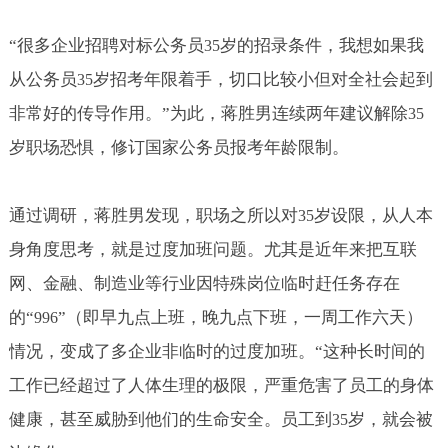
“很多企业招聘对标公务员
岁的招录条件，我想如果我
35
从公务员
岁招考年限着手，切口比较小但对全社会起到
35
非常好的传导作用。”为此，蒋胜男连续两年建议解除
35
岁职场恐惧，修订国家公务员报考年龄限制。
通过调研，蒋胜男发现，职场之所以对
岁设限，从人本
35
身角度思考，就是过度加班问题。尤其是近年来把互联
网、金融、制造业等行业因特殊岗位临时赶任务存在
的“
”（即早九点上班，晚九点下班，一周工作六天）
996
情况，变成了多企业非临时的过度加班。“这种长时间的
工作已经超过了人体生理的极限，严重危害了员工的身体
健康，甚至威胁到他们的生命安全。员工到
岁，就会被
35