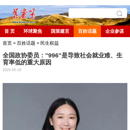
首 页
环球聚焦
国策建言
百姓话题
企业参谋
首页
>
百姓话题
>
民生权益
全国政协委员："996"是导致社会就业难、生
育率低的重大原因
2025-05-19