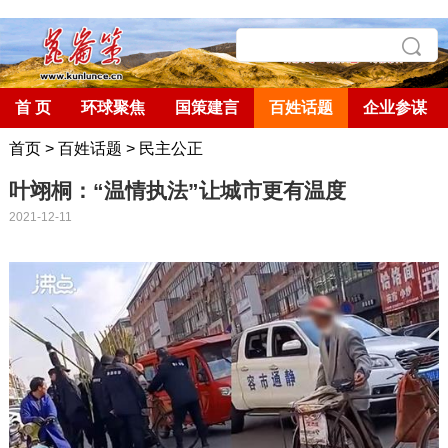
首 页
环球聚焦
国策建言
百姓话题
企业参谋
首页
>
百姓话题
>
民主公正
叶翊桐：“温情执法”让城市更有温度
2021-12-11