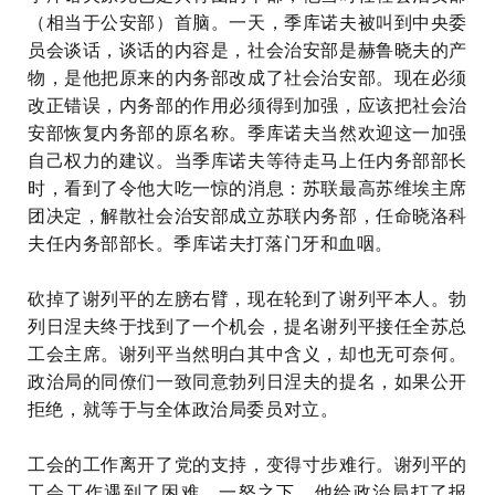
（相当于公安部）首脑。一天，季库诺夫被叫到中央委
员会谈话，谈话的内容是，社会治安部是赫鲁晓夫的产
物，是他把原来的内务部改成了社会治安部。现在必须
改正错误，内务部的作用必须得到加强，应该把社会治
安部恢复内务部的原名称。季库诺夫当然欢迎这一加强
自己权力的建议。当季库诺夫等待走马上任内务部部长
时，看到了令他大吃一惊的消息：苏联最高苏维埃主席
团决定，解散社会治安部成立苏联内务部，任命
晓洛科
夫
任内务部部长。季库诺夫打落门牙和血咽。
砍掉了谢列平的左膀右臂，现在轮到了谢列平本人。勃
列日涅夫终于找到了一个机会，提名谢列平接任全苏总
工会主席。谢列平当然明白其中含义，却也无可奈何。
政治局的同僚们一致同意勃列日涅夫的提名，如果公开
拒绝，就等于与全体政治局委员对立。
工会的工作离开了党的支持，变得寸步难行。谢列平的
工会工作遇到了困难。一怒之下，他给政治局打了报