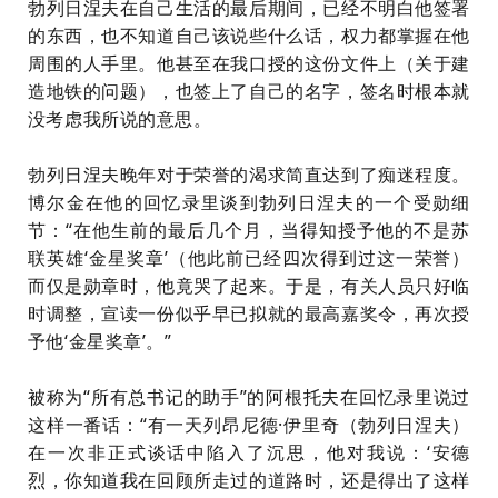
勃列日涅夫在自己生活的最后期间，已经不明白他签署
的东西，也不知道自己该说些什么话，权力都掌握在他
周围的人手里。他甚至在我口授的这份文件上
（
关于建
造地铁的问题
），
也签上了自己的名字，签名时根本就
没考虑我所说的意思。
勃列日涅夫晚年对于荣誉的渴求简直达到了痴迷程度。
博尔金
在他的回忆录里谈到勃列日涅夫的一个受勋细
节：“在他生前的最后几个月，当得知授予他的不是苏
联英雄‘金星奖章’
（他此前已经四次得到过这一荣誉）
而仅是勋章时，他竟哭了起来。于是，有关人员只好临
时调整，宣读一份似乎早已拟就的最高嘉奖令，再次授
予他‘金星奖章’。”
被称为“所有总书记的助手”的
阿根托夫
在回忆录里说过
这样一番话：“有一天列昂尼德·伊里奇
（勃列日涅夫）
在一次非正式谈话中陷入了沉思，他对我说：‘安德
烈，你知道我在回顾所走过的道路时，还是得出了这样