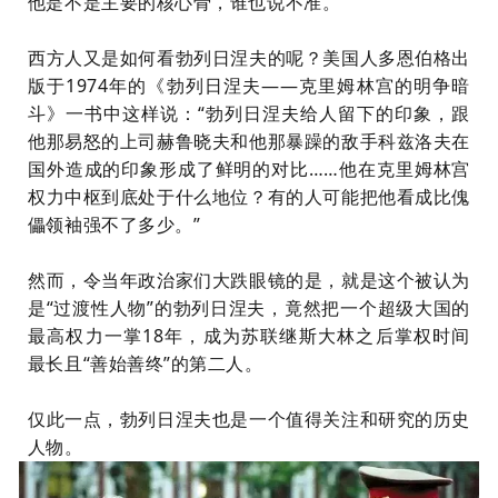
他是不是主要的核心骨，谁也说不准。”
西方人又是如何看勃列日涅夫的呢？美国人多恩伯格出
版于1974年的《勃列日涅夫——克里姆林宫的明争暗
斗》一书中这样说：“勃列日涅夫给人留下的印象，跟
他那易怒的上司赫鲁晓夫和他那暴躁的敌手科兹洛夫在
国外造成的印象形成了鲜明的对比……他在克里姆林宫
权力中枢到底处于什么地位？有的人可能把他看成比傀
儡领袖强不了多少。”
然而，令当年政治家们大跌眼镜的是，就是这个被认为
是“过渡性人物”的勃列日涅夫，竟然把一个超级大国的
最高权力一掌18年，成为苏联继斯大林之后掌权时间
最长且“善始善终”的第二人。
仅此一点，勃列日涅夫也是一个
值得关注和研究
的历史
人物。