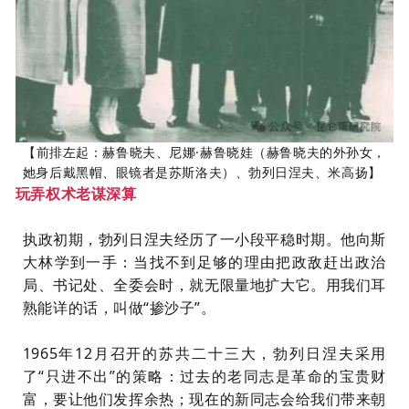
【前排左起：赫鲁晓夫、尼娜·赫鲁晓娃
（
赫鲁晓夫的外孙女，
她身后戴黑帽、眼镜者是苏斯洛夫
）
、勃列日涅夫、米高扬】
玩弄权术
老谋深算
执政初期，勃列日涅夫经历了一小段平稳时期。他向斯
大林学到一手：当找不到足够的理由把政敌赶出政治
局、书记处、全委会时，就无限量地扩大它。用我们耳
熟能详的话，叫做“掺沙子”。
1965年12月召开的苏共二十三大，勃列日涅夫采用
了“只进不出”的策略：过去的老同志是革命的宝贵财
富，要让他们发挥余热；现在的新同志会给我们带来朝