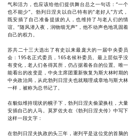
气和活力，也应该给他们提供舞台总之一句话：“一个
也不能少”。勃列日涅夫以自己特有的“老好人”方式，
既安插了自己准备提拔的人，也维持了与老人们的情
谊。“随风潜入夜，润物细无声”，他不动声色地巩固着
自己的权力。
苏共二十三大选出了有史以来最庞大的一届中央委员
会：195名正式委员，165名候补委员。最上层似乎没
有变化，老人们各得其所，仍占据着各自的位置。唯一
能看出的改变是，中央主席团重新恢复为斯大林时期的
中央政治局，从此勃列日涅夫也就顺理成章地与斯大林
一样，被称为总书记了。
在貌似维持现状的幌子下，勃列日涅夫偷梁换柱，大量
安插自己的人马。
莫罗佐夫
在《勃列日涅夫传》中写下
这样一段文字：
在勃列日涅夫执政的头三年，谢列平是这位党的首脑的