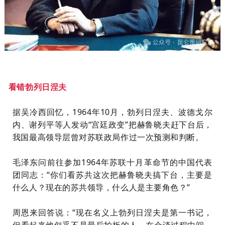
看错勃
列日涅夫
据
吴冷西
回忆，1964年10月，
勃列日涅夫、波德戈尔
内、谢列平
等人发动“宫廷政变”把
赫鲁晓夫
赶下台后，
我国最高领导层曾对苏联政局作过一次预测和判断。
毛泽东问前往参加1964年苏联十月革命节的中国代表
团同志：“你们看苏共这次把赫鲁晓夫搞下台，主要是
什么人？现在的苏共领导，什么人是主要角色？”
周恩来回答说：“现在名义上勃列日涅夫是第一书记，
但看起来他似乎不是最后拍板的人。在会谈过程中间，