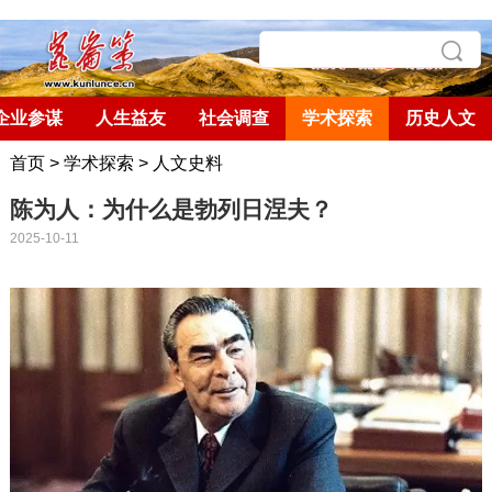
企业参谋
人生益友
社会调查
学术探索
历史人文
首页
>
学术探索
>
人文史料
陈为人：为什么是勃列日涅夫？
2025-10-11