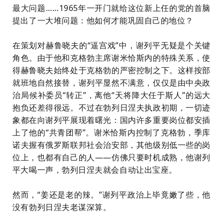
最大问题……1965年一开门就给这位新上任的党的首脑
提出了一大堆问题：他如何才能巩固自己的地位
？
在策划对赫鲁晓夫的“逼宫戏”中，
谢列平
无疑是个关键
角色。由于他和克格勃主席
谢米恰斯内
的特殊关系，使
得赫鲁晓夫始终处于克格勃的严密控制之下。这样按部
就班地自然接替，谢列平显然不满意，仅仅是由中央政
治局候补委员“转正”
，
离他“天将降大任于斯人”的远大
抱负还差得很远。不过在勃列日涅夫执政初期，一切迹
象都在向谢列平展现着曙光：国内许多重要岗位都安插
上了他的“共青团帮”。
谢米恰斯内
控制了克格勃，
季库
诺夫
握有俄罗斯联邦社会治安部，其他级别低一些的岗
位上，也都有自己的人——仿佛只要时机成熟，他谢列
平大喝一声，勃列日涅夫就会自动让出宝座。
然而，“姜还是老的辣。”谢列平政治上毕竟嫩了些，他
没有勃列日涅夫老谋深算。