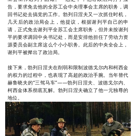
告，要求免去他的全苏工会中央理事会主席的职务，调
回书记处去搞党的工作。勃列日涅夫又一次抓住时机，
几天后的政治局会上，他提议，根据谢列平自己的申
请，正式免去谢列平全苏工会主席职务，但并未按谢列
平的要求调回中央书记处，而是安排他担任了劳动力资
源委员会副主席这么个小小职务。此后的中央全会上，
谢列平被撵出了政治局。
接下来，勃列日涅夫在削弱和限制
波德戈尔内
和
柯西金
的权力的过程中，也表现了高超的政治手腕。当年替代
赫鲁晓夫的“三驾马车”——勃列日涅夫、波德戈尔内、
柯西金体系彻底瓦解。勃列日涅夫确立了他一元独尊的
地位。