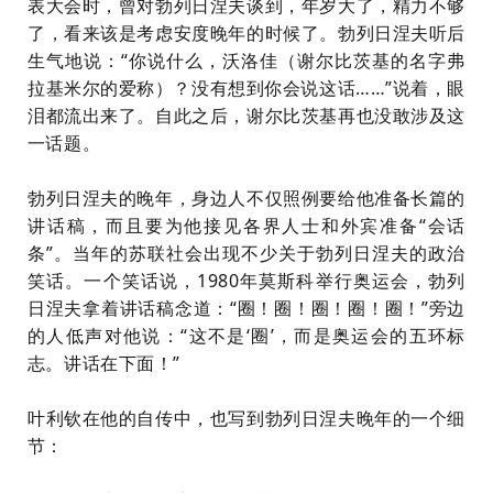
表大会时，曾对勃列日涅夫谈到，年岁大了，精力不够
了，看来该是考虑安度晚年的时候了。勃列日涅夫听后
生气地说：“你说什么
，沃洛佳
（
谢尔比茨基的名字弗
拉基米尔的爱称
）
？
没有想到你会说这话……”说着，眼
泪都流出来了。自此之后，谢尔比茨基再也没敢涉及这
一话题。
勃列日涅夫的晚年，身边人不仅照例要给他准备长篇的
讲话稿，而且要为他接见各界人士和外宾准备“会话
条”。当年的苏联社会出现不少关于勃列日涅夫的政治
笑话。一个笑话说，1980年莫斯科举行奥运会，勃列
日涅夫拿着讲话稿念道：“圈！圈！圈！圈！圈！”旁边
的人低声对他说：“这不是‘圈’，而是奥运会的五环标
志。讲话在下面！”
叶利钦在他的自传中，也写到勃列日涅夫晚年的一个细
节：