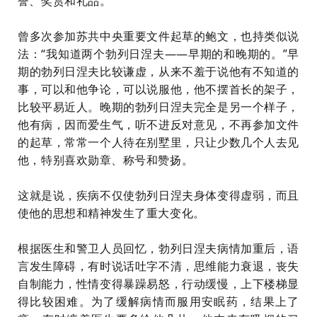
誉、奖赏和礼品。”
曾多次参加苏共中央重要文件起草的
鲍文
，也持类似说
法：“我知道两个勃列日涅夫
——
早期的和晚期的。”早
期的勃列日涅夫比较谦虚，从来不羞于说他有不知道的
事，可以和他争论，可以说服他，他不摆首长的架子，
比较平易近人。晚期的勃列日涅夫完全是另一个样子，
他有病，因而爱生气，听不进反对意见，不再参加文件
的起草，常常一个人待在别墅里，只让少数几个人去见
他，特别喜欢勋章、称号和赞扬。
这就是说，疾病不仅使勃列日涅夫身体变得虚弱，而且
使他的思想和精神发生了重大变化。
根据医生和警卫人员回忆，勃列日涅夫病情加重后，语
言发生障碍，有时说话吐字不清，思维能力衰退，丧失
自制能力，性情变得暴躁易怒，行动缓慢，上下楼梯显
得比较困难。为了缓解病情而服用安眠药，结果上了