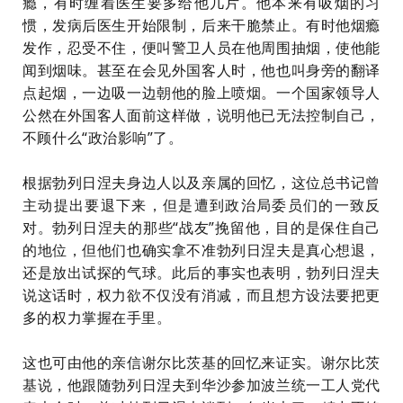
瘾，有时缠着医生要多给他几片。他本来有吸烟的习
惯，发病后医生开始限制，后来干脆禁止。有时他烟瘾
发作，忍受不住，便叫警卫人员在他周围抽烟，使他能
闻到烟味。甚至在会见外国客人时，他也叫身旁的翻译
点起烟，一边吸一边朝他的脸上喷烟。一个国家领导人
公然在外国客人面前这样做，说明他已无法控制自己，
不顾什么“政治影响”了。
根据勃列日涅夫身边人以及亲属的回忆，这位总书记曾
主动提出要退下来，但是遭到政治局委员们的一致反
对。勃列日涅夫的那些“战友”挽留他，目的是保住自己
的地位，但他们也确实拿不准勃列日涅夫是真心想退，
还是放出试探的气球。此后的事实也表明，勃列日涅夫
说这话时，权力欲不仅没有消减，而且想方设法要把更
多的权力掌握在手里。
这也可由他的亲信
谢尔比茨基
的回忆来证实。谢尔比茨
基说，他跟随勃列日涅夫到华沙参加波兰统一工人党代