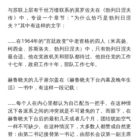
与苏联上层有千丝万缕联系的
莫罗佐夫
在《勃列日涅夫
传》中，专设一个章节：“
为什么恰巧是勃列日涅
夫
？
”其中有这样的文字：
……在1964年的“宫廷政变”中老资格的四人
（
米高扬、
柯西金、苏斯洛夫、勃列日涅夫
）
中，只有勃列日涅夫
最合适。他在党政机关和部队
都待过
。他担任党的工作
十七年，政府工作十年，部队工作七年。
赫鲁晓夫的儿子谢尔盖在《赫鲁晓夫下台内幕及晚年生
活》一书中，有这样一段记载：
……每个人在内心里都认为自己配当一把手。在这种情
况下各派系之间的冲突就是不可避免的了。而眼下，在
赫鲁晓夫下台后的最初几天或者几个月，团结犹如空气
一样
不可缺少。在这种情况下，大多数人都赞成自然更
替：由第二书记接替第一书记，由部长会议第一副主席