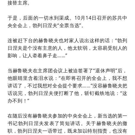
接替主席。
于是，后面的一切水到渠成。10月14日召开的苏共中
央全会上，勃列日涅夫“全票当选”。
连被赶下台的赫鲁晓夫也对家人说出这样的话：“勃列
日涅夫是个没有主意的人，他太软弱，太容易受别人的
影响，让人牵着鼻子走……”
当赫鲁晓夫在主席团会议上被迫签署了“退休声明”后，
他眼睛里含着泪水说：“在即将召开的全会上，我不想
讲话了，不过我想对全会提个要求……”没容赫鲁晓夫把
话说完，勃列日涅夫便打断了他，斩钉截铁地说：“这
办不到！”
在随后没有赫鲁晓夫参加的中央全会上，新当选的第一
书记勃列日涅夫发表了简短讲话。关于赫鲁晓夫的撤
职，勃列日涅夫一语带过，既未加以特别指责，也没有