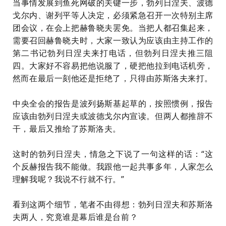
当事情发展到鱼死网破的关键一步，
勃列日涅夫、波德
戈尔内、谢列平
等人决定，必须紧急召开一次特别主席
团会议，在会上把赫鲁晓夫罢免。当把人都召集起来，
需要召回赫鲁晓夫时，大家一致认为应该由主持工作的
第二书记勃列日涅夫来打电话，但勃列日涅夫推三阻
四。大家好不容易把他说服了，硬把他拉到电话机旁，
然而在最后一刻他还是拒绝了，只得由苏斯洛夫来打。
中央全会的报告是波列
扬斯基
起草的，按照惯例，报告
应该由勃列日涅夫或波德戈尔内宣读。但两人都推辞不
干，最后又推给了苏斯洛夫。
这时的勃列日涅夫，情急之下说了一句这样的话：“这
个反赫报告我不能做。我跟他一起共事多年，人家怎么
理解我呢？我说不行就不行。”
看到这两个细节，笔者不由得想：勃列日涅夫和苏斯洛
夫两人，究竟谁是幕后谁是台前？