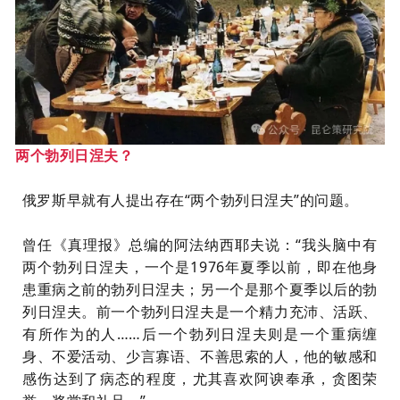
两
个勃列日涅夫
？
俄罗斯早就有人提出存在“两个勃列日涅夫”的问题。
曾任《真理报》总编的
阿法纳西耶夫
说：“我头脑中有
两个勃列日涅夫，一个是1976年夏季以前，即在他身
患重病之前的勃列日涅夫；另一个是那个夏季以后的勃
列日涅夫。前一个勃列日涅夫是一个精力充沛、活跃、
有所作为的人……后一个勃列日涅夫则是一个重病缠
身、不爱活动、少言寡语、不善思索的人，他的敏感和
感伤达到了病态的程度，尤其喜欢阿谀奉承，贪图荣