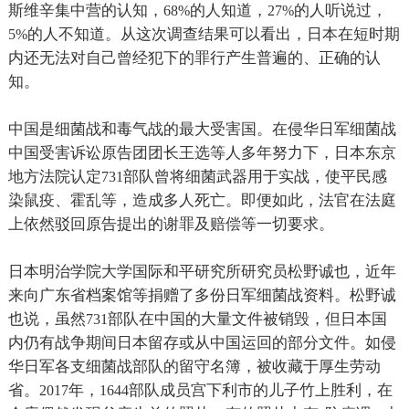
斯维辛集中营的认知，
的人知道，
的人听说过，
68%
27%
的人不知道。从这次调查结果可以看出，日本在短时期
5%
内还无法对自己曾经犯下的罪行产生普遍的、正确的认
知。
中国是细菌战和毒气战的最大受害国。在侵华日军细菌战
中国受害诉讼原告团团长王选等人多年努力下，日本东京
地方法院认定
部队曾将细菌武器用于实战，使平民感
731
染鼠疫、霍乱等，造成多人死亡。即便如此，法官在法庭
上依然驳回原告提出的谢罪及赔偿等一切要求。
日本明治学院大学国际和平研究所研究员松野诚也，近年
来向广东省档案馆等捐赠了多份日军细菌战资料。松野诚
也说，虽然
部队在中国的大量文件被销毁，但日本国
731
内仍有战争期间日本留存或从中国运回的部分文件。如侵
华日军各支细菌战部队的留守名簿，被收藏于厚生劳动
省。
年，
部队成员宫下利市的儿子竹上胜利，在
2017
1644