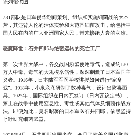
陈列馆供图
731
部队是日军侵华期间策划、组织和实施细菌战的大本
营，其违背人伦的活体实验和大范围细菌攻击，给包括中
国人民在内的广大亚洲国家人民，带来惨绝人寰的灾难。
恶魔降世：石井四郎与绝密运转的死亡工厂
第一次世界大战中，各交战国频繁使用毒气，造成约
130
万人中毒。毒气的大规模杀伤性，深深刺激了日本军国主
义者。
年，日本陆军军医学校讲授如何进行
家畜
1916
“
战
。
年，小泉亲彦研制了数种毒气，设计出防毒面
”
1918
具。
年，国际组织在日内瓦签订《日内瓦议定书》，
1925
禁止在战争中使用窒息性、毒性或其他气体及细菌作战方
法。即便如此，臭名昭著的日本军医石井四郎，依然坚持
呼吁研究细菌武器。
1928
年
月，石井四郎出国考察，会见了欧美多国科学家
4