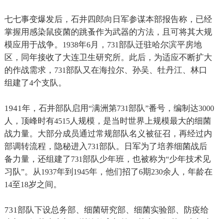
七七事变爆发后，石井四郎向日军参谋本部报告称，已经
掌握用感染鼠疫菌的跳蚤作为武器的方法，且可将其大规
模应用于战争。
年
月，
部队迁驻哈尔滨平房地
1938
6
731
区，同年接收了大连卫生研究所。此后，为适应不断扩大
的作战需求，
部队又在海拉尔、孙吴、牡丹江、林口
731
组建了
个支队。
4
1941
年，石井部队启用
满洲第
部队
番号，编制达
“
731
”
3000
人，顶峰时有
人规模，是当时世界上规模最大的细菌
4515
战力量。大部分成员通过常规部队名义被征召，再经过内
部调转流程，隐秘进入
部队。日军为了培养细菌战后
731
备力量，还组建了
部队少年班，也被称为
少年技术见
731
“
习队
。从
年到
年，他们招了
期
余人，年龄在
”
1937
1945
6
230
至
岁之间。
14
18
731
部队下设总务部、细菌研究部、细菌实验部、防疫给