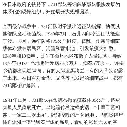
在日本政府的扶持下，
部队等细菌战部队很快发展为
731
体系化的恐怖组织，开始展开大规模屠杀。
全面侵华战争中，
部队时常派出远征队指挥、协同其
731
他部队发动细菌战。
年
月，石井四郎率远征队抵达
1940
7
宁波。
月，远征队将
公斤鼠疫、霍乱、伤寒等细菌
10
125
载体布撒在居民区、河流和蓄水池，引发鼠疫大扩散。
年和
年，日军在衢州地区布撒了大量细菌，导致
1940
1942
至
年当地累计发病
余万人，病死
万余人。许多
1940
1948
30
5
乡镇都出现烂脚病，有的人脚发黑溃烂，有的人骨头都露
了出来。在日军对金华、义乌等地发起的细菌战中，都有
部队的
鬼影
。
731
“
”
1941
年
月，
部队在常德布撒鼠疫载体
公斤，造成
11
731
36
大量人员染病死亡。当地流传着这样的话：
十里千墓相
“
连，一家二三次出殡，野狼咬散的尸骨遍地，乌鸦啄得尸
体血淋淋
夜里飘着尸体的腐臭，看到的尽是无人的空
”“