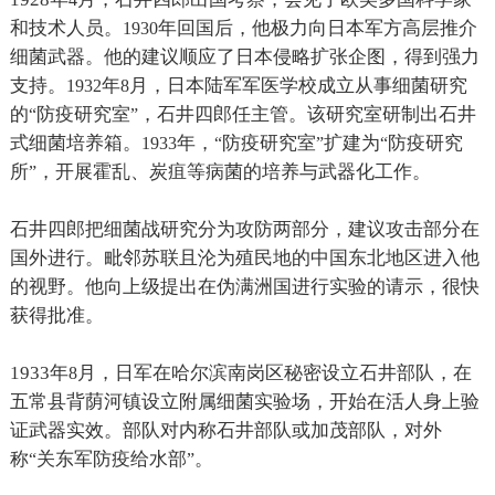
和技术人员。
年回国后，他极力向日本军方高层推介
1930
细菌武器。他的建议顺应了日本侵略扩张企图，得到强力
支持。
年
月，日本陆军军医学校成立从事细菌研究
1932
8
的
防疫研究室
，石井四郎任主管。该研究室研制出石井
“
”
式细菌培养箱。
年，
防疫研究室
扩建为
防疫研究
1933
“
”
“
所
，开展霍乱、炭疽等病菌的培养与武器化工作。
”
石井四郎把细菌战研究分为攻防两部分，建议攻击部分在
国外进行。毗邻苏联且沦为殖民地的中国东北地区进入他
的视野。他向上级提出在伪满洲国进行实验的请示，很快
获得批准。
1933
年
月，日军在哈尔滨南岗区秘密设立石井部队，在
8
五常县背荫河镇设立附属细菌实验场，开始在活人身上验
证武器实效。部队对内称石井部队或加茂部队，对外
称
关东军防疫给水部
。
“
”