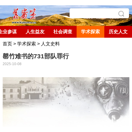
企业参谋
人生益友
社会调查
学术探索
历史人文
首页
>
学术探索
>
人文史料
罄竹难书的731部队罪行
2025-10-08