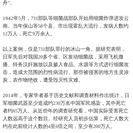
舟
。
”
1942
年
月，
部队等细菌战部队开始用细菌炸弹进攻云
5
731
南。当年保山等
个县、市出现霍乱大流行，发病人数约
58
万人，死亡
万余人。
12
9
以上案例，仅是
部队罪行的冰山一角。据研究表明，
731
日军先后对我国
多个省、区发动细菌战，采用飞机撒
20
播、特务汉奸施放以及掺入食品、水源等方式进行细菌攻
击，造成大范围的烈性病流行。那些被侵害的地方生灵涂
炭，农作物绝收，遭受毁灭性灾难。
2014
年，专家学者基于历史文献和调查材料作出统计，日
军细菌武器至少造成约
万名中国军民感染，其中死亡
230
者约
万人。从近些年的调查研究看，中国实际受害死亡
65
人数远高于这个数目。经研究人员初步估算，死亡人数大
约在此前统计人数的
至
倍之间，至少有
万人。
4
6
200