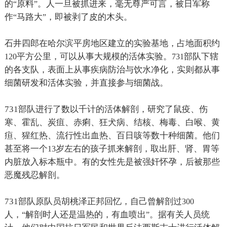
的
原料
。人一旦被抓进来，毫无尊严可言，被日军称
“
”
作
马路大
，即被剥了皮的木头。
“
”
石井四郎在哈尔滨平房地区建立的实验基地，占地面积约
平方公里，可以从事大规模的活体实验。
部队下辖
120
731
的各支队，表面上从事疾病防治与饮水净化，实则都从事
细菌研发和活体实验，并直接参与细菌战。
731
部队进行了数以千计的活体解剖，研究了鼠疫、伤
寒、霍乱、炭疽、赤痢、狂犬病、结核、梅毒、白喉、黄
疸、猩红热、流行性出血热、百日咳等数十种细菌。他们
甚至将一个
岁左右的孩子抓来解剖，取出肝、肾、胃等
13
内脏放入标本瓶中。有的女性先是被强奸怀孕，后被那些
恶魔残忍解剖。
731
部队原队员胡桃泽正邦回忆，自己曾解剖过
300
人，
解剖时人还是温热的，有血喷出
。据有关人员统
“
”