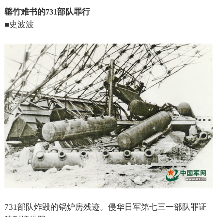
罄竹难书的
部队罪行
731
■
史波波
731
部队炸毁的锅炉房残迹。侵华日军第七三一部队罪证