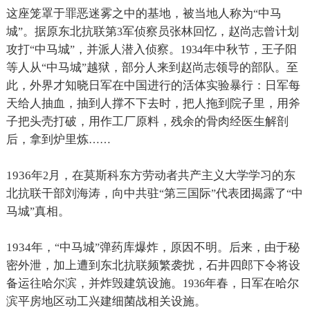
这座笼罩于罪恶迷雾之中的基地，被当地人称为
中马
“
城
。据原东北抗联第
军侦察员张林回忆，赵尚志曾计划
”
3
攻打
中马城
，并派人潜入侦察。
年中秋节，王子阳
“
”
1934
等人从
中马城
越狱，部分人来到赵尚志领导的部队。至
“
”
此，外界才知晓日军在中国进行的活体实验暴行：日军每
天给人抽血，抽到人撑不下去时，把人拖到院子里，用斧
子把头壳打破，用作工厂原料，残余的骨肉经医生解剖
后，拿到炉里炼
……
1936
年
月，在莫斯科东方劳动者共产主义大学学习的东
2
北抗联干部刘海涛，向中共驻
第三国际
代表团揭露了
中
“
”
“
马城
真相。
”
1934
年，
中马城
弹药库爆炸，原因不明。后来，由于秘
“
”
密外泄，加上遭到东北抗联频繁袭扰，石井四郎下令将设
备运往哈尔滨，并炸毁建筑设施。
年春，日军在哈尔
1936
滨平房地区动工兴建细菌战相关设施。