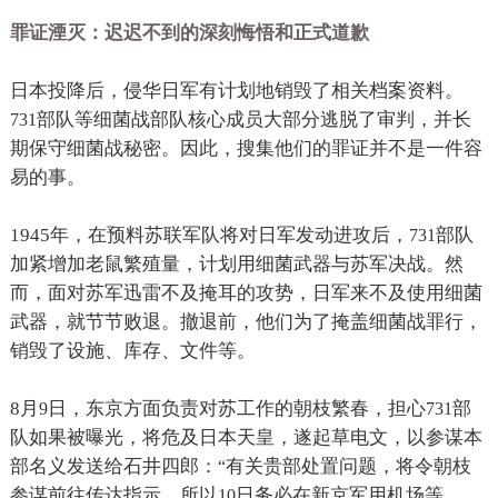
罪证湮灭：迟迟不到的深刻悔悟和正式道歉
日本投降后，侵华日军有计划地销毁了相关档案资料。
部队等细菌战部队核心成员大部分逃脱了审判，并长
731
期保守细菌战秘密。因此，搜集他们的罪证并不是一件容
易的事。
1945
年，在预料苏联军队将对日军发动进攻后，
部队
731
加紧增加老鼠繁殖量，计划用细菌武器与苏军决战。然
而，面对苏军迅雷不及掩耳的攻势，日军来不及使用细菌
武器，就节节败退。撤退前，他们为了掩盖细菌战罪行，
销毁了设施、库存、文件等。
8
月
日，东京方面负责对苏工作的朝枝繁春，担心
部
9
731
队如果被曝光，将危及日本天皇，遂起草电文，以参谋本
部名义发送给石井四郎：
有关贵部处置问题，将令朝枝
“
参谋前往传达指示，所以
日务必在新京军用机场等
10