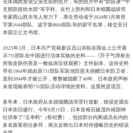
仓库偶然发现父亲生前的照片，有的照片中有
防疫课
中
“
”“
支那防疫给水部
等字样。在竹上胜利和日本细菌战研究
”
专家西山胜夫等人努力下，厚生劳动省于
年
月将登
2024
3
字第
部队、波字第
部队等的留守名簿，移交至日
1644
8604
本国立公文书馆。
2025
年
月，日本共产党籍参议员山添拓在国会上公开展
3
示
部队在中国进行活体实验的史料
《芥子气弹射击
731
——
所致皮肤伤害及一般临床症状观察》文件副本。这份史料
早在
年就由原
部队军医池田苗夫捐赠日本防卫省，
1964
731
直到
年才被公开，整整被隐匿了
年。日本政府声称
2004
40
未发现能表明
部队活动详情的资料。这显然是谎言。
731
多年来，日本政府从未就细菌战等罪行道歉，错误史观在
日本依旧盛行。今年
月
日，日本首相石破茂向靖国神
8
15
社供奉了
玉串料
（祭祀费），包括部分内阁成员在内的
“
”
多名政客前往参拜，再次反映出日本对待侵略历史的错误
态度。