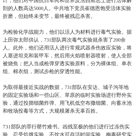
计，他们对中国抗日军民和世界反法西斯志士进行活体解
剖的人数高达
人。中共地下党员崔德恩饱受活体实验
5000
折磨，但始终未变节，最终被残忍杀害。
为检验化学战能力，他们以活人为材料进行毒气实验。据
上田弥太郎供认，
部队两次毒气实验就杀害了
余
731
200
人。此外，他们还用活人进行常规武器杀伤效应实验，将
人塞进坦克和装甲车，然后用火焰喷射器喷射，使人全部
被烧焦；把人当成枪弹穿透实验原料，分为裸体组、单衣
组、棉衣组，测试步枪的穿透性能。
为取得最接近实战的数据，
部队在安达、城子沟等地
731
的固定实验场和一些山区、草原的临时实验场进行野外实
验，通过投掷细菌炸弹、用飞机低空布撒细菌、向蓄水池
和牧场投毒等方式，大规模屠杀无辜百姓。
731
部队的罪行罄竹难书。凶残至极的他们进行过冻伤实
验、忍受饥饿实验、不饮水可存活时间实验、梅毒研究实