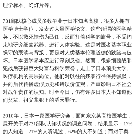
理学标本、幻灯片等。
731
部队核心成员多数毕业于日本知名高校，很多人拥有
医学博士学位，发表过大量医学论文。这些所谓的医学精
英，不以救死扶伤为己任，反而打着科学的旗号，不受约
束地研究细菌武器、进行人体实验。这是对医者基本职业
操守的亵渎与背叛，更是对人类基本伦理道德的践踏与破
坏。日本医学界本应进行深刻反省。然而，很多细菌战罪
犯战后获得巨大财富与科学荣誉，走上了日本顶尖大学、
医疗机构的高层岗位。他们对以往的残暴行径保持缄默，
并向后代传播虚假历史和错误价值观，严重影响日本社会
对战争责任的认知。时至今日，仍有许多日本人不知道他
们父辈、祖父辈犯下的滔天罪行。
2010
年，日本一家医学研究会，面向东京某高校医学生，
展开关于对
部队认知状况的调查问卷，结果显示：
731
17%
的人知道，
的人听说过，
的人不知道；而对于奥
21%
62%