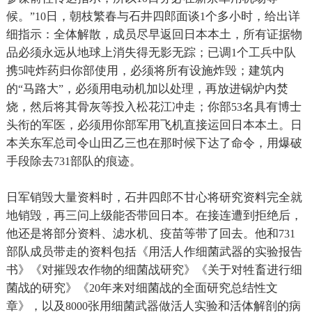
候。
日，朝枝繁春与石井四郎面谈
个多小时，给出详
”10
1
细指示：全体解散，成员尽早返回日本本土，所有证据物
品必须永远从地球上消失得无影无踪；已调
个工兵中队
1
携
吨炸药归你部使用，必须将所有设施炸毁；建筑内
5
的
马路大
，必须用电动机加以处理，再放进锅炉内焚
“
”
烧，然后将其骨灰等投入松花江冲走；你部
名具有博士
53
头衔的军医，必须用你部军用飞机直接运回日本本土。日
本关东军总司令山田乙三也在那时候下达了命令，用爆破
手段除去
部队的痕迹。
731
日军销毁大量资料时，石井四郎不甘心将研究资料完全就
地销毁，再三问上级能否带回日本。在接连遭到拒绝后，
他还是将部分资料、滤水机、疫苗等带了回去。他和
731
部队成员带走的资料包括《用活人作细菌武器的实验报告
书》《对摧毁农作物的细菌战研究》《关于对牲畜进行细
菌战的研究》《
年来对细菌战的全面研究总结性文
20
章》，以及
张用细菌武器做活人实验和活体解剖的病
8000