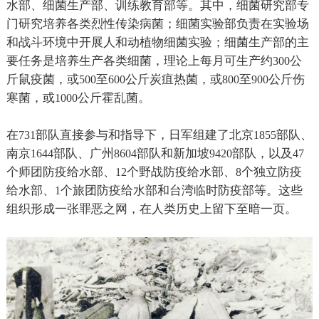
水部、细菌生产部、训练教育部等。其中，细菌研究部专
门研究培养各类烈性传染病菌；细菌实验部负责在实验场
和战斗环境中开展人和动植物细菌实验；细菌生产部的主
要任务是培养生产各类细菌，理论上每月可生产约
公
300
斤鼠疫菌，或
至
公斤炭疽热菌，或
至
公斤伤
500
600
800
900
寒菌，或
公斤霍乱菌。
1000
在
部队直接参与和指导下，日军组建了北京
部队、
731
1855
南京
部队、广州
部队和新加坡
部队，以及
1644
8604
9420
47
个师团防疫给水部、
个野战防疫给水部、
个独立防疫
12
8
给水部、
个旅团防疫给水部和台湾临时防疫部等。这些
1
组织形成一张罪恶之网，在人类历史上留下至暗一页。