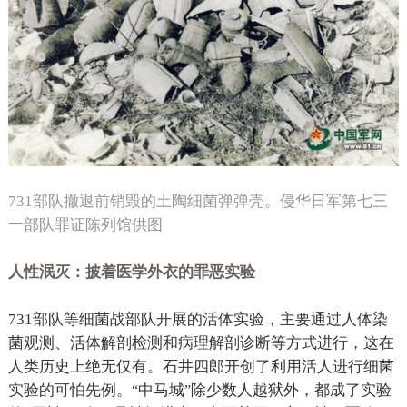
731
部队撤退前销毁的土陶细菌弹弹壳。侵华日军第七三
一部队罪证陈列馆供图
人性泯灭：披着医学外衣的罪恶实验
731
部队等细菌战部队开展的活体实验，主要通过人体染
菌观测、活体解剖检测和病理解剖诊断等方式进行，这在
人类历史上绝无仅有。石井四郎开创了利用活人进行细菌
实验的可怕先例。
中马城
除少数人越狱外，都成了实验
“
”