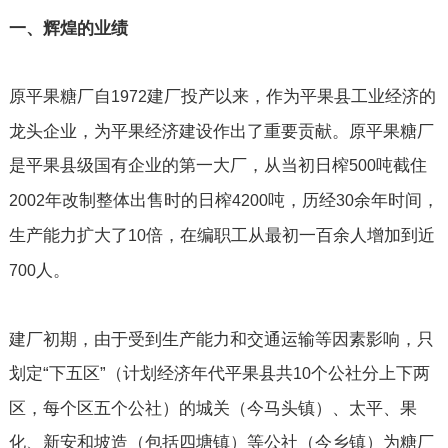
一、辉煌的业绩
原平果糖厂自
建厂投产以来，作为平果县工业经济的
1972
龙头企业，为平果经济建设作出了重要贡献。原平果糖厂
是平果县级国有企业的第一大厂，从当初日榨
吨截住
500
年改制整体出售时的日榨
吨，历经
余年时间，
2002
4200
30
生产能力扩大了
倍，在编职工从最初一百余人增加到近
10
人。
700
建厂初期，由于受到生产能力和交通运输等因素影响，只
划定“下五区”（计划经济年代平果县共
个公社分上下两
10
区，每个区五个公社）的城关（今马头镇）、太平、果
化、新安和坡造（包括四塘镇）等公社（今乡镇）为糖厂