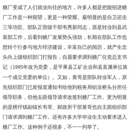
糖厂变成了人们就业向往的地方，许多人都是把能招进糖
厂工作是一种期望，更是一种荣耀。最明显的是自卫还击
三等功臣、部队正营级干部韦秀新同志，原是转业到县武
装部工作，后看到糖厂发展势头强劲，长期在部队工作也
想转个行参与地方经济建设，丰富自己的阅历，就产生念
头向上级组织部门打报告，自愿要求调到糖厂任党总支书
记（
年改为党委，是平果县工矿企业和县直属单位第
1995
一个成立党委的单位）。又如，黄哥是部队转业军人，原
先组织部门已发报道通知书给他到税务局铝业桥头分所任
领导职务，但他去跟领导请求改签到糖厂工作。更为明显
的是榜圩镇副镇长韦哥、财政所干部黄哥也自主跟组织部
门请求调到糖厂工作。还有许多大学毕业生主动要求进入
糖厂工作。这种例子还很多，不一一列举了。