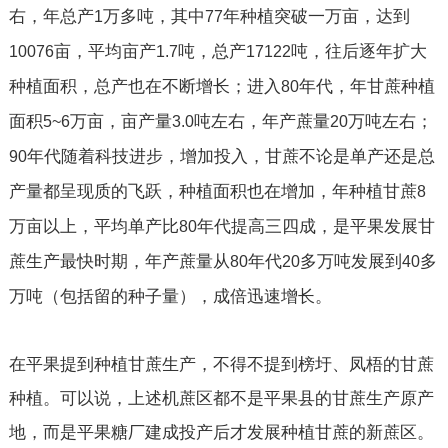
右，年总产
万多吨，其中
年种植突破一万亩，达到
1
77
亩，平均亩产
吨，总产
吨，往后逐年扩大
10076
1.7
17122
种植面积，总产也在不断增长；进入
年代，年甘蔗种植
80
面积
万亩，亩产量
吨左右，年产蔗量
万吨左右；
5~6
3.0
20
年代随着科技进步，增加投入，甘蔗不论是单产还是总
90
产量都呈现质的飞跃，种植面积也在增加，年种植甘蔗
8
万亩以上，平均单产比
年代提高三四成，是平果发展甘
80
蔗生产最快时期，年产蔗量从
年代
多万吨发展到
多
80
20
40
万吨（包括留的种子量），成倍迅速增长。
在平果提到种植甘蔗生产，不得不提到榜圩、凤梧的甘蔗
种植。可以说，上述机蔗区都不是平果县的甘蔗生产原产
地，而是平果糖厂建成投产后才发展种植甘蔗的新蔗区。