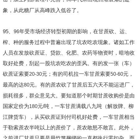
象，从此糖厂从高峰跌入低谷了。
95
、
年受市场经济转型初期的影响，在甘蔗砍、运、
96
榨、种的服务过程中普遍出现了坑农吃农现象。诸如工作
人员在发放砍蔗证、贷款、化肥、农药等物资时，暗地收
取好处费，刮起一股坑农吃农的歪风。有的发一张（车）
砍蔗证索要
元；有的司机拉一车甘蔗索要
元，
20-30
50-60
最高的达
元。有的蔗农砍了甘蔗后五六天不能运进厂，
80
损耗很多，群众意见大。要知道那个时期甘蔗收购价是由
国家定价为
元
吨，一车甘蔗满载八九吨（解放牌、柳
180
/
江牌货车），从买砍蔗证到付司机好处费，一车甘蔗相当
于勒索蔗农半吨以上的蔗价了，蔗农敢怒不敢言。此外，
之前进厂甘蔗只要是用竹篾捆绑的一直都执行零扣杂，而