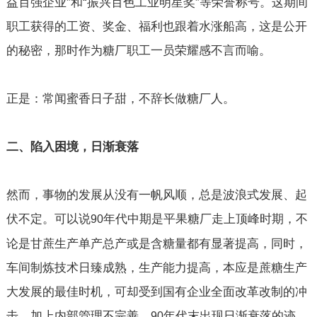
益百强企业”和“振兴百色工业明星奖”等荣誉称号。这期间
职工获得的工资、奖金、福利也跟着水涨船高，这是公开
的秘密，那时作为糖厂职工一员荣耀感不言而喻。
正是：常闻蜜香日子甜，不辞长做糖厂人。
二、陷入困境，日渐衰落
然而，事物的发展从没有一帆风顺，总是波浪式发展、起
伏不定。可以说
年代中期是平果糖厂走上顶峰时期，不
90
论是甘蔗生产单产总产或是含糖量都有显著提高，同时，
车间制炼技术日臻成熟，生产能力提高，本应是蔗糖生产
大发展的最佳时机，可却受到国有企业全面改革改制的冲
击，加上内部管理不完善，
年代末出现日渐衰落的迹
90