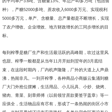
的平均单产
吨、含糖量
、年总产
多万吨（包括留
3.6
13%
40
种），产糖
多吨、蔗农收入
多万元、实现税利
52000
6000
多万元，单产、含糖量、总产量都是不断增长，实现
5000
了农户增收、企业增效、地方财政增长的三同步增长的目
标。
每到榨季是糖厂生产和生活最活跃的高峰期，吹过这里风
也甜。榨季一般都是从当年
月开始到翌年的
月底结
11
3
束，在这段时期内，厂内机声隆隆，厂外的大道上人声鼎
沸，热闹非凡。一到开榨季，各种商品小商贩云集涌到糖
厂大门外抢位摆摊，生活用品、小儿玩具、小炒、烧烤、
猪肉、青菜、刻章师傅（以前领甘蔗款要签字盖章）等一
应俱全，生活物品应有尽有，形成了一条热闹的街区小市