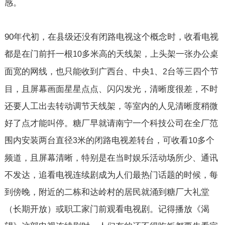
感。
90
年代初，在县级还没有闭路电视这个概念时，收看电视
都是在门前扦一根
多米高的天线架，上头架一张办公桌
10
面宽的网线，也只能收到广西台、中央
、
台等三四个节
1
2
目，且屏幕画面星星点点、闪闪发光，清晰度很差，不时
还要人工出去转动调节天线架，等室内的人见清晰度稍微
好了点才能叫停。糖厂早就请南宁一个科技公司在全厂范
围内安装两台直径
米的闭路电视差转台，可收看
多个
3
10
频道，且屏幕清晰，特别是在当时娱乐活动场所少、通讯
不发达，追看电视连续剧成为人们最热门话题的时候，每
到傍晚，附近的二栋和达岭村的居民就涌到糖厂大礼堂
（长期开放）或职工家门前观看电视剧。记得播放《渴