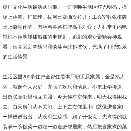
糖厂文化生活最活跃时期。一进傍晚生活区灯光明亮，操
场上跳舞、打篮球、拔河比赛渐次拉开；工会室数张棋牌
桌上噼啪作响，围坐着各路棋牌高手对弈；大礼堂里的电
视机不停地转播热播的电视剧，追剧的观众聚精会神观
看；宿舍区划拳猜码和谈笑声此起彼伏，充满了和谐欢乐
的生活情景。
生活区里
多住户全都住着本厂职工及家属，全是熟人
200
区，就像个大家庭，充满了欢乐和情意。小孩上学接送、
出街买卖邻里相互关照，今天你有空你来，明天我得闲我
去。白天房门从不关闭，上下左右邻里串门就像进自家门
一样进进出出，从没有生疏感。到了开饭点，先煮得的就
装满一碗饭菜一边吃一边走进邻居家，然后把自家煮的菜