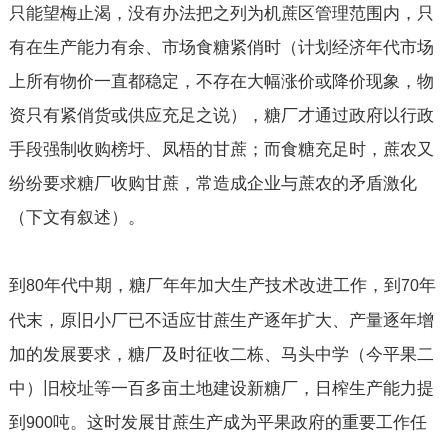
只能望梅止渴，没有办法把之列为机蔗区管理范围内，只
有在生产能力有余、市场食糖紧俏时（计划经济年代市场
上所有物价一直都稳定，不存在大幅涨价或降价现象，物
资只有紧俏货或供应充足之说），糖厂才通过政府以行政
手段强制收购榜圩、凤梧的甘蔗；而食糖充足时，蔗农又
纷纷要求糖厂收购甘蔗，常造成企业与蔗农的矛盾激化
（下文有叙述）。
到
年代中期，糖厂年年加大生产技术改进工作，到
年
80
70
代末，原旧小厂已不适应甘蔗生产逐年扩大、产量逐年增
加的发展要求，糖厂及时征收二栋、马头中学（今平果二
中）旧校址等一百多亩土地建设新糖厂，日榨生产能力提
到
吨。这时发展甘蔗生产成为平果政府的重要工作任
900