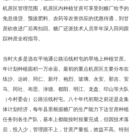
机蔗区管理范围，机蔗区内种植甘蔗可享受到糖厂给予的
免息借贷、预拔肥料、农药等农资供应的优惠待遇，到甘
蔗砍收进厂后再扣回。糖厂还派技术人员常年深入田间跟
踪种蔗全程指导。
当时大多是选在平地通公路沿线村屯的旱地上种植甘蔗。
年计划种植面积一万余亩。最初的重点机蔗区主要分布在
练沙、达岭、同仁、新圩、袍烈、玻璃、永安、那吉、安
马、同社、布思、渌德、都阳、明江、龙盘、印山等大队
（今村委会）公路沿线村屯。八十年代初期之前还是走集
体计划经济，每年县里根据糖厂的生产能力下达甘蔗种植
任务到各生产队，基本上都能按时按量完成，但因技术落
后，投入少，管理跟不上，甘蔗产量低，效益不高。特别