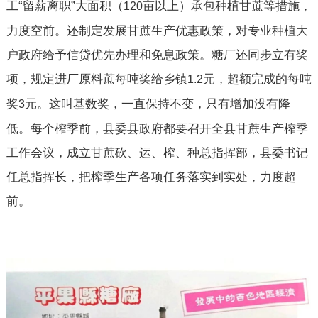
工“留薪离职”大面积（
亩以上）承包种植甘蔗等措施，
120
力度空前。还制定发展甘蔗生产优惠政策，对专业种植大
户政府给予信贷优先办理和免息政策。糖厂还同步立有奖
项，规定进厂原料蔗每吨奖给乡镇
元，超额完成的每吨
1.2
奖
元。这叫基数奖，一直保持不变，只有增加没有降
3
低。每个榨季前，县委县政府都要召开全县甘蔗生产榨季
工作会议，成立甘蔗砍、运、榨、种总指挥部，县委书记
任总指挥长，把榨季生产各项任务落实到实处，力度超
前。