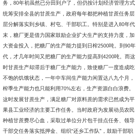
务，
年初虽然已分田到户了，但仍按计划经济管理方式
80
统筹安排全县的甘蔗生产，政府每年都把种植甘蔗任务层
层分解落实到乡镇、村屯、干部职工。特别是进入
年代
80
末，糖厂更是借力国家鼓励企业扩大生产的支持力度，加
大资金投入，把糖厂的生产能力提到日榨
吨。到
年
2500
90
代，才几年时间又把糖厂的生产能力提高到
吨。而这
4200
时甘蔗生产却滞后于糖厂生产能力，致使糖厂一度造成吃
不饱的饥饿状态，一年中车间生产能力闲置达八九个月，
榨季生产能力也只能利用
左右，生产资源白白浪费。
70%
这时发展甘蔗生产，满足糖厂对原料蔗的需求已然成为平
果县工业经济的主要工作任务。当时政府为发展动员农民
种植甘蔗费尽心血，采取过单位分片包干挂点任务、领导
干部交任务落实抵押金、组织“还乡工作队”，鼓励干部职