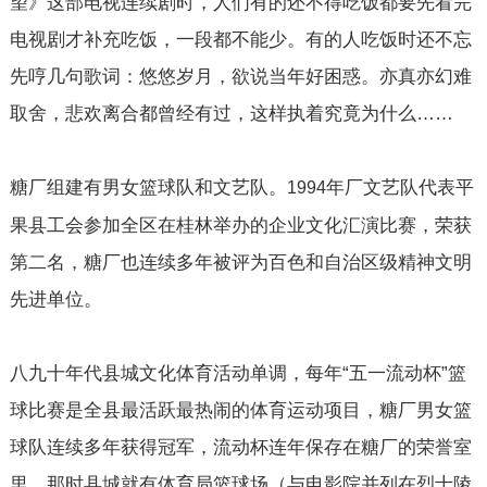
望》这部电视连续剧时，人们有的还不得吃饭都要先看完
电视剧才补充吃饭，一段都不能少。有的人吃饭时还不忘
先哼几句歌词：悠悠岁月，欲说当年好困惑。亦真亦幻难
取舍，悲欢离合都曾经有过，这样执着究竟为什么……
糖厂组建有男女篮球队和文艺队。
年厂文艺队代表平
1994
果县工会参加全区在桂林举办的企业文化汇演比赛，荣获
第二名，糖厂也连续多年被评为百色和自治区级精神文明
先进单位。
八九十年代县城文化体育活动单调，每年“五一流动杯”篮
球比赛是全县最活跃最热闹的体育运动项目，糖厂男女篮
球队连续多年获得冠军，流动杯连年保存在糖厂的荣誉室
里。那时县城就有体育局篮球场（与电影院并列在烈士陵