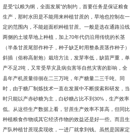
是受“以粮为纲，全面发展”的制约，首要任务是保证粮食
生产，那时水田是不能用来种植甘蔗的，旱地也控制在一
定的范围内，不能超面积种植甘蔗。一般是选在通路沿线
两侧的土坡旱地上种植，加上
年代仍沿用传统的长茎
70
（半条甘蔗尾部作种子，种子缺乏时用整条蔗茎作种子）
斜插（俗称高射炮）栽培方法，发芽率低，缺苗严重，单
产不足
吨，又常受旱灾及病虫害等自然灾害的影响，全
2
县年产机蔗量徘徊在二三万吨，年产糖量二三千吨。同
时，由于糖厂制炼技术一直在发展中不断摸索和研发，当
时只能以产赤砂糖为主，白砂糖占比不到
，生产效率
30%
低。从这些生产数据上看，甘蔗生产效率不算高，但同比
种植粮食作物或其它经济作物的效益还是好一些。而且生
产队种植甘蔗现卖现收，一进厂就拿到钱。虽然是国家定