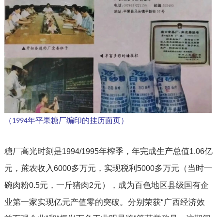
（
年平果糖厂编印的挂历面页）
1994
糖厂高光时刻是
年榨季，年完成生产总值
亿
1994/1995
1.06
元，蔗农收入
多万元，实现税利
多万元（当时一
6000
5000
碗肉粉
元，一斤猪肉
元），成为百色地区县级国有企
0.5
2
业第一家实现亿元产值零的突破。分别荣获“广西经济效