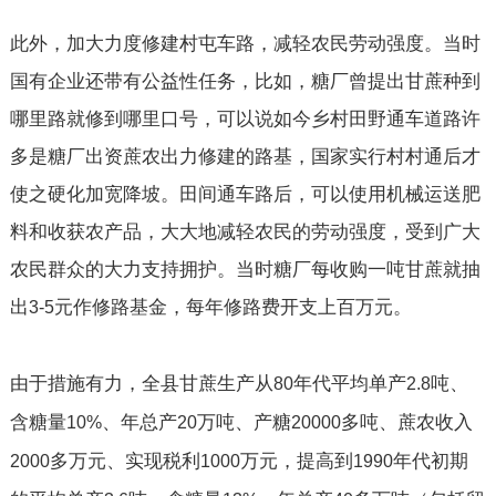
此外，加大力度修建村屯车路，减轻农民劳动强度。当时
国有企业还带有公益性任务，比如，糖厂曾提出甘蔗种到
哪里路就修到哪里口号，可以说如今乡村田野通车道路许
多是糖厂出资蔗农出力修建的路基，国家实行村村通后才
使之硬化加宽降坡。田间通车路后，可以使用机械运送肥
料和收获农产品，大大地减轻农民的劳动强度，受到广大
农民群众的大力支持拥护。当时糖厂每收购一吨甘蔗就抽
出
元作修路基金，每年修路费开支上百万元。
3-5
由于措施有力，全县甘蔗生产从
年代平均单产
吨、
80
2.8
含糖量
、年总产
万吨、产糖
多吨、蔗农收入
10%
20
20000
多万元、实现税利
万元，提高到
年代初期
2000
1000
1990