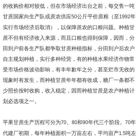
的收购价相对较低，但在市场经济出台之前，每交售一吨
甘蔗国家向生产队或蔗农供应
公斤平价原粮（至
年
50
1992
实行市场经济后取消），以保障蔗农的口粮问题。种植甘
蔗不但有经济收入来源，而且口粮也得到保障，因而，分
田到户前各生产队都争取甘蔗种植指标，分田到户后农户
自主规划种植，实行多种经营，有的种植水果经济作物常
受市场价格波动影响，有丰年歉年之分，甚至烂市无收的
现象时有发生，而种植甘蔗年年都有收成，糖厂一条都不
少照价按时收购，收入稳定，因而种植甘蔗是农户种植计
划必选项之一。
平果甘蔗生产历程可分为
、
和
年代三个阶段。
年
70
80
90
70
代建厂初期，每年种植面积一万亩左右，平均亩产
吨左
1.5