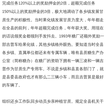
完成任务
以上的奖励押金的
倍，超额完成任务
120%
2
以上的奖励押金的
倍，极大地调动了各乡镇发展甘
150%
3
蔗生产的积极性。当时果化镇发展甘蔗力度大，年年都走
在全县的前列，年年超额完成任务，年年获大奖。用现在
的话说领奖金都领到手发抖去。
年糖厂还额外奖励一
1993
部吉普车给果化镇，其他乡镇格外眼热。要知道当时全县
各乡镇、直属单位都还未有专属车辆，唯有县蔗糖生产办
公室（简称糖办）在糖厂的资助下拥有一辆三凌和一辆吉
普作为甘蔗生产专用车。不说是乡镇和县直各部门了，就
是县委县政府也才有那么二三辆小车，而且吉普算是最好
的车辆了。
组织还乡工作队回乡动员乡亲种植甘蔗。规定全县机关干