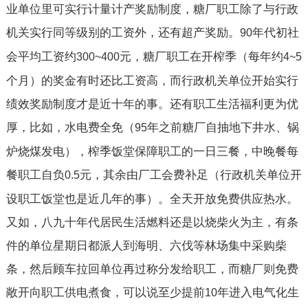
业单位里可实行计量计产奖励制度，糖厂职工除了与行政
机关实行同等级别的工资外，还有超产奖励。
年代初社
90
会平均工资约
元，糖厂职工在开榨季（每年约
300~400
4~5
个月）的奖金有时还比工资高，而行政机关单位开始实行
绩效奖励制度才是近十年的事。还有职工生活福利更为优
厚，比如，水电费全免（
年之前糖厂自抽地下井水、锅
95
炉烧煤发电），榨季饭堂保障职工的一日三餐，中晚餐每
餐职工自负
元，其余由厂工会费补足（行政机关单位开
0.5
设职工饭堂也是近几年的事）。全天开放免费供应热水。
又如，八九十年代居民生活燃料还是以烧柴火为主，有条
件的单位星期日都派人到海明、六伐等林场集中采购柴
条，然后顾车拉回单位再过称分发给职工，而糖厂则免费
敞开向职工供电煮食，可以说至少提前
年进入电气化生
10