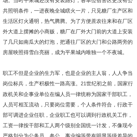
场。当时平果城还没有安装路灯，各单位宿舍区更没有公
共照明条件，一进夜晚全城瞎火一片，只见糖厂生产区和
生活区灯火通明，热气腾腾。为了方便蔗农往来和在厂区
外大道上摆摊的小商贩，糖厂在厂外大门前的大道上安装
了几只如南瓜大的灯泡，把通往厂区的大门和公路两旁的
房屋映照得雪白亮丽，成为平果城内唯独一个不夜城。
职工不但是企业的生力军，也是企业的主人翁，人人争当
岗位标兵，生产积极性一路高涨。
世纪初之前，国家行
21
政机关和企事业单位在编人员一律统称为国家干部职工，
人员可相互流动，只要岗位需要，个人条件符合，行政干
部可调进企业任职，企业职工也可以调到行政机关工作，
工资一律按干部和工人两个级别全国统一计发，不像现今
严格划分为公务员、参公、事业编等带有明显等级差异的