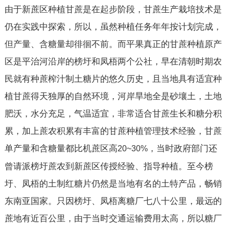
由于新蔗区种植甘蔗是在起步阶段，甘蔗生产栽培技术是
仍在实践中探索，所以，虽然种植任务年年按计划完成，
但产量、含糖量却徘徊不前。而平果真正的甘蔗种植原产
区是平治河沿岸的榜圩和凤梧两个公社，早在清朝时期农
民就有种蔗榨汁制土糖片的悠久历史，且当地具有适宜种
植甘蔗得天独厚的自然环境，河岸旱地全是砂壤土，土地
肥沃，水分充足，气温适宜，非常适合甘蔗生长和糖分积
累，加上蔗农积累有丰富的甘蔗种植管理技术经验，甘蔗
单产量和含糖量都比机蔗区高
，当时政府部门还
20~30%
曾请派榜圩蔗农到新蔗区传授经验、指导种植。至今榜
圩、凤梧的土制红糖片仍然是当地有名的土特产品，畅销
东南亚国家。只因榜圩、凤梧离糖厂七八十公里，最远的
蔗地有近百公里，由于当时交通运输费用太高，所以糖厂