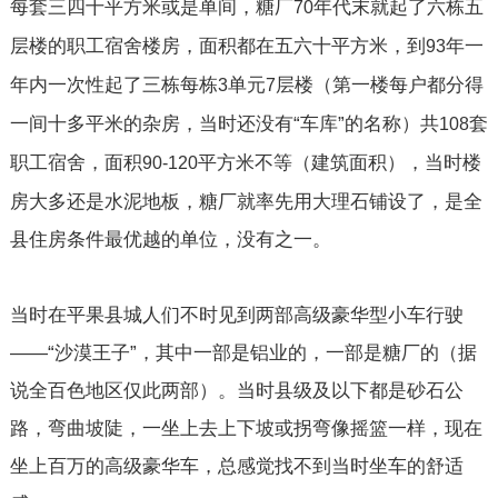
每套三四十平方米或是单间，糖厂
年代末就起了六栋五
70
层楼的职工宿舍楼房，面积都在五六十平方米，到
年一
93
年内一次性起了三栋每栋
单元
层楼（第一楼每户都分得
3
7
一间十多平米的杂房，当时还没有“车库”的名称）共
套
108
职工宿舍，面积
平方米不等（建筑面积），当时楼
90-120
房大多还是水泥地板，糖厂就率先用大理石铺设了，是全
县住房条件最优越的单位，没有之一。
当时在平果县城人们不时见到两部高级豪华型小车行驶
——“沙漠王子”，其中一部是铝业的，一部是糖厂的（据
说全百色地区仅此两部）。当时县级及以下都是砂石公
路，弯曲坡陡，一坐上去上下坡或拐弯像摇篮一样，现在
坐上百万的高级豪华车，总感觉找不到当时坐车的舒适