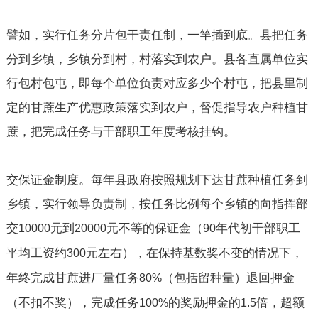
譬如，实行任务分片包干责任制，一竿插到底。县把任务
分到乡镇，乡镇分到村，村落实到农户。县各直属单位实
行包村包屯，即每个单位负责对应多少个村屯，把县里制
定的甘蔗生产优惠政策落实到农户，督促指导农户种植甘
蔗，把完成任务与干部职工年度考核挂钩。
交保证金制度。每年县政府按照规划下达甘蔗种植任务到
乡镇，实行领导负责制，按任务比例每个乡镇的向指挥部
交
元到
元不等的保证金（
年代初干部职工
10000
20000
90
平均工资约
元左右），在保持基数奖不变的情况下，
300
年终完成甘蔗进厂量任务
（包括留种量）退回押金
80%
（不扣不奖），完成任务
的奖励押金的
倍，超额
100%
1.5