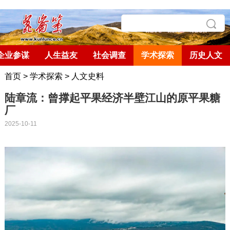
企业参谋
人生益友
社会调查
学术探索
历史人文
首页
>
学术探索
>
人文史料
陆章流：曾撑起平果经济半壁江山的原平果糖
厂
2025-10-11